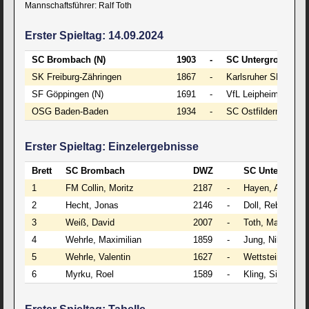
Mannschaftsführer: Ralf Toth
Erster Spieltag: 14.09.2024
SC Brombach (N)
1903
-
SC Untergrombach
SK Freiburg-Zähringen
1867
-
Karlsruher SF
SF Göppingen (N)
1691
-
VfL Leipheim
OSG Baden-Baden
1934
-
SC Ostfildern
Erster Spieltag: Einzelergebnisse
Brett
SC Brombach
DWZ
SC Untergrom
1
FM Collin, Moritz
2187
-
Hayen, Andre
2
Hecht, Jonas
2146
-
Doll, Rebecca
3
Weiß, David
2007
-
Toth, Marc
4
Wehrle, Maximilian
1859
-
Jung, Niklas
5
Wehrle, Valentin
1627
-
Wettstein, Levin
6
Myrku, Roel
1589
-
Kling, Simon