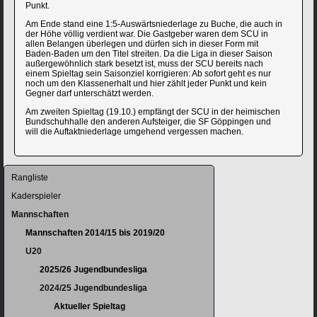
Punkt.
Am Ende stand eine 1:5-Auswärtsniederlage zu Buche, die auch in
der Höhe völlig verdient war. Die Gastgeber waren dem SCU in
allen Belangen überlegen und dürfen sich in dieser Form mit
Baden-Baden um den Titel streiten. Da die Liga in dieser Saison
außergewöhnlich stark besetzt ist, muss der SCU bereits nach
einem Spieltag sein Saisonziel korrigieren: Ab sofort geht es nur
noch um den Klassenerhalt und hier zählt jeder Punkt und kein
Gegner darf unterschätzt werden.
Am zweiten Spieltag (19.10.) empfängt der SCU in der heimischen
Bundschuhhalle den anderen Aufsteiger, die SF Göppingen und
will die Auftaktniederlage umgehend vergessen machen.
Navigation
Rangliste
überspringen
Kaderspieler
Mannschaften
Mannschaften 2014/15 bis 2019/20
U20
2025/26 Jugendbundesliga
2024/25 Jugendbundesliga
Aktueller Spieltag