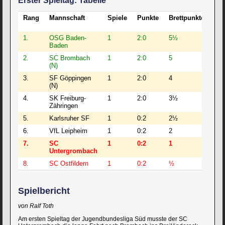
Erster Spieltag: Tabelle
Rang
Mannschaft
Spiele
Punkte
Brettpunkte
DW
Sch
1.
OSG Baden-
1
2:0
5½
193
Baden
2.
SC Brombach
1
2:0
5
190
(N)
3.
SF Göppingen
1
2:0
4
169
(N)
4.
SK Freiburg-
1
2:0
3½
186
Zähringen
5.
Karlsruher SF
1
0:2
2½
178
6.
VfL Leipheim
1
0:2
2
168
7.
SC
1
0:2
1
179
Untergrombach
8.
SC Ostfildern
1
0:2
½
141
Spielbericht
von Ralf Toth
Am ersten Spieltag der Jugendbundesliga Süd musste der SC