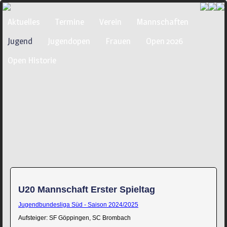
Navigation
Aktuelles
Termine
Verein
Mannschaften
überspringen
Jugend
Jugendopen
Frauen
Open 2026
Open Historie
U20 Mannschaft Erster Spieltag
Jugendbundesliga Süd - Saison 2024/2025
Aufsteiger: SF Göppingen, SC Brombach