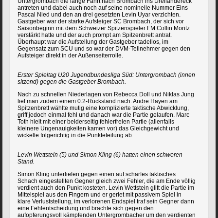
Untergrombach die lange Fahrt nach Brombach ins Dreiländereck
antreten und dabei auch noch auf seine nominelle Nummer Eins
Pascal Nied und den an drei gesetzten Levin Uyar verzichten.
Gastgeber war der starke Aufsteiger SC Brombach, der sich vor
Saisonbeginn mit dem Schweizer Spitzenspieler FM Collin Moritz
verstärkt hatte und der auch prompt am Spitzenbrett antrat.
Überhaupt war die Aufstellung der Gastgeber tadellos, im
Gegensatz zum SCU und so war der DVM-Teilnehmer gegen den
Aufsteiger direkt in der Außenseiterrolle.
Erster Spieltag U20 Jugendbundesliga Süd: Untergrombach (innen
sitzend) gegen die Gastgeber Brombach.
Nach zu schnellen Niederlagen von Rebecca Doll und Niklas Jung
lief man zudem einem 0:2-Rückstand nach. Andre Hayen am
Spitzenbrett wählte mutig eine komplizierte taktische Abwicklung,
griff jedoch einmal fehl und danach war die Partie gelaufen. Marc
Toth hielt mit einer beiderseitig fehlerfreien Partie (allenfalls
kleinere Ungenauigkeiten kamen vor) das Gleichgewicht und
wickelte folgerichtig in die Punkteteilung ab.
Levin Wettstein (5) und Simon Kling (6) hatten einen schweren
Stand.
Simon Kling unterliefen gegen einen auf scharfes taktisches
Schach eingestellten Gegner gleich zwei Fehler, die am Ende völlig
verdient auch den Punkt kosteten. Levin Wettstein glitt die Partie im
Mittelspiel aus den Fingern und er geriet mit passivem Spiel in
klare Verluststellung, im verlorenen Endspiel traf sein Gegner dann
eine Fehlentscheidung und brachte sich gegen den
aufopferungsvoll kämpfenden Untergrombacher um den verdienten