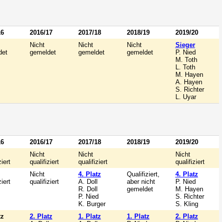
16
2016/17
2017/18
2018/19
2019/20
Nicht
Nicht
Nicht
Sieger
det
gemeldet
gemeldet
gemeldet
P. Nied
M. Toth
L. Toth
M. Hayen
A. Hayen
S. Richter
L. Uyar
16
2016/17
2017/18
2018/19
2019/20
Nicht
Nicht
Nicht
ziert
qualifiziert
qualifiziert
qualifiziert
Nicht
4. Platz
Qualifiziert,
4. Platz
ziert
qualifiziert
A. Doll
aber nicht
P. Nied
R. Doll
gemeldet
M. Hayen
P. Nied
S. Richter
K. Burger
S. Kling
tz
2. Platz
1. Platz
1. Platz
2. Platz