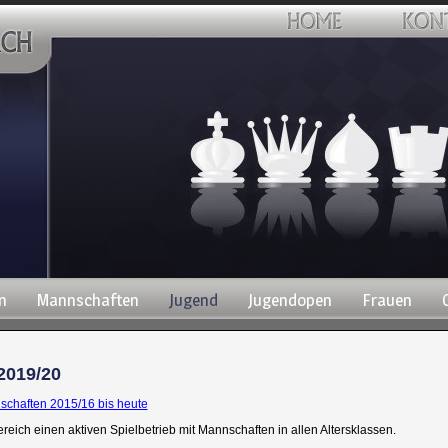
n
Mannschaften
Jugend
Jugendopen
Frauen
2019/20
chaften 2015/16 bis heute
ich einen aktiven Spielbetrieb mit Mannschaften in allen Altersklassen.