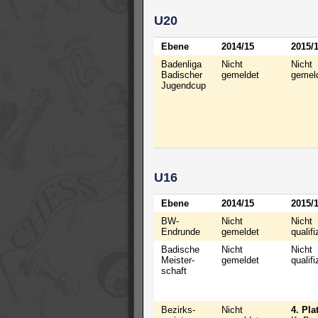
U20
Ebene
2014/15
2015/
Badenliga
Nicht
Nicht
Badischer
gemeldet
gemel
Jugendcup
U16
Ebene
2014/15
2015/
BW-
Nicht
Nicht
Endrunde
gemeldet
qualifi
Badische
Nicht
Nicht
Meister-
gemeldet
qualifi
schaft
Bezirks-
Nicht
4. Pla