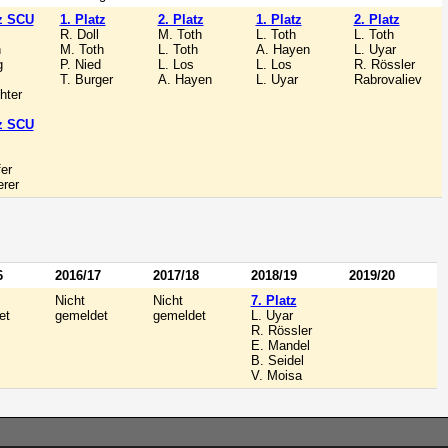
tz SCU
1. Platz
2. Platz
1. Platz
2. Platz
R. Doll
M. Toth
L. Toth
L. Toth
h
M. Toth
L. Toth
A. Hayen
L. Uyar
g
P. Nied
L. Los
L. Los
R. Rössler
T. Burger
A. Hayen
L. Uyar
Rabrovaliev
hter
tz SCU
fer
rer
6
2016/17
2017/18
2018/19
2019/20
Nicht
Nicht
7. Platz
et
gemeldet
gemeldet
L. Uyar
R. Rössler
E. Mandel
B. Seidel
V. Moisa