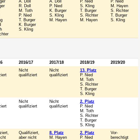
ger
A. Doll
A. Doll
P. Nied
P. Nied
ger
R. Doll
P. Nied
S. Kling
M. Hayen
l
M. Toth
K. Burger
T. Burger
S. Richter
l
P. Nied
S. Kling
S. Richter
T. Burger
ng
T. Burger
M. Hayen
M. Hayen
S. Kling
d
K. Burger
h
S. Kling
chter
16
2016/17
2017/18
2018/19
2019/20
Nicht
Nicht
13. Platz
ziert
qualifiziert
qualifiziert
P. Nied
M. Toth
S. Richter
T. Burger
S. Kling
Nicht
Nicht
2. Platz
ziert
qualifiziert
qualifiziert
P. Nied
M. Toth
S. Richter
T. Burger
S. Kling
ziert,
Qualifiziert,
8. Platz
2. Platz
Vor-
icht
aber nicht
M. Hayen
P. Nied
berechtigt