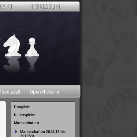
Open 2026
Open Historie
Navigation
Rangliste
überspringen
Kaderspieler
Mannschaften
Mannschaften 2014/15 bis
2019/20