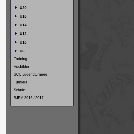
U20
U16
U14
U12
U10
U8
Training
Ausbilder
SCU Jugendturniere
Turniere
Schule
BJEM 2016 / 2017