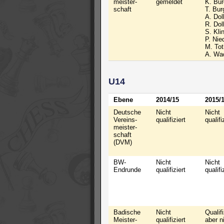
meister-
gemeldet
K. Bur
schaft
T. Bur
A. Dol
R. Dol
S. Kli
P. Nie
M. Tot
A. Wa
U14
Ebene
2014/15
2015/
Deutsche
Nicht
Nicht
Vereins-
qualifiziert
qualifi
meister-
schaft
(DVM)
BW-
Nicht
Nicht
Endrunde
qualifiziert
qualifi
Badische
Nicht
Qualifi
Meister-
qualifiziert
aber n