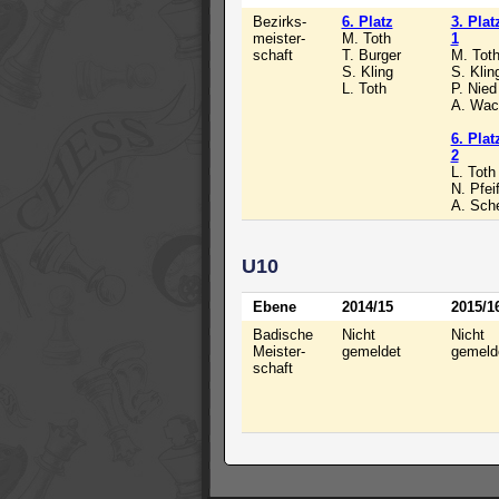
Bezirks-
6. Platz
3. Pla
meister-
M. Toth
1
schaft
T. Burger
M. Tot
S. Kling
S. Klin
L. Toth
P. Nied
A. Wac
6. Pla
2
L. Toth
N. Pfei
A. Sche
U10
Ebene
2014/15
2015/1
Badische
Nicht
Nicht
Meister-
gemeldet
gemeld
schaft