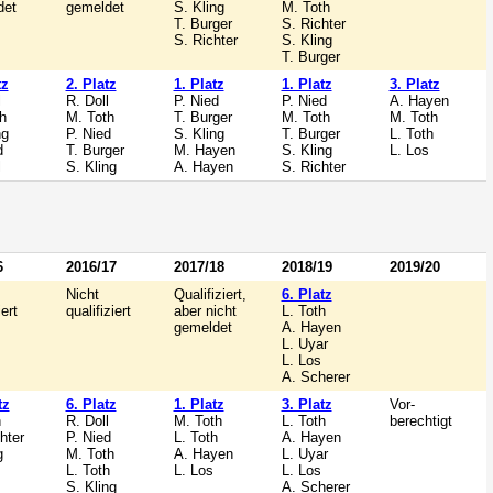
det
gemeldet
S. Kling
M. Toth
T. Burger
S. Richter
S. Richter
S. Kling
T. Burger
tz
2. Platz
1. Platz
1. Platz
3. Platz
l
R. Doll
P. Nied
P. Nied
A. Hayen
h
M. Toth
T. Burger
M. Toth
M. Toth
ng
P. Nied
S. Kling
T. Burger
L. Toth
d
T. Burger
M. Hayen
S. Kling
L. Los
l
S. Kling
A. Hayen
S. Richter
6
2016/17
2017/18
2018/19
2019/20
Nicht
Qualifiziert,
6. Platz
iert
qualifiziert
aber nicht
L. Toth
gemeldet
A. Hayen
L. Uyar
L. Los
A. Scherer
tz
6. Platz
1. Platz
3. Platz
Vor-
h
R. Doll
M. Toth
L. Toth
berechtigt
hter
P. Nied
L. Toth
A. Hayen
g
M. Toth
A. Hayen
L. Uyar
L. Toth
L. Los
L. Los
S. Kling
A. Scherer