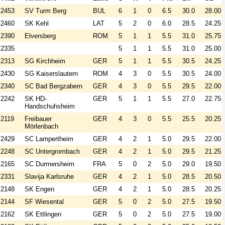
2453
SV Turm Berg
BUL
6
1
0
6.5
30.0
28.00
2460
SK Kehl
LAT
5
2
0
6.0
28.5
24.25
2390
Elversberg
ROM
5
1
1
5.5
31.0
25.75
2335
5
1
1
5.5
31.0
25.00
2313
SG Kirchheim
GER
5
1
1
5.5
30.5
24.25
2430
SG Kaiserslautern
ROM
4
3
0
5.5
30.5
24.00
2340
SC Bad Bergzabern
GER
4
3
0
5.5
29.5
22.00
2242
SK HD-
GER
5
1
1
5.5
27.0
22.75
Handschuhsheim
2119
Freibauer
GER
4
3
0
5.5
25.5
20.25
Mörlenbach
2429
SC Lampertheim
GER
4
2
1
5.0
29.5
22.00
2248
SC Untergrombach
GER
4
2
1
5.0
29.5
21.25
2165
SC Durmersheim
FRA
5
0
2
5.0
29.0
19.50
2331
Slavija Karlsruhe
GER
4
2
1
5.0
28.5
20.50
2148
SK Engen
GER
4
2
1
5.0
28.5
20.25
2144
SF Wiesental
GER
5
0
2
5.0
27.5
19.50
2162
SK Ettlingen
GER
5
0
2
5.0
27.5
19.00