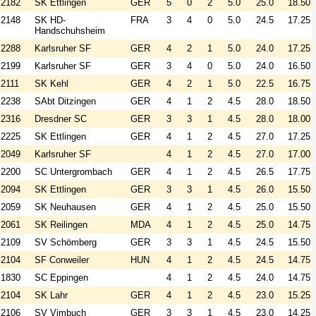
2182
SK Ettlingen
GER
5
0
2
5.0
25.0
18.50
2148
SK HD-
FRA
3
4
0
5.0
24.5
17.25
Handschuhsheim
2288
Karlsruher SF
GER
4
2
1
5.0
24.0
17.25
2199
Karlsruher SF
GER
3
4
0
5.0
24.0
16.50
2111
SK Kehl
GER
4
2
1
5.0
22.5
16.75
2238
SAbt Ditzingen
GER
4
1
2
4.5
28.0
18.50
2316
Dresdner SC
GER
3
3
1
4.5
28.0
18.00
2225
SK Ettlingen
GER
4
1
2
4.5
27.0
17.25
2049
Karlsruher SF
4
1
2
4.5
27.0
17.00
2200
SC Untergrombach
GER
4
1
2
4.5
26.5
17.75
2094
SK Ettlingen
GER
3
3
1
4.5
26.0
15.50
2059
SK Neuhausen
GER
4
1
2
4.5
25.0
15.50
2061
SK Reilingen
MDA
4
1
2
4.5
25.0
14.75
2109
SV Schömberg
GER
3
3
1
4.5
24.5
15.50
2104
SF Conweiler
HUN
4
1
2
4.5
24.5
14.75
1830
SC Eppingen
4
1
2
4.5
24.0
14.75
2104
SK Lahr
GER
4
1
2
4.5
23.0
15.25
2106
SV Vimbuch
GER
3
3
1
4.5
23.0
14.25