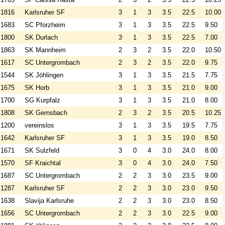
1816
Karlsruher SF
3
1
3
3.5
22.5
10.00
1683
SC Pforzheim
3
1
3
3.5
22.5
9.50
1800
SK Durlach
3
1
3
3.5
22.5
7.00
1863
SK Mannheim
2
3
2
3.5
22.0
10.50
1617
SC Untergrombach
2
3
2
3.5
22.0
9.75
1544
SK Jöhlingen
3
1
3
3.5
21.5
7.75
1675
SK Horb
3
1
3
3.5
21.0
9.00
1700
SG Kurpfalz
3
1
3
3.5
21.0
8.00
1808
SK Gernsbach
2
3
2
3.5
20.5
10.25
1200
vereinslos
3
1
3
3.5
19.5
7.75
1642
Karlsruher SF
3
1
3
3.5
19.0
8.50
1671
SK Sulzfeld
3
0
4
3.0
24.0
8.00
1570
SF Kraichtal
3
0
4
3.0
24.0
7.50
1687
SC Untergrombach
2
2
3
3.0
23.5
9.00
1287
Karlsruher SF
2
2
3
3.0
23.0
9.50
1638
Slavija Karlsruhe
2
2
3
3.0
23.0
8.50
1656
SC Untergrombach
2
2
3
3.0
22.5
9.00