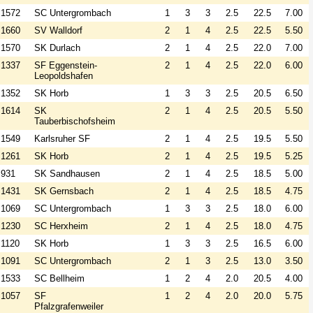
1572
SC Untergrombach
1
3
3
2.5
22.5
7.00
1660
SV Walldorf
2
1
4
2.5
22.5
5.50
1570
SK Durlach
2
1
4
2.5
22.0
7.00
1337
SF Eggenstein-
2
1
4
2.5
22.0
6.00
Leopoldshafen
1352
SK Horb
1
3
3
2.5
20.5
6.50
1614
SK
2
1
4
2.5
20.5
5.50
Tauberbischofsheim
1549
Karlsruher SF
2
1
4
2.5
19.5
5.50
1261
SK Horb
2
1
4
2.5
19.5
5.25
931
SK Sandhausen
2
1
4
2.5
18.5
5.00
1431
SK Gernsbach
2
1
4
2.5
18.5
4.75
1069
SC Untergrombach
1
3
3
2.5
18.0
6.00
1230
SC Herxheim
2
1
4
2.5
18.0
4.75
1120
SK Horb
1
3
3
2.5
16.5
6.00
1091
SC Untergrombach
2
1
3
2.5
13.0
3.50
1533
SC Bellheim
1
2
4
2.0
20.5
4.00
1057
SF
1
2
4
2.0
20.0
5.75
Pfalzgrafenweiler