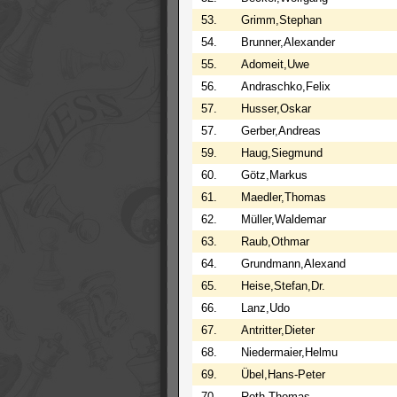
53.
Grimm,Stephan
54.
Brunner,Alexander
55.
Adomeit,Uwe
56.
Andraschko,Felix
57.
Husser,Oskar
57.
Gerber,Andreas
59.
Haug,Siegmund
60.
Götz,Markus
61.
Maedler,Thomas
62.
Müller,Waldemar
63.
Raub,Othmar
64.
Grundmann,Alexand
65.
Heise,Stefan,Dr.
66.
Lanz,Udo
67.
Antritter,Dieter
68.
Niedermaier,Helmu
69.
Übel,Hans-Peter
70.
Roth,Thomas