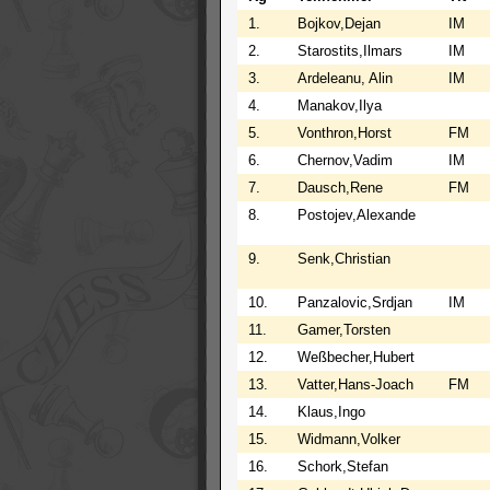
1.
Bojkov,Dejan
IM
2.
Starostits,Ilmars
IM
3.
Ardeleanu, Alin
IM
4.
Manakov,Ilya
5.
Vonthron,Horst
FM
6.
Chernov,Vadim
IM
7.
Dausch,Rene
FM
8.
Postojev,Alexande
9.
Senk,Christian
10.
Panzalovic,Srdjan
IM
11.
Gamer,Torsten
12.
Weßbecher,Hubert
13.
Vatter,Hans-Joach
FM
14.
Klaus,Ingo
15.
Widmann,Volker
16.
Schork,Stefan