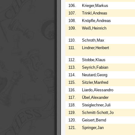
106.
Krieger,Markus
107.
Trinkl,Andreas
108.
Knöpfle,Andreas
109.
Weiß,Heinrich
110.
Schroth,Max
111.
Lindner,Heribert
112.
Stobbe,Klaus
113.
Seyrich,Fabian
114.
Neutard,Georg
115.
Sitzler,Manfred
116.
Liardo,Alessandro
117.
Übel,Alexander
118.
Steiglechner,Juli
119.
Schmitt-Schott,Jo
120.
Geisert,Bernd
121.
Springer,Jan