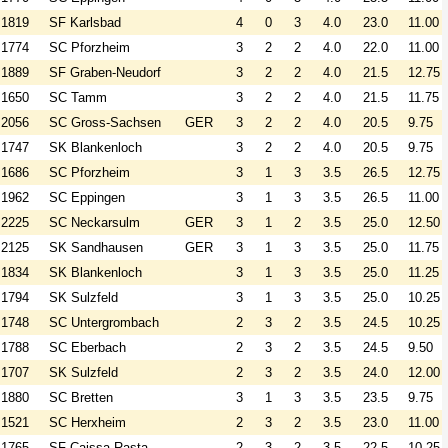
1819
SF Karlsbad
4
0
3
4.0
23.0
11.00
1774
SC Pforzheim
3
2
2
4.0
22.0
11.00
1889
SF Graben-Neudorf
3
2
2
4.0
21.5
12.75
1650
SC Tamm
3
2
2
4.0
21.5
11.75
2056
SC Gross-Sachsen
GER
3
2
2
4.0
20.5
9.75
1747
SK Blankenloch
3
2
2
4.0
20.5
9.75
1686
SC Pforzheim
3
1
3
3.5
26.5
12.75
1962
SC Eppingen
3
1
3
3.5
26.5
11.00
2225
SC Neckarsulm
GER
3
1
2
3.5
25.0
12.50
2125
SK Sandhausen
GER
3
1
3
3.5
25.0
11.75
1834
SK Blankenloch
3
1
3
3.5
25.0
11.25
1794
SK Sulzfeld
3
1
3
3.5
25.0
10.25
1748
SC Untergrombach
2
3
2
3.5
24.5
10.25
1788
SC Eberbach
2
3
2
3.5
24.5
9.50
1707
SK Sulzfeld
2
3
2
3.5
24.0
12.00
1880
SC Bretten
3
1
3
3.5
23.5
9.75
1521
SC Herxheim
2
3
2
3.5
23.0
11.00
1765
SF Caissa Rasta
2
3
2
3.5
22.5
10.25