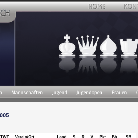
n
Mannschaften
Jugend
Jugendopen
Frauen
005
TWZ
Verein/Ort
Land
S
R
V
Pkt
Bh
SB