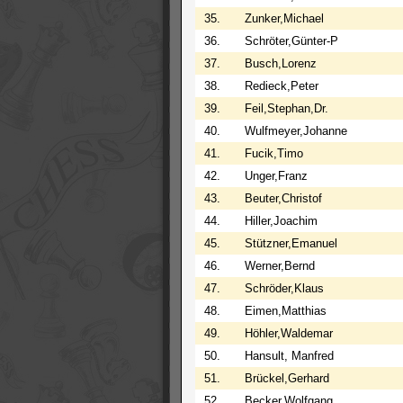
35.
Zunker,Michael
36.
Schröter,Günter-P
37.
Busch,Lorenz
38.
Redieck,Peter
39.
Feil,Stephan,Dr.
40.
Wulfmeyer,Johanne
41.
Fucik,Timo
42.
Unger,Franz
43.
Beuter,Christof
44.
Hiller,Joachim
45.
Stützner,Emanuel
46.
Werner,Bernd
47.
Schröder,Klaus
48.
Eimen,Matthias
49.
Höhler,Waldemar
50.
Hansult, Manfred
51.
Brückel,Gerhard
52.
Becker,Wolfgang