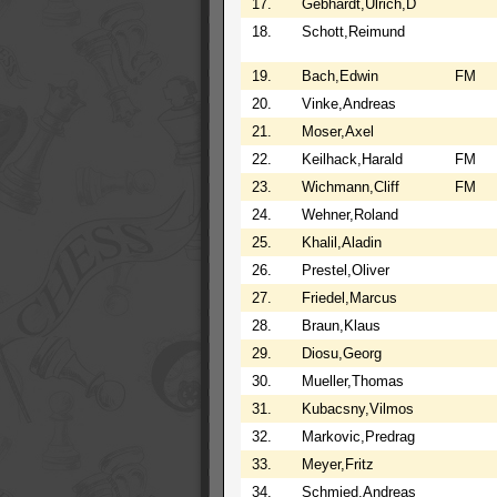
17.
Gebhardt,Ulrich,D
18.
Schott,Reimund
19.
Bach,Edwin
FM
20.
Vinke,Andreas
21.
Moser,Axel
22.
Keilhack,Harald
FM
23.
Wichmann,Cliff
FM
24.
Wehner,Roland
25.
Khalil,Aladin
26.
Prestel,Oliver
27.
Friedel,Marcus
28.
Braun,Klaus
29.
Diosu,Georg
30.
Mueller,Thomas
31.
Kubacsny,Vilmos
32.
Markovic,Predrag
33.
Meyer,Fritz
34.
Schmied,Andreas