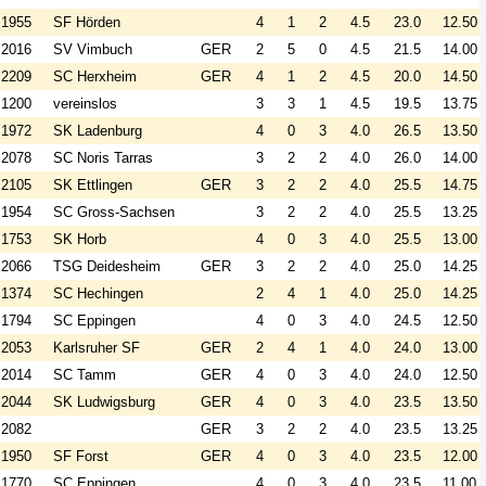
1955
SF Hörden
4
1
2
4.5
23.0
12.50
2016
SV Vimbuch
GER
2
5
0
4.5
21.5
14.00
2209
SC Herxheim
GER
4
1
2
4.5
20.0
14.50
1200
vereinslos
3
3
1
4.5
19.5
13.75
1972
SK Ladenburg
4
0
3
4.0
26.5
13.50
2078
SC Noris Tarras
3
2
2
4.0
26.0
14.00
2105
SK Ettlingen
GER
3
2
2
4.0
25.5
14.75
1954
SC Gross-Sachsen
3
2
2
4.0
25.5
13.25
1753
SK Horb
4
0
3
4.0
25.5
13.00
2066
TSG Deidesheim
GER
3
2
2
4.0
25.0
14.25
1374
SC Hechingen
2
4
1
4.0
25.0
14.25
1794
SC Eppingen
4
0
3
4.0
24.5
12.50
2053
Karlsruher SF
GER
2
4
1
4.0
24.0
13.00
2014
SC Tamm
GER
4
0
3
4.0
24.0
12.50
2044
SK Ludwigsburg
GER
4
0
3
4.0
23.5
13.50
2082
GER
3
2
2
4.0
23.5
13.25
1950
SF Forst
GER
4
0
3
4.0
23.5
12.00
1770
SC Eppingen
4
0
3
4.0
23.5
11.00