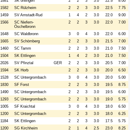
1881
SK öhlingen
2
2
3
3.0
22.5
8.00
1582
SC Rülzheim
2
2
3
3.0
22.5
7.75
1459
SV Arnstadt-Rud
1
4
2
3.0
22.0
9.00
1566
SC Niefern-
2
2
3
3.0
22.0
7.00
Öschelbronn
1648
SC Waldbronn
3
0
4
3.0
22.0
6.00
1665
SV Schömberg
2
2
3
3.0
21.5
7.00
1460
SC Tamm
2
2
3
3.0
21.0
7.50
1504
SK Ettlingen
1
4
2
3.0
21.0
7.50
2026
SV Pfinztal
GER
2
2
3
3.0
20.5
7.00
1594
SK Horb
2
2
3
3.0
20.0
6.50
1528
SC Untergrombach
3
0
4
3.0
20.0
5.00
1830
SF Forst
2
2
3
3.0
19.5
8.75
1490
SC Untergrombach
2
2
3
3.0
19.5
6.00
1293
SC Untergrombach
2
2
3
3.0
19.0
5.75
1005
SF Kraichtal
3
0
4
3.0
18.0
6.50
1200
SC Untergrombach
2
2
3
3.0
18.0
6.25
1184
SK Ettlingen
2
2
3
3.0
17.5
5.75
1200
SG Kirchheim
2
1
4
2.5
23.0
8.25