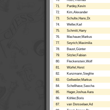
71.
Pardey,Kevin
72.
Kim,Alexander
73.
Schulte,Hans,Dr.
74.
Weller,Karl
75.
Schmitt,Harry
76.
Machauer,Markus
77.
Seyrich,Maximilia
78.
Baust,Günter
79.
Sitzler,Fabian
80.
Fleckenstein,Wolf
81.
Würfel,Horst
82.
Kunzmann,Siegfrie
83.
Gellweiler,Markus
84.
Schellhase,Sascha
85.
Hager,Joshua Aara
86.
Köhler,Boris
87.
van Dorsselaer,Ad