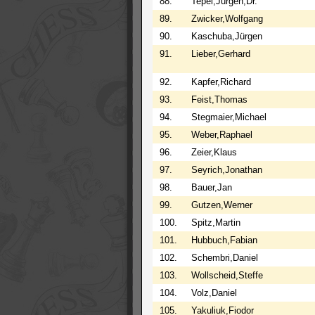
88.
Tepel,Jürgen,Dr.
89.
Zwicker,Wolfgang
90.
Kaschuba,Jürgen
91.
Lieber,Gerhard
92.
Kapfer,Richard
93.
Feist,Thomas
94.
Stegmaier,Michael
95.
Weber,Raphael
96.
Zeier,Klaus
97.
Seyrich,Jonathan
98.
Bauer,Jan
99.
Gutzen,Werner
100.
Spitz,Martin
101.
Hubbuch,Fabian
102.
Schembri,Daniel
103.
Wollscheid,Steffe
104.
Volz,Daniel
105.
Yakuliuk,Fiodor