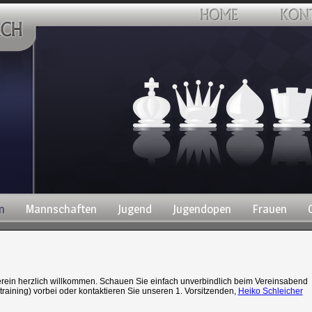
n
Mannschaften
Jugend
Jugendopen
Frauen
Verein herzlich willkommen. Schauen Sie einfach unverbindlich beim Vereinsabend
raining) vorbei oder kontaktieren Sie unseren 1. Vorsitzenden,
Heiko Schleicher