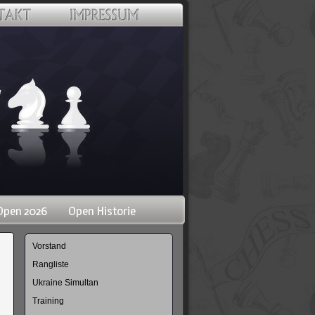
Open 2026
Open Historie
Navigation
Vorstand
überspringen
Rangliste
Ukraine Simultan
Training