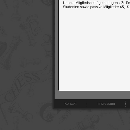
Unsere Mitgliedsbeiträge betragen z.Zt. fü
Studenten sowie passive Mitglieder 45,- €.
Navigation
Kontakt
Impressum
überspringen