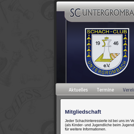
Navigation
Aktuelles
Termine
Verei
überspringen
Mitgliedschaft
Jeder Schachinteressierte ist bei uns im 
(als Kinder- und Jugendliche beim Jugendt
für weitere Informationen.