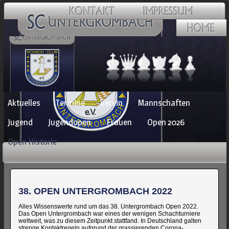
Navigation
Aktuelles
Termine
Verein
Mannschaften
überspringen
Jugend
Jugendopen
Frauen
Open 2026
Open Historie
38. OPEN UNTERGROMBACH 2022
Alles Wissenswerte rund um das 38. Untergrombach Open 2022.
Das Open Untergrombach war eines der wenigen Schachturniere
weltweit, was zu diesem Zeitpunkt stattfand. In Deutschland galten
strenge Kontaktregeln aufgrund der grassierenden Corona-