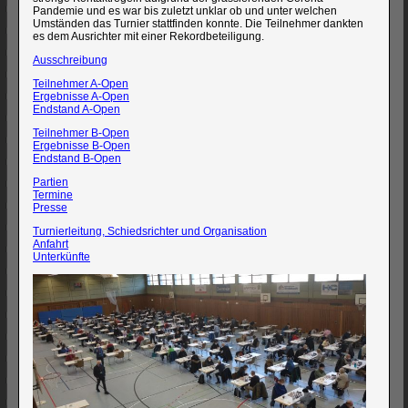
Pandemie und es war bis zuletzt unklar ob und unter welchen
Umständen das Turnier stattfinden konnte. Die Teilnehmer dankten
es dem Ausrichter mit einer Rekordbeteiligung.
Ausschreibung
Teilnehmer A-Open
Ergebnisse A-Open
Endstand A-Open
Teilnehmer B-Open
Ergebnisse B-Open
Endstand B-Open
Partien
Termine
Presse
Turnierleitung, Schiedsrichter und Organisation
Anfahrt
Unterkünfte