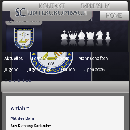
Navigation
Aktuelles
Termine
Verein
Mannschaften
überspringen
Jugend
Jugendopen
Frauen
Open 2026
Open Historie
Anfahrt
Mit der Bahn
Aus Richtung Karlsruhe: