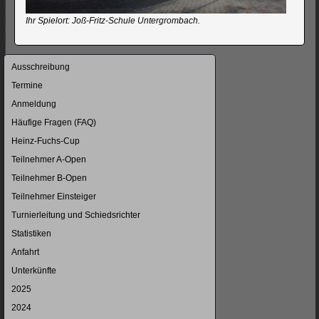
Ihr Spielort: Joß-Fritz-Schule Untergrombach.
Navigation
Ausschreibung
überspringen
Termine
Anmeldung
Häufige Fragen (FAQ)
Heinz-Fuchs-Cup
Teilnehmer A-Open
Teilnehmer B-Open
Teilnehmer Einsteiger
Turnierleitung und Schiedsrichter
Statistiken
Anfahrt
Unterkünfte
2025
2024