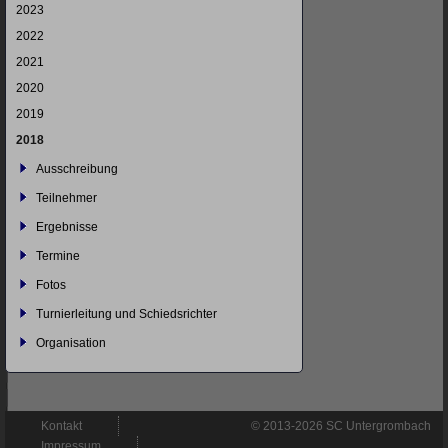
2023
2022
2021
2020
2019
2018
Ausschreibung
Teilnehmer
Ergebnisse
Termine
Fotos
Turnierleitung und Schiedsrichter
Organisation
Navigation
Kontakt
© 2013-2026 SC Untergrombach
überspringen
Impressum