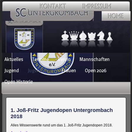
Navigation
Aktuelles
Termine
Verein
Mannschaften
überspringen
Jugend
Jugendopen
Frauen
Open 2026
Open Historie
1. Joß-Fritz Jugendopen Untergrombach
2018
Alles Wissenswerte rund um das 1. Joß-Fritz Jugendopen 2018.