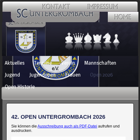
Navigation
Aktuelles
Termine
Verein
Mannschaften
überspringen
Jugend
Jugendopen
Frauen
Open 2026
Open Historie
42. OPEN UNTERGROMBACH 2026
Sie können die
Ausschreibung auch als PDF-Datei
aufrufen und
ausdrucken.