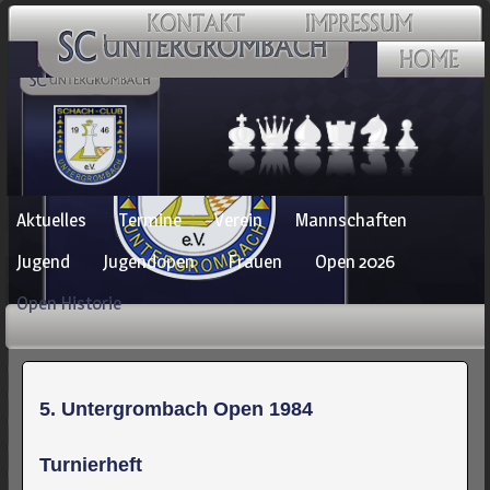
Navigation
Aktuelles
Termine
Verein
Mannschaften
überspringen
Jugend
Jugendopen
Frauen
Open 2026
Open Historie
5. Untergrombach Open 1984
Turnierheft