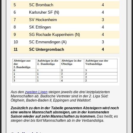
5
SC Brombach
4
4:4
6
Karlsruher SF (N)
4
4:4
7
SV Hockenheim
3
3:3
8
SK Ettlingen
4
2:6
9
SG Rochade Kuppenheim (N)
4
2:6
10
SC Emmendingen (A)
3
2:4
11
SC Untergrombach
4
0:8
Aus den
zweiten Ligen
steigen jeweils die drei letztplatzierten
Mannschaften ab. Badische Vertreter sind in der 2. Liga Süd:
Ötighein, Baden-Baden II, Eppingen und Walldorf.
Zusätzlich zu den in der Tabelle genannten Absteigern wird noch
eine weitere Mannschaft absteigen, um in der kommenden
Saison wieder auf zehn Mannschaften zu kommen.
Das heißt, es
steigen drei bis fünf Mannschaften ab in die Verbandsliga.