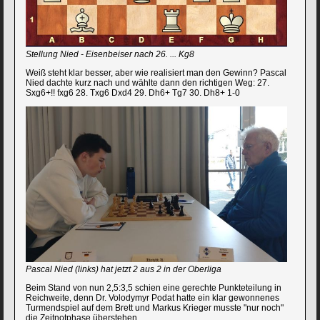
Stellung Nied - Eisenbeiser nach 26. ... Kg8
Weiß steht klar besser, aber wie realisiert man den Gewinn? Pascal
Nied dachte kurz nach und wählte dann den richtigen Weg: 27.
Sxg6+!! fxg6 28. Txg6 Dxd4 29. Dh6+ Tg7 30. Dh8+ 1-0
Pascal Nied (links) hat jetzt 2 aus 2 in der Oberliga
Beim Stand von nun 2,5:3,5 schien eine gerechte Punkteteilung in
Reichweite, denn Dr. Volodymyr Podat hatte ein klar gewonnenes
Turmendspiel auf dem Brett und Markus Krieger musste "nur noch"
die Zeitnotphase überstehen.