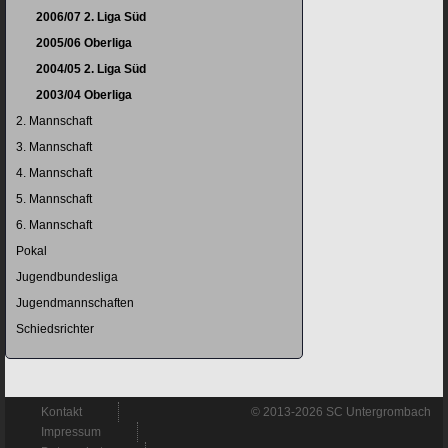
2006/07 2. Liga Süd
2005/06 Oberliga
2004/05 2. Liga Süd
2003/04 Oberliga
2. Mannschaft
3. Mannschaft
4. Mannschaft
5. Mannschaft
6. Mannschaft
Pokal
Jugendbundesliga
Jugendmannschaften
Schiedsrichter
Navigation
Kontakt
© 2013-2026 SC Untergrombach
überspringen
Impressum