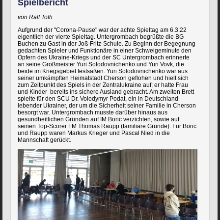
Spielbericht
von Ralf Toth
Aufgrund der "Corona-Pause" war der achte Spieltag am 6.3.22
eigentlich der vierte Spieltag. Untergrombach begrüßte die BG
Buchen zu Gast in der Joß-Fritz-Schule. Zu Beginn der Begegnung
gedachten Spieler und Funktionäre in einer Schweigeminute den
Opfern des Ukraine-Kriegs und der SC Untergrombach erinnerte
an seine Großmeister Yuri Solodovnichenko und Yuri Vovk, die
beide im Kriegsgebiet festsaßen. Yuri Solodovnichenko war aus
seiner umkämpften Heimatstadt Cherson geflohen und hielt sich
zum Zeitpunkt des Spiels in der Zentralukraine auf; er hatte Frau
und Kinder bereits ins sichere Ausland gebracht. Am zweiten Brett
spielte für den SCU Dr. Volodymyr Podat, ein in Deutschland
lebender Ukrainer, der um die Sicherheit seiner Familie in Cherson
besorgt war. Untergrombach musste darüber hinaus aus
gesundheitlichen Gründen auf IM Boric verzichten, sowie auf
seinen Top-Scorer FM Thomas Raupp (familiäre Gründe). Für Boric
und Raupp waren Markus Krieger und Pascal Nied in die
Mannschaft gerückt.