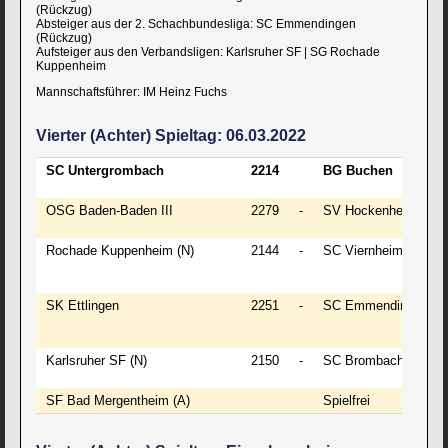
(Rückzug)
Absteiger aus der 2. Schachbundesliga: SC Emmendingen
(Rückzug)
Aufsteiger aus den Verbandsligen: Karlsruher SF | SG Rochade
Kuppenheim
Mannschaftsführer: IM Heinz Fuchs
Vierter (Achter) Spieltag: 06.03.2022
SC Untergrombach
2214
BG Buchen
OSG Baden-Baden III
2279
-
SV Hockenheim (A)
Rochade Kuppenheim (N)
2144
-
SC Viernheim II
SK Ettlingen
2251
-
SC Emmendingen (A
Karlsruher SF (N)
2150
-
SC Brombach
SF Bad Mergentheim (A)
Spielfrei