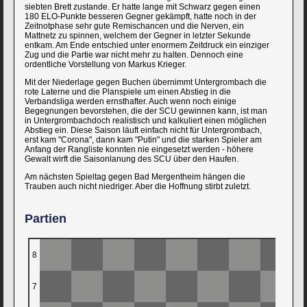
siebten Brett zustande. Er hatte lange mit Schwarz gegen einen
180 ELO-Punkte besseren Gegner gekämpft, hatte noch in der
Zeitnotphase sehr gute Remischancen und die Nerven, ein
Mattnetz zu spinnen, welchem der Gegner in letzter Sekunde
entkam. Am Ende entschied unter enormem Zeitdruck ein einziger
Zug und die Partie war nicht mehr zu halten. Dennoch eine
ordentliche Vorstellung von Markus Krieger.
Mit der Niederlage gegen Buchen übernimmt Untergrombach die
rote Laterne und die Planspiele um einen Abstieg in die
Verbandsliga werden ernsthafter. Auch wenn noch einige
Begegnungen bevorstehen, die der SCU gewinnen kann, ist man
in Untergrombachdoch realistisch und kalkuliert einen möglichen
Abstieg ein. Diese Saison läuft einfach nicht für Untergrombach,
erst kam "Corona", dann kam "Putin" und die starken Spieler am
Anfang der Rangliste konnten nie eingesetzt werden - höhere
Gewalt wirft die Saisonlanung des SCU über den Haufen.
Am nächsten Spieltag gegen Bad Mergentheim hängen die
Trauben auch nicht niedriger. Aber die Hoffnung stirbt zuletzt.
Partien
8
7