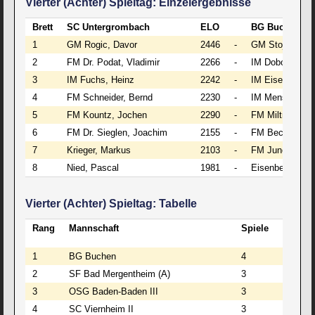
Vierter (Achter) Spieltag: Einzelergebnisse
Brett
SC Untergrombach
ELO
BG Buchen
1
GM Rogic, Davor
2446
-
GM Stojanovic,
2
FM Dr. Podat, Vladimir
2266
-
IM Dobosz, He
3
IM Fuchs, Heinz
2242
-
IM Eisenbeiser
4
FM Schneider, Bernd
2230
-
IM Mensch, Eti
5
FM Kountz, Jochen
2290
-
FM Miltner, Arn
6
FM Dr. Sieglen, Joachim
2155
-
FM Becker, Mat
7
Krieger, Markus
2103
-
FM Junesch, G
8
Nied, Pascal
1981
-
Eisenbeiser, Ka
Vierter (Achter) Spieltag: Tabelle
Rang
Mannschaft
Spiele
Punkte
1
BG Buchen
4
8:0
2
SF Bad Mergentheim (A)
3
6:0
3
OSG Baden-Baden III
3
5:1
4
SC Viernheim II
3
4:2