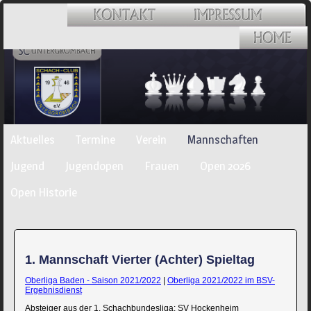
Navigation
Aktuelles
Termine
Verein
Mannschaften
überspringen
Jugend
Jugendopen
Frauen
Open 2026
Open Historie
1. Mannschaft Vierter (Achter) Spieltag
Oberliga Baden - Saison 2021/2022
|
Oberliga 2021/2022 im BSV-
Ergebnisdienst
Absteiger aus der 1. Schachbundesliga: SV Hockenheim