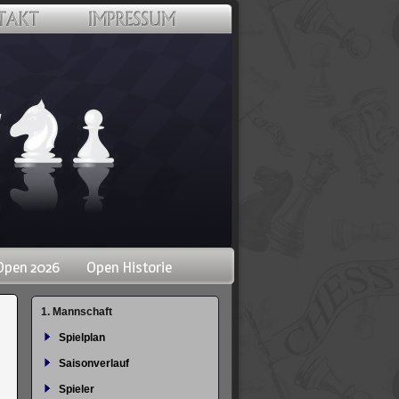
Open 2026
Open Historie
Navigation
1. Mannschaft
überspringen
Spielplan
Saisonverlauf
Spieler