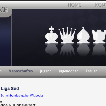
n
Mannschaften
Jugend
Jugendopen
Frauen
 Liga Süd
. Schachbundesliga bei Wikipedia
ne
höneck (2. Bundesliga West(