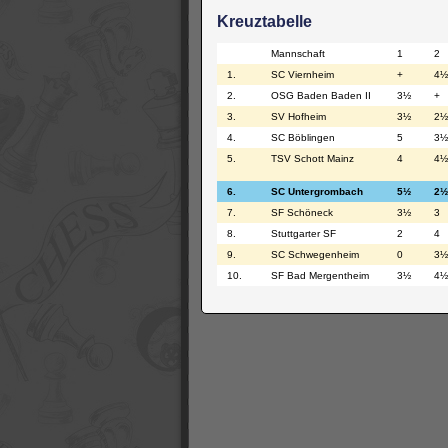
Kreuztabelle
Mannschaft
1
2
1.
SC Viernheim
+
4½
2.
OSG Baden Baden II
3½
+
3.
SV Hofheim
3½
2½
4.
SC Böblingen
5
3½
5.
TSV Schott Mainz
4
4½
6.
SC Untergrombach
5½
2½
7.
SF Schöneck
3½
3
8.
Stuttgarter SF
2
4
9.
SC Schwegenheim
0
3½
10.
SF Bad Mergentheim
3½
4½