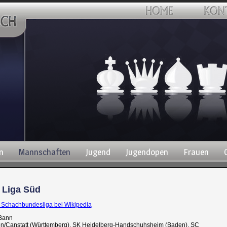
n
Mannschaften
Jugend
Jugendopen
Frauen
 Liga Süd
. Schachbundesliga bei Wikipedia
 Bann
en/Canstatt (Württemberg), SK Heidelberg-Handschuhsheim (Baden), SC