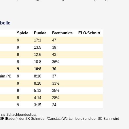
belle
Spiele
Punkte
Brettpunkte
ELO-Schnitt
9
17:1
47
9
13:5
39
9
12:6
43
9
10:8
36½
9
10:8
36
im (N)
9
8:10
37
9
8:10
33½
9
5:13
35½
9
4:14
28½
9
3:15
24
erste Schachbundesliga.
er SF (Baden), der SK Schmiden/Canstatt (Württemberg) und der SC Bann wird