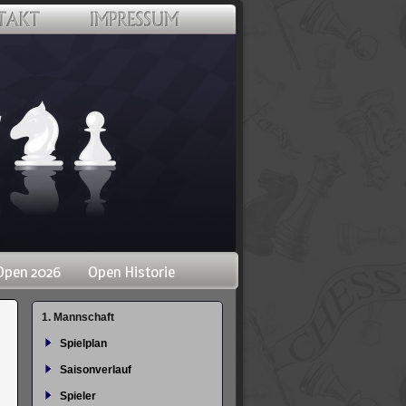
Open 2026
Open Historie
Navigation
1. Mannschaft
überspringen
Spielplan
Saisonverlauf
Spieler