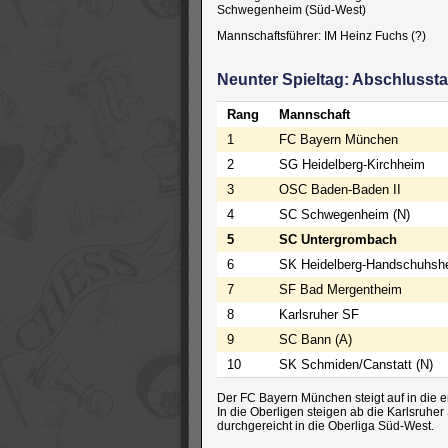
Schwegenheim (Süd-West)
Mannschaftsführer: IM Heinz Fuchs (?)
Neunter Spieltag: Abschlussta
Rang
Mannschaft
1
FC Bayern München
2
SG Heidelberg-Kirchheim
3
OSC Baden-Baden II
4
SC Schwegenheim (N)
5
SC Untergrombach
6
SK Heidelberg-Handschuhshe
7
SF Bad Mergentheim
8
Karlsruher SF
9
SC Bann (A)
10
SK Schmiden/Canstatt (N)
Der FC Bayern München steigt auf in die 
In die Oberligen steigen ab die Karlsruh
durchgereicht in die Oberliga Süd-West.