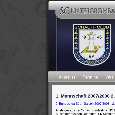
Navigation
Aktuelles
Termine
Verei
überspringen
1. Mannschaft 2007/2008 2.
2. Bundesliga Süd - Saison 2007/2008
-
2
Absteiger aus der Schachbundesliga: SC
Aufsteiger aus den Oberligen: SK Schmid