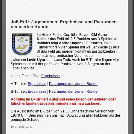
Joß-Fritz-Jugendopen: Ergebnisse und Paarungen
der vierten Runde
Im Heinz-Fuchs-Cup führt Favorit
CM Aaron
Köllner
das Feld mit 2,5 Punkten aus 3 Spielen an,
dahinter folgt
Andre Hayen
(2,0 Punkte). Im A-
Turnier führen vier Spieler mit weißer Weste (3 aus
3) das Feld an, morgen kommt es am Spitzenbrett
zum Untergrombacher Vereinsduell
zwischen
Levin Uyar
und
Luca Toth.
Auch im B-Turnier liegen vier
Spieler noch mit der perfekten Punktzahl von 3 Siegen an der
Tabellenspitze.
Heinz-Fuchs-Cup:
Ergebnisse
A-Turnier:
Ergebnisse
|
Paarungen der vierten Runde
B-Turnier:
Ergebnisse
|
Paarungen der vierten Runde
Achtung im B-Turnier! Aufgrund eines falsch gemeldeten oder
falsch erfassten Ergebnis mussten wir neu auslosen.
Die Auslosung im B-Open von 21:36 Uhr ersetzt die Version von
19:40 Uhr. Dies erschien uns nach Abwägung aller Faktoren als der
geringste Schaden.
19.07.2025 19:40