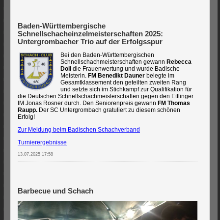
Baden-Württembergische
Schnellschacheinzelmeisterschaften 2025:
Untergrombacher Trio auf der Erfolgsspur
Bei den Baden-Württembergischen
Schnellschachmeisterschaften gewann
Rebecca
Doll
die Frauenwertung und wurde Badische
Meisterin.
FM Benedikt Dauner
belegte im
Gesamtklassement den geteilten zweiten Rang
und setzte sich im Stichkampf zur Qualifikation für
die Deutschen Schnellschachmeisterschaften gegen den Ettlinger
IM Jonas Rosner durch. Den Seniorenpreis gewann
FM Thomas
Raupp.
Der SC Untergrombach gratuliert zu diesem schönen
Erfolg!
Zur Meldung beim Badischen Schachverband
Turnierergebnisse
13.07.2025 17:58
Barbecue und Schach