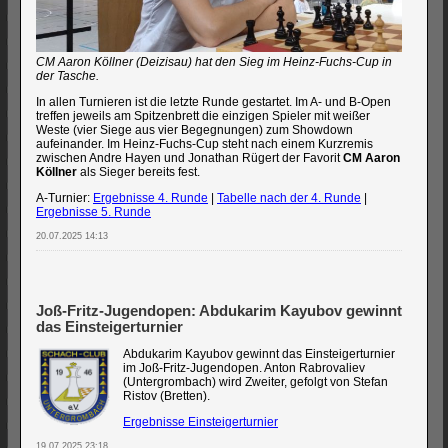
CM Aaron Köllner (Deizisau) hat den Sieg im Heinz-Fuchs-Cup in
der Tasche.
In allen Turnieren ist die letzte Runde gestartet. Im A- und B-Open
treffen jeweils am Spitzenbrett die einzigen Spieler mit weißer
Weste (vier Siege aus vier Begegnungen) zum Showdown
aufeinander. Im Heinz-Fuchs-Cup steht nach einem Kurzremis
zwischen Andre Hayen und Jonathan Rügert der Favorit
CM Aaron
Köllner
als Sieger bereits fest.
A-Turnier:
Ergebnisse 4. Runde
|
Tabelle nach der 4. Runde
|
Ergebnisse 5. Runde
20.07.2025 14:13
Joß-Fritz-Jugendopen: Abdukarim Kayubov gewinnt
das Einsteigerturnier
Abdukarim Kayubov gewinnt das Einsteigerturnier
im Joß-Fritz-Jugendopen. Anton Rabrovaliev
(Untergrombach) wird Zweiter, gefolgt von Stefan
Ristov (Bretten).
Ergebnisse Einsteigerturnier
19.07.2025 23:18