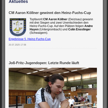
Aktuelles
CM Aaron Köllner gewinnt den Heinz-Fuchs-Cup
Topfavorit
CM Aaron Köllner
(Deizisau) gewann
mit drei Siegen und zwei Unentschieden den
Heinz-Fuchs-Cup. Auf den Plätzen folgen
Andre
Hayen
(Untergrombach) und
Colin Ensslinger
(Schwaigern).
Ergebnisse 5. Heinz-Fuchs-Cup
20.07.2025 17:58
Joß-Fritz-Jugendopen: Letzte Runde läuft