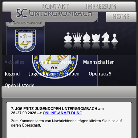
Navigation
Aktuelles
Termine
Verein
Mannschaften
überspringen
Jugend
Jugendopen
Frauen
Open 2026
Open Historie
7. JOß-FRITZ-JUGENDOPEN UNTERGROMBACH am
26./27.09.2026 -->
ONLINE-ANMELDUNG
Zum Kommentieren von Nachrichtenbeiträgen klicken Sie bitte auf
deren Überschrift.