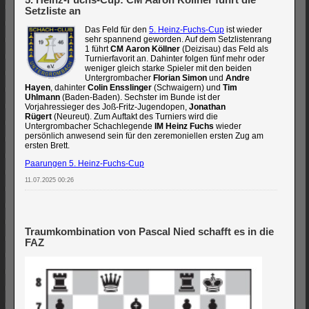
Setzliste an
Das Feld für den
5. Heinz-Fuchs-Cup
ist wieder
sehr spannend geworden. Auf dem Setzlistenrang
1 führt
CM Aaron Köllner
(Deizisau) das Feld als
Turnierfavorit an. Dahinter folgen fünf mehr oder
weniger gleich starke Spieler mit den beiden
Untergrombacher
Florian Simon
und
Andre
Hayen
, dahinter
Colin Ensslinger
(Schwaigern) und
Tim
Uhlmann
(Baden-Baden). Sechster im Bunde ist der
Vorjahressieger des Joß-Fritz-Jugendopen,
Jonathan
Rügert
(Neureut). Zum Auftakt des Turniers wird die
Untergrombacher Schachlegende
IM Heinz Fuchs
wieder
persönlich anwesend sein für den zeremoniellen ersten Zug am
ersten Brett.
Paarungen 5. Heinz-Fuchs-Cup
11.07.2025 00:26
Traumkombination von Pascal Nied schafft es in die
FAZ