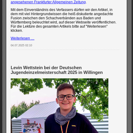
angesehenen Frankfurter Allgemeinen Zeitung
.
Mit dem Einverständnis des Verfassers dürfen wir den Artikel, in
dem mit viel Hintergrundwissen die heiß diskutierte angedachte
Fusion zwischen den Schachverbänden aus Baden und
Württemberg beleuchtet wird, auf dieser Webseite veröffentlichen.
Für die Lektüre des gesamten Artikels bitte auf "Weiterlesen"
klicken.
Traumkombination
Weiterlesen …
von
04.07.2025 02:10
Pascal
Nied
schafft
es
in
Levin Wettstein bei der Deutschen
die
FAZ
Jugendeinzelmeisterschaft 2025 in Willingen