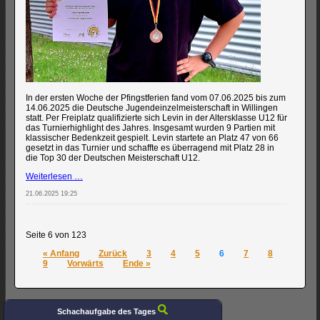
In der ersten Woche der Pfingstferien fand vom 07.06.2025 bis zum
14.06.2025 die Deutsche Jugendeinzelmeisterschaft in Willingen
statt. Per Freiplatz qualifizierte sich Levin in der Altersklasse U12 für
das Turnierhighlight des Jahres. Insgesamt wurden 9 Partien mit
klassischer Bedenkzeit gespielt. Levin startete an Platz 47 von 66
gesetzt in das Turnier und schaffte es überragend mit Platz 28 in
die Top 30 der Deutschen Meisterschaft U12.
Levin
Weiterlesen …
Wettstein
21.06.2025 19:25
bei
der
Deutschen
Jugendeinzelmeisterschaft
Seite 6 von 123
2025
in
« Anfang
Zurück
3
4
5
6
7
8
Willingen
9
Vorwärts
Ende »
Schachaufgabe des Tages