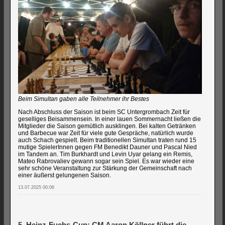
Beim Simultan gaben alle Teilnehmer ihr Bestes
Nach Abschluss der Saison ist beim SC Untergrombach Zeit für
geselliges Beisammensein. In einer lauen Sommernacht ließen die
Mitglieder die Saison gemütlich ausklingen. Bei kalten Getränken
und Barbecue war Zeit für viele gute Gespräche, natürlich wurde
auch Schach gespielt. Beim traditionellen Simultan traten rund 15
mutige SpielerInnen gegen FM Benedikt Dauner und Pascal Nied
im Tandem an. Tim Burkhardt und Levin Uyar gelang ein Remis,
Mateo Rabrovaliev gewann sogar sein Spiel. Es war wieder eine
sehr schöne Veranstaltung zur Stärkung der Gemeinschaft nach
einer äußerst gelungenen Saison.
13.07.2025 00:06
5. Heinz-Fuchs-Cup: CM Aaron Köllner führt die