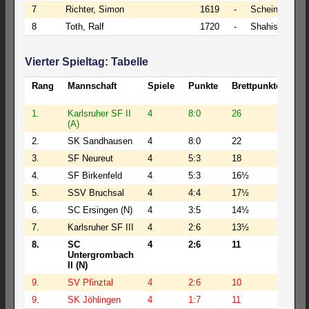
7
Richter, Simon
1619
-
Scheinmaier, 
8
Toth, Ralf
1720
-
Shahisavandi,
Vierter Spieltag: Tabelle
Rang
Mannschaft
Spiele
Punkte
Brettpunkte
BW
1.
Karlsruher SF II
4
8:0
26
113
(A)
2.
SK Sandhausen
4
8:0
22
101
3.
SF Neureut
4
5:3
18
80
4.
SF Birkenfeld
4
5:3
16½
79
5.
SSV Bruchsal
4
4:4
17½
73
6.
SC Ersingen (N)
4
3:5
14½
70
7.
Karlsruher SF III
4
2:6
13½
61
8.
SC
4
2:6
11
56
Untergrombach
II (N)
9.
SV Pfinztal
4
2:6
10
46
9.
SK Jöhlingen
4
1:7
11
40