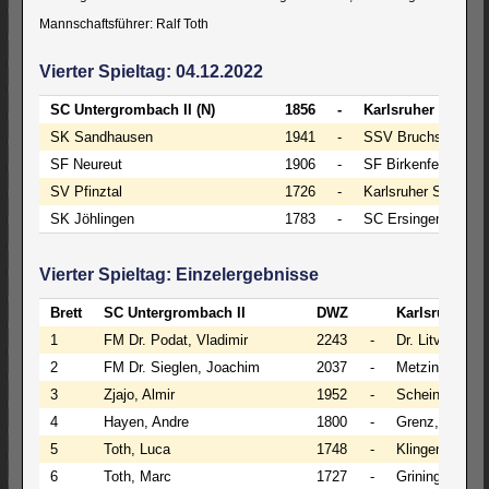
Mannschaftsführer: Ralf Toth
Vierter Spieltag: 04.12.2022
SC Untergrombach II (N)
1856
-
Karlsruher SF III
SK Sandhausen
1941
-
SSV Bruchsal
SF Neureut
1906
-
SF Birkenfeld
SV Pfinztal
1726
-
Karlsruher SF II (A)
SK Jöhlingen
1783
-
SC Ersingen (N)
Vierter Spieltag: Einzelergebnisse
Brett
SC Untergrombach II
DWZ
Karlsruher SF 
1
FM Dr. Podat, Vladimir
2243
-
Dr. Litvinov, Di
2
FM Dr. Sieglen, Joachim
2037
-
Metzinger, Ha
3
Zjajo, Almir
1952
-
Scheinyn, Juli
4
Hayen, Andre
1800
-
Grenz, Tobias
5
Toth, Luca
1748
-
Klingenberg, H
6
Toth, Marc
1727
-
Grining, Maria