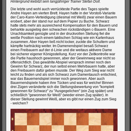
Hintergrund kiebitzt sein langjähriger Trainer Stefan Doll.
Die letzte und wohl auch verrückteste Partie des Tages spielte
Andre Hayen am vierten Brett. Hayen hatte in der Vorstoß-Variante
der Caro-Kann-Verteidigung (diesmal mit Weiß) zwar einen Bauern
erobert, aber der stand nur auf dem Papier zu Buche. Schwarz
hatte stets mehr als ausreichend Kompensation für den Bauern und
beharkte ausgiebig den schwachen rückständigen c-Bauern. Eine
Unachtsamkeit genügte und in der druckvollen Stellung fiel die
weiße Position nach einem taktischen Schlag wie ein Kartenhaus
zusammen. Aber Hayen ließ nicht locker, zuckte die Schultern und
kämpfte hartnäckig weiter. Im Damenendspiel besaß Schwarz
einen Freibauern auf der d-Linie und die weitaus aktivere Dame
bei sicherer eigener Königsstellung. Kurz vor der Zeitkontrolle war
die Partie haushoch gewonnen, aber der Gewinnweg war nicht so
offensichtlich. Das gewählte Abspiel versprach immer noch den
Gewinn für Schwarz, der nun selbst einen Mehrbauern hatte, aber
den Freibauern dafür geben musste. Der Weg zum Sieg war nicht
leicht zu finden und als sich Schwarz zum Damentausch entschied,
war das Bauernendspiel immer noch gewonnen. Aber auch
Bauernendspiele haben ihre Tücken und was für welche! Binnen
drei Zügen veränderte sich die Stellungsbewertung von "komplett
gewonnen für Schwarz" zu "Ausgegelichen" (ein Zug später) und
schließlich "gewonnen für Weiß" (wieder einen Zug später). In
dieser Stellung gewinnt Weiß, aber es gibt nur einen Zug zum Sieg
- welchen?