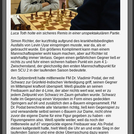
Luca Toth holte ein sicheres Remis in einer unspektakulären Partie.
Simon Richter, der kurzfristig aufgrund des krankheitsbedingten
Ausfalls von Levin Uyar einspringen musste, war da, als er
gebraucht wurde. Ein größeres Kompliment kann man einem
Mannschaftsspieler wohl kaum machen, aber auf Richter ist
wahrhaftig immer Verlass. Gegen einen gefährlichen Gegner ließ er
nichts zu und fuhr einen sicheren halben Punkt ein zum 4:1-
Zwischenstand, der gleichzeitig den ersten Mannschaftspunkt für
den SCU 2 in der laufenden Saison bedeutete.
Am Spitzenbrett hatte mittlerweile FM Dr. Vladimir Podat, der mit
Schwarz zur Grünfeld-Indischen Verteidigung griff, seinen Gegner
im Mittelspiel kraftvoll überspielt. Weiß glaubte an seinen
Freibauern auf der d-Linie, der aber nichts wert war, weil er zu
jedem Zeitpunkt von Schwarz im Zaum gehalten wurde. Schwarz
hatte im Gegenzug einen Vorposten in Form eines gedeckten
Springers auf d4 und zusätzlich den a-Bauern eingesammelt. FM
Dr. Podat berechnete alle Varianten richtig, ließ kein Gegenspiel zu
und verwandelte selbst seinen c-Bauern zur Dame, nicht ohne
zuvor die eigene Dame für eine Figur gegeben zu haben - ein
Figurengewinn also. Weiß spielte weiter, weil da noch der
mittlerweile auf d7 vorgerückte eigene Freibauer war. Als Podat
diesen kaltgestellt hatte, hielt Weiß die Uhr an und erste Sieg in der
laufenden Saison und eine dicke Überraschung dazu waren