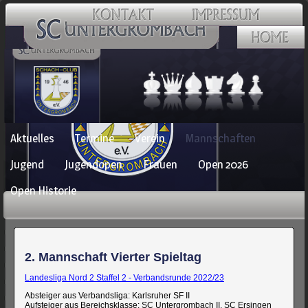
Navigation
Aktuelles
Termine
Verein
Mannschaften
überspringen
Jugend
Jugendopen
Frauen
Open 2026
Open Historie
2. Mannschaft Vierter Spieltag
Landesliga Nord 2 Staffel 2 - Verbandsrunde 2022/23
Absteiger aus Verbandsliga: Karlsruher SF II
Aufsteiger aus Bereichsklasse: SC Untergrombach II, SC Ersingen