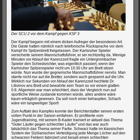
Der SCU 2 vor dem Kampf gegen KSF 3
Der Kampf begann mit einem dicken Aufreger der besonderen Art.
Die Gäste hatten nämlich nach telefonische Rücksprache vor dem
Kampf ihr Spitzenbrett freigelassen. Der Karlsruher Spieler
versicherte seinem Mannschaftsführer, er sei rechtzeitig da. Wenige
Minuten vor Ablauf der Karenzzeit fragte ein Untergrombacher
Spieler den Schiedsrichter, was eigentlich passiert, wenn der
Karlsruher Spitzenspieler nicht um 10:30 Uhr am Brett sitzen
würde. Nun wurde der gegnerische Mannschaftsführer nervös. Man
starrte nicht nur auf die Bretter, sondern auch gespannt auf die Uhr.
Wirklich nur Sekunden vor Ablauf der Karenzzeit hechtete Dr.
Litivinov ans Brett und bewahrte sein Team so vor einem glatten
0:8. Allgemein war man erleichtert, dass der Vergleich nun auf
sportliche Weise zustande kommen würde, alles andere wäre
kaum erträglich gewesen. Da soll noch einer behaupten, Schach
wäre ein langweiliger Sport!
Zum Auftakt des Kampfes konnte der Berichterstatter seinen ersten
vollen Punkt in der Saison einfahren. Er profitierte vom
Jugendtraining, mit seinem B-Kader trainiert er aktuell das Thema
"Guter Läufer gegen schlechter Läufer" und das war auch
tatsächlich das Thema seiner Partie. Schwarz hatte im klassischen
System der Sizilianischen Verteidigung jede Menge Löcher auf den
schwarzen Feldern fabriziert und besaß einen schlechten