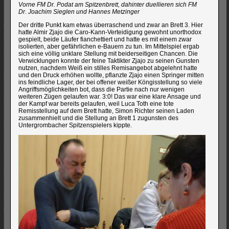
Vorne FM Dr. Podat am Spitzenbrett, dahinter duellieren sich FM
Dr. Joachim Sieglen und Hannes Metzinger
Der dritte Punkt kam etwas überraschend und zwar an Brett 3. Hier
hatte Almir Zjajo die Caro-Kann-Verteidigung gewohnt unorthodox
gespielt, beide Läufer fianchettiert und hatte es mit einem zwar
isolierten, aber gefährlichen e-Bauern zu tun. Im Mittelspiel ergab
sich eine völlig unklare Stellung mit beiderseitigen Chancen. Die
Verwicklungen konnte der feine Taktikter Zjajo zu seinen Gunsten
nutzen, nachdem Weiß ein stilles Remisangebot abgelehnt hatte
und den Druck erhöhen wollte, pflanzte Zjajo einen Springer mitten
ins feindliche Lager, der bei offener weißer Köngisstellung so viele
Angriffsmöglichkeiten bot, dass die Partie nach nur wenigen
weiteren Zügen gelaufen war. 3:0! Das war eine klare Ansage und
der Kampf war bereits gelaufen, weil Luca Toth eine tote
Remisstellung auf dem Brett hatte, Simon Richter seinen Laden
zusammenhielt und die Stellung an Brett 1 zugunsten des
Untergrombacher Spitzenspielers kippte.