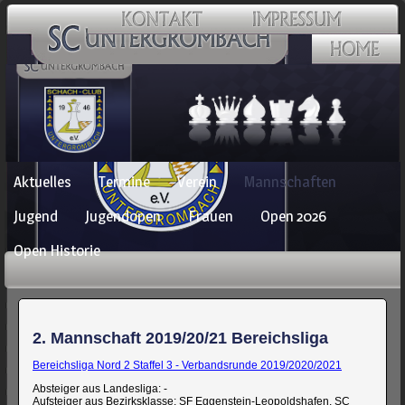
Navigation
Aktuelles
Termine
Verein
Mannschaften
überspringen
Jugend
Jugendopen
Frauen
Open 2026
Open Historie
2. Mannschaft 2019/20/21 Bereichsliga
Bereichsliga Nord 2 Staffel 3 - Verbandsrunde 2019/2020/2021
Absteiger aus Landesliga: -
Aufsteiger aus Bezirksklasse: SF Eggenstein-Leopoldshafen, SC