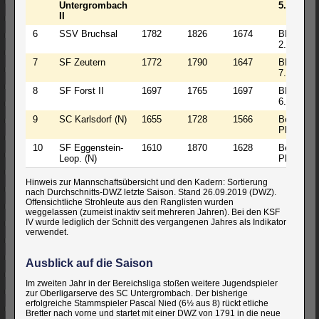
Untergrombach
5.Platz
II
6
SSV Bruchsal
1782
1826
1674
BL-3
2.Platz
7
SF Zeutern
1772
1790
1647
BL-3
7.Platz
8
SF Forst II
1697
1765
1697
BL-3
6.Platz
9
SC Karlsdorf (N)
1655
1728
1566
Bez 1.
Platz
10
SF Eggenstein-
1610
1870
1628
Bez 2.
Leop. (N)
Platz
Hinweis zur Mannschaftsübersicht und den Kadern: Sortierung
nach Durchschnitts-DWZ letzte Saison. Stand 26.09.2019 (DWZ).
Offensichtliche Strohleute aus den Ranglisten wurden
weggelassen (zumeist inaktiv seit mehreren Jahren). Bei den KSF
IV wurde lediglich der Schnitt des vergangenen Jahres als Indikator
verwendet.
Ausblick auf die Saison
Im zweiten Jahr in der Bereichsliga stoßen weitere Jugendspieler
zur Oberligarserve des SC Untergrombach. Der bisherige
erfolgreiche Stammspieler Pascal Nied (6½ aus 8) rückt etliche
Bretter nach vorne und startet mit einer DWZ von 1791 in die neue