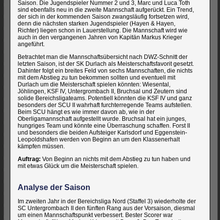
Saison. Die Jugendspieler Nummer 2 und 3, Marc und Luca Toth
sind ebenfalls neu in die zweite Mannschaft aufgerückt. Ein Trend,
der sich in der kommenden Saison zwangsläufig fortsetzen wird,
denn die nächsten starken Jugendspieler (Hayen & Hayen,
Richter) liegen schon in Lauerstellung. Die Mannschaft wird wie
auch in den vergangenen Jahren von Kapitän Markus Krieger
angeführt.
Betrachtet man die Mannschaftsübersicht nach DWZ-Schnitt der
letzten Saison, ist der SK Durlach als Meisterschaftsfavorit gesetzt.
Dahinter folgt ein breites Feld von sechs Mannschaften, die nichts
mit dem Abstieg zu tun bekommen sollten und eventuell mit
Durlach um die Meisterschaft spielen könnten: Wiesental,
Jöhlingen, KSF IV, Untergrombach II, Bruchsal und Zeutern sind
solide Bereichsligateams. Potentiell könnten die KSF IV und ganz
besonders der SCU II wahrhaft furchterregende Teams aufstellen.
Beim SCU hängt es wie immer davon ab, wie in der
Oberligamannschaft aufgestellt wurde. Bruchsal hat ein junges,
hungriges Team und könnte eine Überraschung schaffen. Forst II
und besonders die beiden Aufsteiger Karlsdorf und Eggenstein-
Leopoldshafen werden von Beginn an um den Klassenerhalt
kämpfen müssen.
Auftrag:
Von Beginn an nichts mit dem Abstieg zu tun haben und
mit etwas Glück um die Meisterschaft spielen.
Analyse der Saison
Im zweiten Jahr in der Bereichsliga Nord (Staffel 3) wiederholte der
SC Untergrombach II den fünften Rang aus der Vorsaison, diesmal
um einen Mannschaftspunkt verbessert. Bester Scorer war