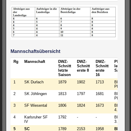
Mannschaftsübersicht
Rg
Mannschaft
DWZ-
DWZ-
DWZ-
Platz
Schnitt
Schnitt
Schnitt
letzte
letzte
erste 8
erste
Saison
Saison
16
1
SK Durlach
1879
1902
1713
BL-4 2.
Platz
2
SK Jöhlingen
1813
1797
1681
BL-4 4.
Platz
3
SF Wiesental
1806
1824
1673
BL-3
4.Platz
4
Karlsruher SF
1792
-
-
BL-3
IV
3.Platz
5
SC
1789
2153
1958
BL-3