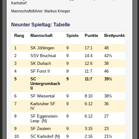
Karlsdorf
Mannschaftsführer: Markus Krieger
Neunter Spieltag: Tabelle
Rang
Mannschaft
Spiele
Punkte
Brettpunkte
BW
1
SK Jöhlingen
9
17:1
48
22
2
SSV Bruchsal
9
14:4
42½
19
3
SK Durlach
9
12:6
38
163
4
SF Forst II
9
11:7
46
20
5
SC
9
11:7
39½
173
Untergrombach
II
6
SF Wiesental
9
8:10
38½
17
7
Karlsruher SF
9
6:12
36
17
IV
8
SF Eggenstein-
9
6:12
27
135
Leop. (N)
9
SF Zeutern
9
3:15
23
10
10
SC Karlsdorf (N)
9
2:16
21½
74