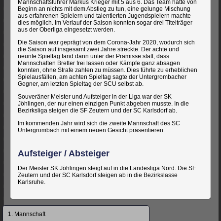
Mannschaftsführer Markus Krieger mit 5 aus 6. Das Team hatte von
Beginn an nichts mit dem Abstieg zu tun, eine gelunge Mischung
aus erfahrenen Spielern und talentierten Jugendspielern machte
dies möglich. Im Verlauf der Saison konnten sogar drei Titelträger
aus der Oberliga eingesetzt werden.
Die Saison war geprägt von dem Corona-Jahr 2020, wodurch sich
die Saison auf insgesamt zwei Jahre streckte. Der achte und
neunte Spieltag fand dann unter der Prämisse statt, dass
Mannschaften Bretter frei lassen oder Kämpfe ganz absagen
konnten, ohne Strafe zahlen zu müssen. Dies führte zu erheblichen
Spielausfällen, am achten Spieltag sagte der Untergrombacher
Gegner, am letzten Spieltag der SCU selbst ab.
Souveräner Meister und Aufsteiger in der Liga war der SK
Jöhlingen, der nur einen einzigen Punkt abgeben musste. In die
Bezirksliga steigen die SF Zeutern und der SC Karlsdorf ab.
Im kommenden Jahr wird sich die zweite Mannschaft des SC
Untergrombach mit einem neuen Gesicht präsentieren.
Aufsteiger / Absteiger
Der Meister SK Jöhlingen steigt auf in die Landesliga Nord. Die SF
Zeutern und der SC Karlsdorf steigen ab in die Bezirkslasse
Karlsruhe.
Navigation
1. Mannschaft