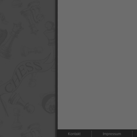
Navigation
Kontakt
Impressum