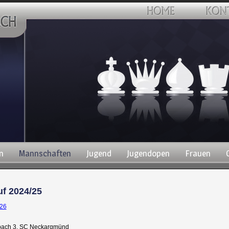
n
Mannschaften
Jugend
Jugendopen
Frauen
uf 2024/25
/26
mbach 3, SC Neckargmünd