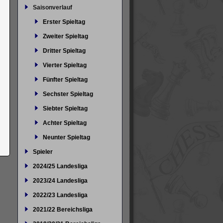
Saisonverlauf
Erster Spieltag
Zweiter Spieltag
Dritter Spieltag
Vierter Spieltag
Fünfter Spieltag
Sechster Spieltag
Siebter Spieltag
Achter Spieltag
Neunter Spieltag
Spieler
2024/25 Landesliga
2023/24 Landesliga
2022/23 Landesliga
2021/22 Bereichsliga