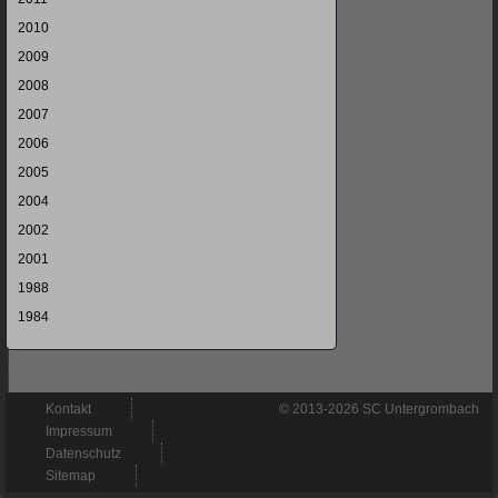
2010
2009
2008
2007
2006
2005
2004
2002
2001
1988
1984
Navigation
Kontakt
© 2013-2026 SC Untergrombach
überspringen
Impressum
Datenschutz
Sitemap