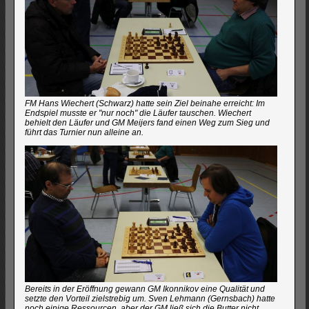
FM Hans Wiechert (Schwarz) hatte sein Ziel beinahe erreicht: Im
Endspiel musste er "nur noch" die Läufer tauschen. Wiechert
behielt den Läufer und GM Meijers fand einen Weg zum Sieg und
führt das Turnier nun alleine an.
Bereits in der Eröffnung gewann GM Ikonnikov eine Qualität und
setzte den Vorteil zielstrebig um. Sven Lehmann (Gernsbach) hatte
noch einige Ressourcen, aber der GM ließ sich die Butter nicht