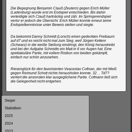
Die Begegnung Benjamin Clauß (Zeutern) gegen Erich Müller
(Ladenburg) wurde erst im Endspiel entschieden. Bis dahin
verteidigte sich Clauß hartnäckig und zäh. Im Springerendspiel
verlor er jedoch die Übersicht. Erich Müller konnte erneut seine
Endspielkenntnisse unter Beweis stellen und siegte.
Da bekommt Danny Schmidt (Lorsch) einen gedeckten Freibaurn
auf d7 und es reicht nicht mal zum Sieg, weil Jürgen Kettenr
(Schwarz) in die weiße Stellung eindringt, den König heraustreibt
und bei der Aufgabe Schmidts ein Matt in 6 vor Augen hat. Eine
spektakuläre Partie, mit vollem Risikon von beiden gekämpft,
einfach nur schön anzusehen.
Riesenglück für den favorisierten Veaceslav Cofman, der mit Weiß
gegen Reimund Schott nichts herausholen konnte. 32. .. Td7?
verliert die ansonsten klar ausgeglichene Partie. Cofmann ließ sich
die Gelegenheit nicht entgehen.
Navigation
Sieger
überspringen
Statistiken
2025
2024
2023