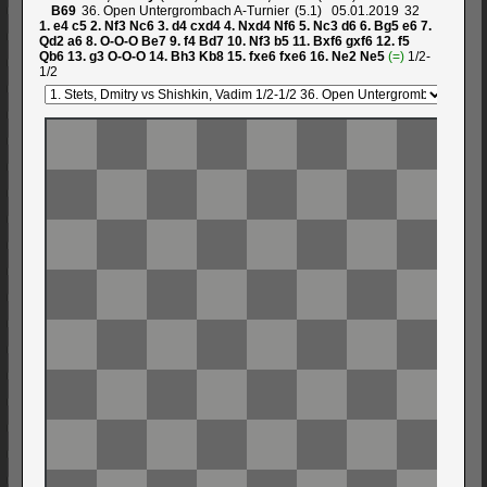
B69
36. Open Untergrombach A-Turnier
5.1
05.01.2019
32
1.
e4
c5
2.
Nf3
Nc6
3.
d4
cxd4
4.
Nxd4
Nf6
5.
Nc3
d6
6.
Bg5
e6
7.
Qd2
a6
8.
O-O-O
Be7
9.
f4
Bd7
10.
Nf3
b5
11.
Bxf6
gxf6
12.
f5
Qb6
13.
g3
O-O-O
14.
Bh3
Kb8
15.
fxe6
fxe6
16.
Ne2
Ne5
(=)
1/2-
1/2