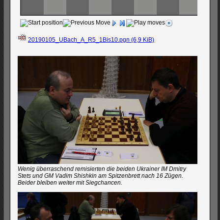
20190105_UBach_A_R5_1Bis10.pgn
(6,9 KiB)
Wenig überraschend remisierten die beiden Ukrainer IM Dmitry
Stets und GM Vadim Shishkin am Spitzenbrett nach 16 Zügen.
Beider bleiben weiter mit Siegchancen.