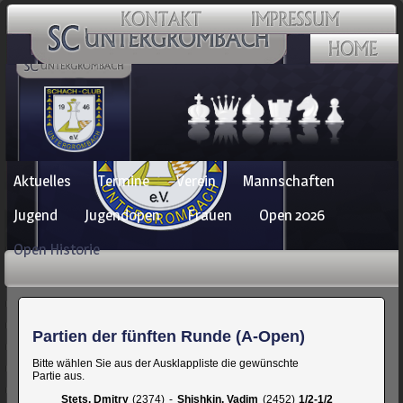
Navigation
Aktuelles
Termine
Verein
Mannschaften
überspringen
Jugend
Jugendopen
Frauen
Open 2026
Open Historie
Partien der fünften Runde (A-Open)
Bitte wählen Sie aus der Ausklappliste die gewünschte
Partie aus.
Stets, Dmitry
2374
-
Shishkin, Vadim
2452
1/2-1/2