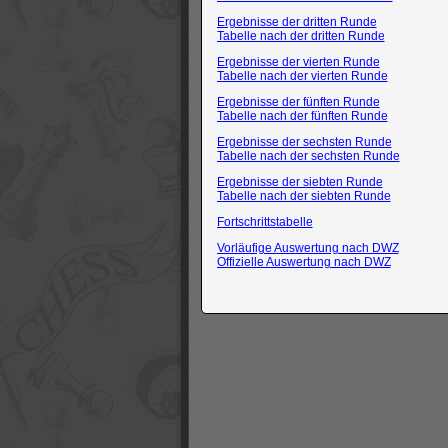
Ergebnisse der dritten Runde
Tabelle nach der dritten Runde
Ergebnisse der vierten Runde
Tabelle nach der vierten Runde
Ergebnisse der fünften Runde
Tabelle nach der fünften Runde
Ergebnisse der sechsten Runde
Tabelle nach der sechsten Runde
Ergebnisse der siebten Runde
Tabelle nach der siebten Runde
Fortschrittstabelle
Vorläufige Auswertung nach DWZ
Offizielle Auswertung nach DWZ