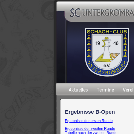
Navigation
Aktuelles
Termine
Verei
überspringen
Ergebnisse B-Open
Ergebnisse der ersten Runde
Ergebnisse der zweiten Runde
Tabelle nach der zweiten Runde