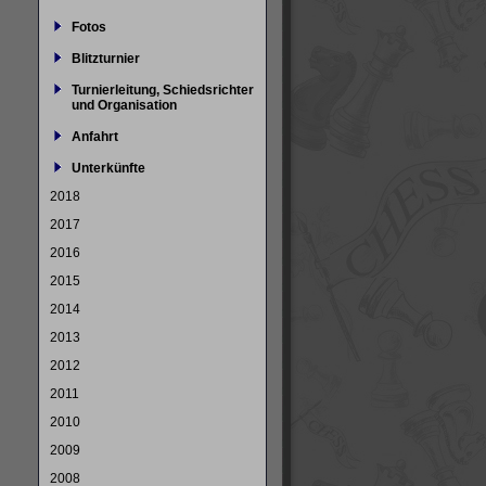
Fotos
Blitzturnier
Turnierleitung, Schiedsrichter
und Organisation
Anfahrt
Unterkünfte
2018
2017
2016
2015
2014
2013
2012
2011
2010
2009
2008