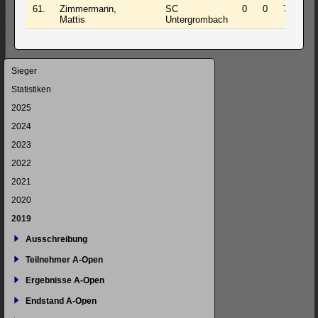
61.
Zimmermann,
SC
0
0
7
0.0
Mattis
Untergrombach
Navigation
Sieger
überspringen
Statistiken
2025
2024
2023
2022
2021
2020
2019
Ausschreibung
Teilnehmer A-Open
Ergebnisse A-Open
Endstand A-Open