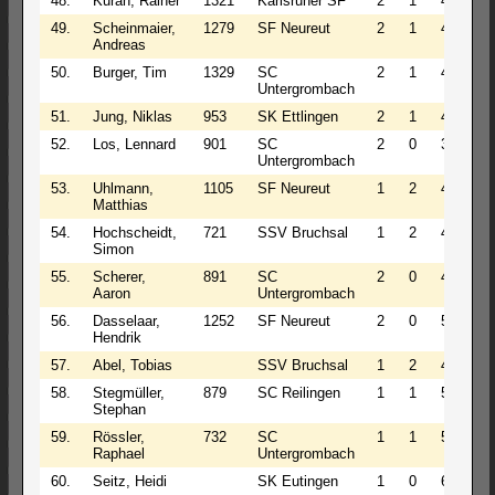
48.
Kuran, Rainer
1321
Karlsruher SF
2
1
4
2.5
49.
Scheinmaier,
1279
SF Neureut
2
1
4
2.5
Andreas
50.
Burger, Tim
1329
SC
2
1
4
2.5
Untergrombach
51.
Jung, Niklas
953
SK Ettlingen
2
1
4
2.5
52.
Los, Lennard
901
SC
2
0
3
2.0
Untergrombach
53.
Uhlmann,
1105
SF Neureut
1
2
4
2.0
Matthias
54.
Hochscheidt,
721
SSV Bruchsal
1
2
4
2.0
Simon
55.
Scherer,
891
SC
2
0
4
2.0
Aaron
Untergrombach
56.
Dasselaar,
1252
SF Neureut
2
0
5
2.0
Hendrik
57.
Abel, Tobias
SSV Bruchsal
1
2
4
2.0
58.
Stegmüller,
879
SC Reilingen
1
1
5
1.5
Stephan
59.
Rössler,
732
SC
1
1
5
1.5
Raphael
Untergrombach
60.
Seitz, Heidi
SK Eutingen
1
0
6
1.0