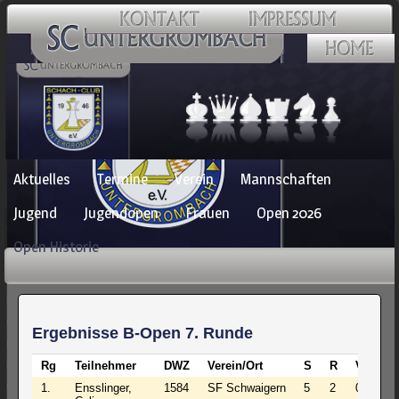
Navigation
Aktuelles
Termine
Verein
Mannschaften
überspringen
Jugend
Jugendopen
Frauen
Open 2026
Open Historie
Ergebnisse B-Open 7. Runde
Rg
Teilnehmer
DWZ
Verein/Ort
S
R
V
Pu
1.
Ensslinger,
1584
SF Schwaigern
5
2
0
6.0