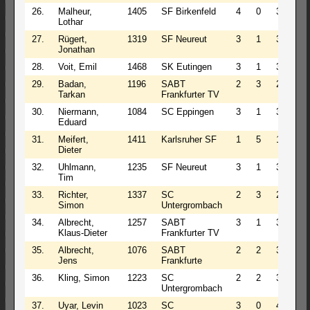
26.
Malheur,
1405
SF Birkenfeld
4
0
3
4.0
Lothar
27.
Rügert,
1319
SF Neureut
3
1
3
3.5
Jonathan
28.
Voit, Emil
1468
SK Eutingen
3
1
3
3.5
29.
Badan,
1196
SABT
2
3
2
3.5
Tarkan
Frankfurter TV
30.
Niermann,
1084
SC Eppingen
3
1
3
3.5
Eduard
31.
Meifert,
1411
Karlsruher SF
1
5
1
3.5
Dieter
32.
Uhlmann,
1235
SF Neureut
3
1
3
3.5
Tim
33.
Richter,
1337
SC
2
3
2
3.5
Simon
Untergrombach
34.
Albrecht,
1257
SABT
3
1
3
3.5
Klaus-Dieter
Frankfurter TV
35.
Albrecht,
1076
SABT
2
2
3
3.0
Jens
Frankfurte
36.
Kling, Simon
1223
SC
2
2
3
3.0
Untergrombach
37.
Uyar, Levin
1023
SC
3
0
4
3.0