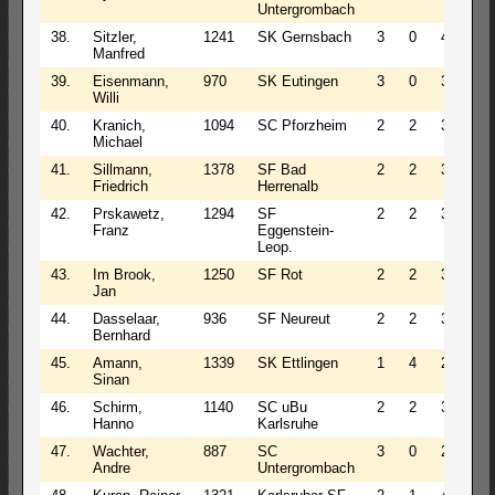
Untergrombach
38.
Sitzler,
1241
SK Gernsbach
3
0
4
3.0
Manfred
39.
Eisenmann,
970
SK Eutingen
3
0
3
3.0
Willi
40.
Kranich,
1094
SC Pforzheim
2
2
3
3.0
Michael
41.
Sillmann,
1378
SF Bad
2
2
3
3.0
Friedrich
Herrenalb
42.
Prskawetz,
1294
SF
2
2
3
3.0
Franz
Eggenstein-
Leop.
43.
Im Brook,
1250
SF Rot
2
2
3
3.0
Jan
44.
Dasselaar,
936
SF Neureut
2
2
3
3.0
Bernhard
45.
Amann,
1339
SK Ettlingen
1
4
2
3.0
Sinan
46.
Schirm,
1140
SC uBu
2
2
3
3.0
Hanno
Karlsruhe
47.
Wachter,
887
SC
3
0
2
3.0
Andre
Untergrombach