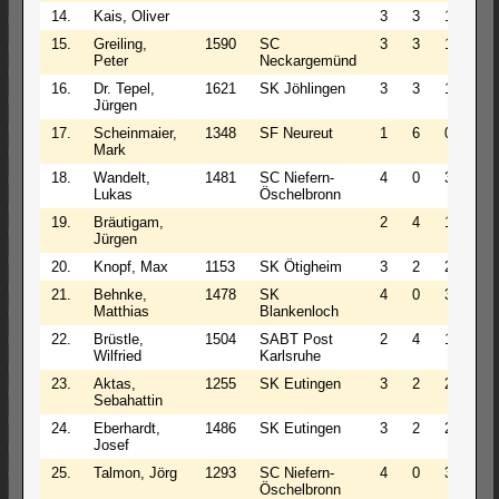
14.
Kais, Oliver
3
3
1
4.5
15.
Greiling,
1590
SC
3
3
1
4.5
Peter
Neckargemünd
16.
Dr. Tepel,
1621
SK Jöhlingen
3
3
1
4.5
Jürgen
17.
Scheinmaier,
1348
SF Neureut
1
6
0
4.0
Mark
18.
Wandelt,
1481
SC Niefern-
4
0
3
4.0
Lukas
Öschelbronn
19.
Bräutigam,
2
4
1
4.0
Jürgen
20.
Knopf, Max
1153
SK Ötigheim
3
2
2
4.0
21.
Behnke,
1478
SK
4
0
3
4.0
Matthias
Blankenloch
22.
Brüstle,
1504
SABT Post
2
4
1
4.0
Wilfried
Karlsruhe
23.
Aktas,
1255
SK Eutingen
3
2
2
4.0
Sebahattin
24.
Eberhardt,
1486
SK Eutingen
3
2
2
4.0
Josef
25.
Talmon, Jörg
1293
SC Niefern-
4
0
3
4.0
Öschelbronn