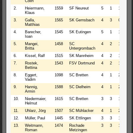
Colin
2.
Heiermann,
1559
SF Neureut
5
1
1
5.5
Klaus
3.
Galla,
1565
SK Gernsbach
4
3
0
5.5
Matthias
4.
Barecher,
1545
SK Eutingen
5
1
1
5.5
Ioan
5.
Mangei,
1458
SC
4
2
1
5.0
Britta
Untergrombach
6.
Kissel, Ralf
1515
SK Mannheim
4
2
1
5.0
7.
Rostek,
1543
FSV Dortmund
4
2
1
5.0
Bettina
8.
Eggert,
1098
SC Bretten
4
1
2
4.5
Vadim
9.
Hannig,
1588
SC Dielheim
4
1
2
4.5
Armin
10.
Niedermaier,
1615
SC Bretten
3
3
1
4.5
Helmut
11.
Uhlarz, Jörg
1507
SC Mühlacker
4
1
2
4.5
12.
Müller, Paul
1445
SK Ettlingen
3
3
1
4.5
13.
Weitmann,
1474
Rochade
3
3
1
4.5
Roman
Metzingen