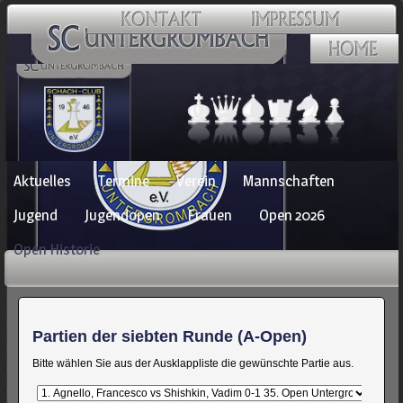
Navigation
Aktuelles
Termine
Verein
Mannschaften
überspringen
Jugend
Jugendopen
Frauen
Open 2026
Open Historie
Partien der siebten Runde (A-Open)
Bitte wählen Sie aus der Ausklappliste die gewünschte Partie aus.