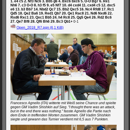
1.
e4
c5
2.
Nf3
Nc6
3.
Bb5
g6
4.
Bxc6
bxc6
5.
O-O
Bg7
6.
Re1
Nh6
7.
c3
O-O
8.
h3
f5
9.
e5
Nf7
10.
d4
cxd4
11.
cxd4
c5
12.
dxc5
e6
13.
b3
Bb7
14.
Nbd2
Qc7
15.
Bb2
Qxc5
16.
Nc4
Rfd8
17.
Rc1
Qd5
18.
Qe2
Ba6
19.
Red1
Qb7
20.
Qe1
Rac8
21.
Nd6
Nxd6
22.
Rxd6
Rxc1
23.
Qxc1
Bb5
24.
h4
Rc8
25.
Qg5
Qe4
26.
Rd2
Bc6
27.
Qe7
Bf8
28.
Qf6
Bh6
29.
Bc3
Qb1+
0-1
Open_2018_R7.pgn
(6,1 KiB)
Francesco Agnello (ITA) witterte mit Weiß seine Chance und spielte
gegen GM Vadim Shishkin auf Sieg. "I thought there was an attack,
but in the end there was nothing." fasste Agnello die Partie nach
dem Ende in treffenden Worten zusammen. GM Vadim Shishkin
siegte und gewann das Turnier verdient mit 6,5 aus 7 Punkten.