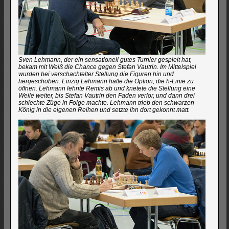
Sven Lehmann, der ein sensationell gutes Turnier gespielt hat,
bekam mit Weiß die Chance gegen Stefan Vautrin. Im Mittelspiel
wurden bei verschachtelter Stellung die Figuren hin und
hergeschoben. Einzig Lehmann hatte die Option, die h-Linie zu
öffnen. Lehmann lehnte Remis ab und knetete die Stellung eine
Weile weiter, bis Stefan Vautrin den Faden verlor, und dann drei
schlechte Züge in Folge machte. Lehmann trieb den schwarzen
König in die eigenen Reihen und setzte ihn dort gekonnt matt.