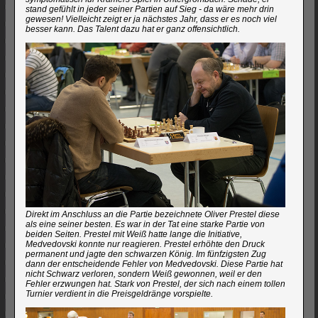
stand gefühlt in jeder seiner Partien auf Sieg - da wäre mehr drin
gewesen! Vielleicht zeigt er ja nächstes Jahr, dass er es noch viel
besser kann. Das Talent dazu hat er ganz offensichtlich.
Direkt im Anschluss an die Partie bezeichnete Oliver Prestel diese
als eine seiner besten. Es war in der Tat eine starke Partie von
beiden Seiten. Prestel mit Weiß hatte lange die Initiative,
Medvedovski konnte nur reagieren. Prestel erhöhte den Druck
permanent und jagte den schwarzen König. Im fünfzigsten Zug
dann der entscheidende Fehler von Medvedovski. Diese Partie hat
nicht Schwarz verloren, sondern Weiß gewonnen, weil er den
Fehler erzwungen hat. Stark von Prestel, der sich nach einem tollen
Turnier verdient in die Preisgeldränge vorspielte.