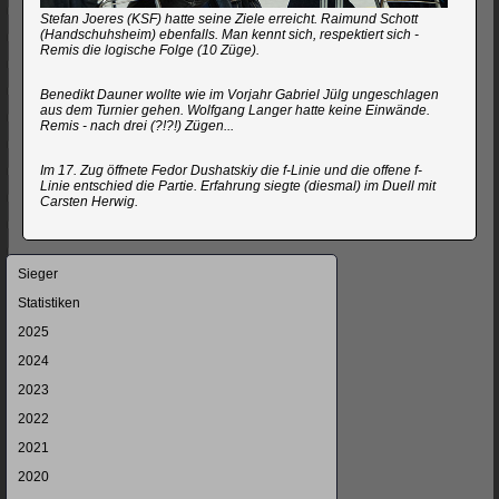
Stefan Joeres (KSF) hatte seine Ziele erreicht. Raimund Schott
(Handschuhsheim) ebenfalls. Man kennt sich, respektiert sich -
Remis die logische Folge (10 Züge).
Benedikt Dauner wollte wie im Vorjahr Gabriel Jülg ungeschlagen
aus dem Turnier gehen. Wolfgang Langer hatte keine Einwände.
Remis - nach drei (?!?!) Zügen...
Im 17. Zug öffnete Fedor Dushatskiy die f-Linie und die offene f-
Linie entschied die Partie. Erfahrung siegte (diesmal) im Duell mit
Carsten Herwig.
Navigation
Sieger
überspringen
Statistiken
2025
2024
2023
2022
2021
2020