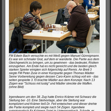
FM Edwin Bach versuchte es mit Weiß gegen Manuel Günnigmann.
Es war ein schmaler Grat, auf dem er wanderte. Die Partie aus dem
Gleichgewicht zu bringen, um zu gewinnen - das bedeutet, Risiken
einzugehen. Am Ende hat es nicht gereicht und die beiden gleich
starken Spieler einigten sich folgerichtig auf Remis. An Brett 3
siegte FM Peter Zuse in einer Kurzpartie gegen Thomas Mädler.
Seine Vorbereitung gegen dessen Caro-Kann schlug voll ein - das
selten gespielte 3. f3 brachte Mädler aus dem Konzept. Nach 13
Zügen war "Schluss mit lustig" und Mädler streckte die Waffen.
(ohne Bild)
Irgendwann um den 38. Zug hatte Enrico Krämer mit Schwarz die
Stellung bei -10. Eine Steilvorlage, aber die Stellung war
kompliziert und Krämer ließ Dr. Feil entwischen und dieser drehte
die Partie komplett und siegte nach 54 Zügen. Irgendwie
symptomatisch für Krämers Spiel in Untergrombach. Schade, er