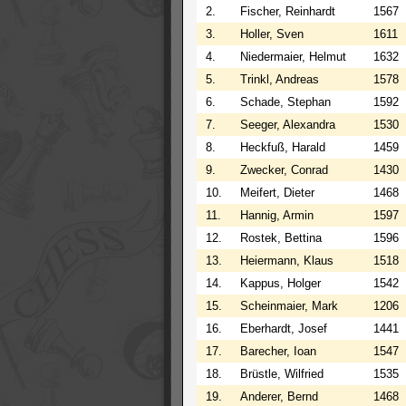
2.
Fischer, Reinhardt
1567
3.
Holler, Sven
1611
4.
Niedermaier, Helmut
1632
5.
Trinkl, Andreas
1578
6.
Schade, Stephan
1592
7.
Seeger, Alexandra
1530
8.
Heckfuß, Harald
1459
9.
Zwecker, Conrad
1430
10.
Meifert, Dieter
1468
11.
Hannig, Armin
1597
12.
Rostek, Bettina
1596
13.
Heiermann, Klaus
1518
14.
Kappus, Holger
1542
15.
Scheinmaier, Mark
1206
16.
Eberhardt, Josef
1441
17.
Barecher, Ioan
1547
18.
Brüstle, Wilfried
1535
19.
Anderer, Bernd
1468