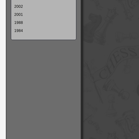
2002
2001
1988
1984