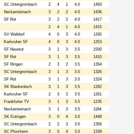
SC Untergrombach
2
4
1
4.0
1450
Neckarsteinach
3
2
2
4.0
1436
SF Rot
3
2
2
4.0
1417
2
4
1
4.0
1415
SV Walldorf
4
0
3
4.0
1265
Karlsruher SF
4
0
3
4.0
1253
SF Neureut
3
1
3
3.5
1500
SF Rot
3
1
3
3.5
1410
SF Illingen
2
3
2
3.5
1354
SC Untergrombach
3
1
3
3.5
1326
SF Rot
3
1
3
3.5
1324
SK Blankenloch
3
1
3
3.5
1282
Karlsruher SF
2
3
2
3.5
1261
Frankfurter TV
3
1
3
3.5
1235
Neckarsteinach
3
1
3
3.5
1184
SK Eutingen
3
0
4
3.0
1448
SC Untergrombach
2
2
3
3.0
1356
SC Pforzheim
3
0
4
3.0
1339