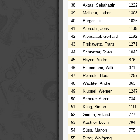
38.
Aktas, Sebahattin
1222
39.
Malheur, Lothar
1308
40.
Burger, Tim
1025
41.
Albrecht, Jens
1135
42.
Klebsattel, Gerhard
1192
43.
Prskawetz, Franz
1271
44.
Schnetter, Sven
1043
45.
Hayen, Andre
876
46.
Eisenmann, Willi
971
47.
Reimold, Horst
1257
48.
Wachter, Andre
863
49.
Klüppel, Werner
1247
50.
Scherer, Aaron
734
51.
Kling, Simon
1111
52.
Grimm, Roland
777
53.
Kastner, Levin
794
54.
Süss, Marlon
775
55.
Ritter, Wolfgang