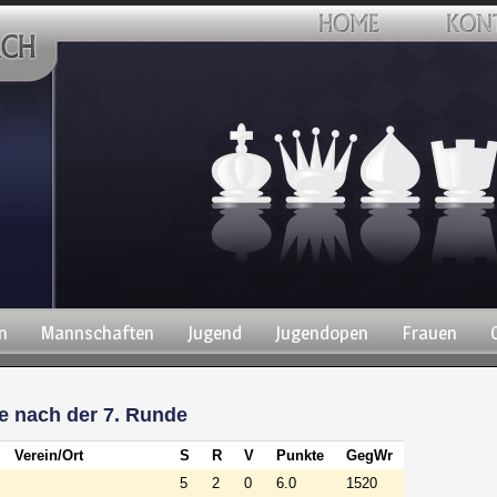
n
Mannschaften
Jugend
Jugendopen
Frauen
e nach der 7. Runde
Verein/Ort
S
R
V
Punkte
GegWr
5
2
0
6.0
1520