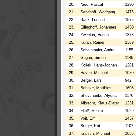
20.
Nied, Pascal
1290
21.
Sendhoff, Wolfgang
1473
22.
Back, Lennart
1575
23.
Eilinghoff, Johannes
1450
24.
Zwecker, Hagen
1373
25.
Kuran, Rainer
1369
26.
Scheinmaier, Andre
1155
27.
Gugau, Simon
1149
28.
Kollek, Hans-Jochen
1261
29.
Hayen, Michael
1080
30.
Berger, Lars
942
31.
Behnke, Matthias
1603
32.
Shevchenko, Alyona
1176
33.
Albrecht, Klaus-Dieter
1231
34.
Fließ, Renke
1029
35.
Voit, Emil
1457
36.
Burger, Kai
1107
37.
Kranich, Michael
1085