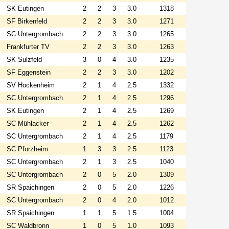
SK Eutingen
2
2
3
3.0
1318
SF Birkenfeld
2
2
3
3.0
1271
SC Untergrombach
2
2
3
3.0
1265
Frankfurter TV
2
2
3
3.0
1263
SK Sulzfeld
3
0
4
3.0
1235
SF Eggenstein
2
2
3
3.0
1202
SV Hockenheim
2
1
4
2.5
1332
SC Untergrombach
2
1
4
2.5
1296
SK Eutingen
2
1
4
2.5
1269
SC Mühlacker
2
1
4
2.5
1262
SC Untergrombach
2
1
4
2.5
1179
SC Pforzheim
1
3
3
2.5
1123
SC Untergrombach
2
1
3
2.5
1040
SC Untergrombach
2
0
5
2.0
1309
SR Spaichingen
2
0
5
2.0
1226
SC Untergrombach
2
0
4
2.0
1012
SR Spaichingen
1
1
5
1.5
1004
SC Waldbronn
1
0
5
1.0
1093