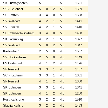
SK Ludwigshafen
5
1
1
5.5
1521
SSV Bruchsal
5
0
2
5.0
1509
SC Bretten
3
4
0
5.0
1508
SV Walldorf
4
2
1
5.0
1441
SV Pfinztal
4
2
1
5.0
1440
SC Rohrbach-Boxberg
3
4
0
5.0
1438
SK Ladenburg
4
2
1
5.0
1397
SV Walldorf
5
0
2
5.0
1347
Karlsruher SF
2
5
0
4.5
1507
SV Hockenheim
2
5
0
4.5
1449
FS Dortmund
4
1
2
4.5
1426
SF Neureut
3
3
1
4.5
1407
SC Pforzheim
3
3
1
4.5
1381
SF Neureut
4
1
2
4.5
1360
SK Eutingen
3
3
1
4.5
1341
SK Eutingen
4
1
2
4.5
1250
Post Karlsruhe
3
2
2
4.0
1510
Slavija Karlsru
3
2
2
4.0
1493