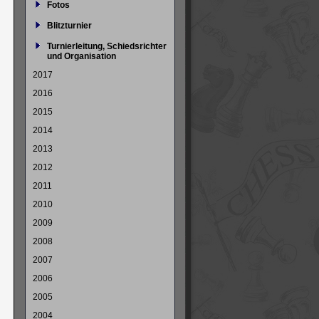
Fotos
Blitzturnier
Turnierleitung, Schiedsrichter
und Organisation
2017
2016
2015
2014
2013
2012
2011
2010
2009
2008
2007
2006
2005
2004