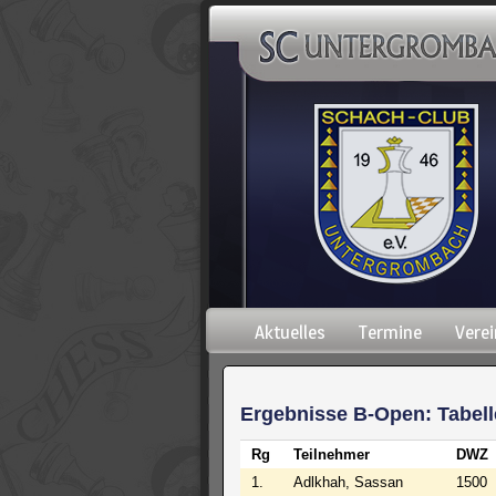
Navigation
Aktuelles
Termine
Verei
überspringen
Ergebnisse B-Open: Tabell
Rg
Teilnehmer
DWZ
1.
Adlkhah, Sassan
1500