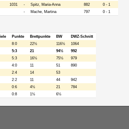
1031
-
Spitz, Maria-Anna
882
0 - 1
-
Mache, Martina
797
0 - 1
iele
Punkte
Brettpunkte
BW
DWZ-Schnitt
8:0
22½
116½
1064
5:3
21
94½
992
5:3
16½
75½
979
4:0
11
51
890
2:4
14
53
2:2
11
44
942
0:6
4½
21
784
0:8
1½
6½