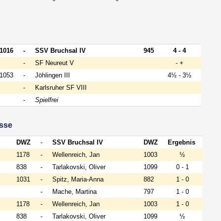
1016
-
SSV Bruchsal IV
945
4 - 4
-
SF Neureut V
- +
1053
-
Jöhlingen III
4½ - 3½
-
Karlsruher SF VIII
-
Spielfrei
isse
DWZ
-
SSV Bruchsal IV
DWZ
Ergebnis
1178
-
Wellenreich, Jan
1003
½
838
-
Tarlakovski, Oliver
1099
0 - 1
1031
-
Spitz, Maria-Anna
882
1 - 0
-
Mache, Martina
797
1 - 0
1178
-
Wellenreich, Jan
1003
1 - 0
838
-
Tarlakovski, Oliver
1099
½