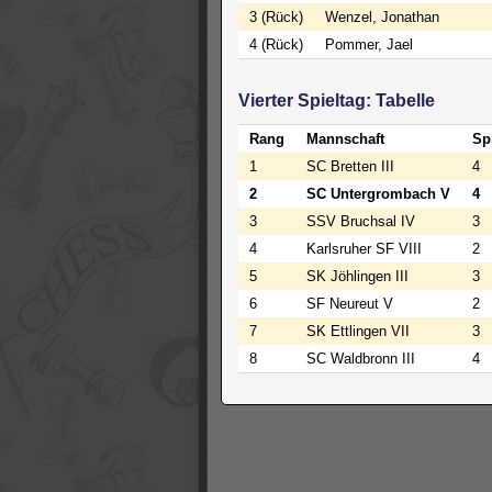
3 (Rück)
Wenzel, Jonathan
4 (Rück)
Pommer, Jael
Vierter Spieltag: Tabelle
Rang
Mannschaft
Sp
1
SC Bretten III
4
2
SC Untergrombach V
4
3
SSV Bruchsal IV
3
4
Karlsruher SF VIII
2
5
SK Jöhlingen III
3
6
SF Neureut V
2
7
SK Ettlingen VII
3
8
SC Waldbronn III
4