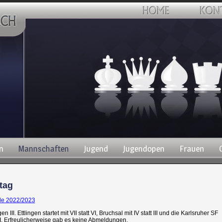
n
Mannschaften
Jugend
Jugendopen
Frauen
tag
nde 2022/2023
III. Ettlingen startet mit VII statt VI, Bruchsal mit IV statt III und die Karlsruher SF
att VI. Erfreulicherweise gab es keine Abmeldungen.