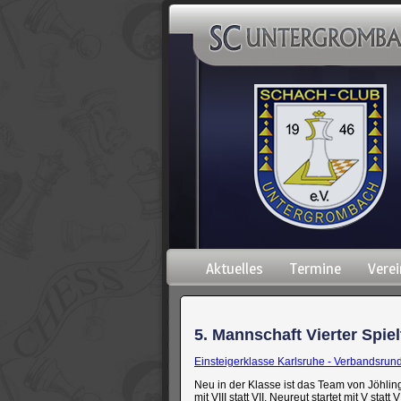
Navigation
Aktuelles
Termine
Verei
überspringen
5. Mannschaft Vierter Spiel
Einsteigerklasse Karlsruhe - Verbandsru
Neu in der Klasse ist das Team von Jöhlingen 
mit VIII statt VII. Neureut startet mit V st