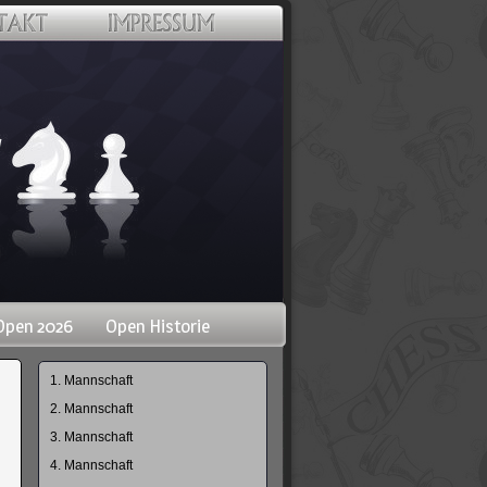
Open 2026
Open Historie
Navigation
1. Mannschaft
überspringen
2. Mannschaft
3. Mannschaft
4. Mannschaft