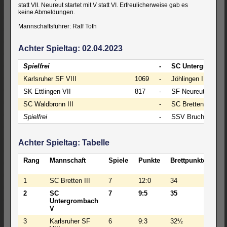
statt VII. Neureut startet mit V statt VI. Erfreulicherweise gab es
keine Abmeldungen.
Mannschaftsführer: Ralf Toth
Achter Spieltag: 02.04.2023
Spielfrei
-
SC Untergrombac
Karlsruher SF VIII
1069
-
Jöhlingen III
SK Ettlingen VII
817
-
SF Neureut V
SC Waldbronn III
-
SC Bretten III
Spielfrei
-
SSV Bruchsal IV
Achter Spieltag: Tabelle
Rang
Mannschaft
Spiele
Punkte
Brettpunkte
BW
1
SC Bretten III
7
12:0
34
17
2
SC
7
9:5
35
15
Untergrombach
V
3
Karlsruher SF
6
9:3
32½
149