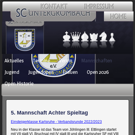
Navigation
Aktuelles
Termine
Verein
Mannschaften
überspringen
Jugend
Jugendopen
Frauen
Open 2026
Open Historie
5. Mannschaft Achter Spieltag
Einsteigerklasse Karlsruhe - Verbandsrunde 2022/2023
Neu in der Klasse ist das Team von Jöhlingen III. Ettlingen startet
mit VII statt VI, Bruchsal mit IV statt III und die Karlsruher SF mit VIII