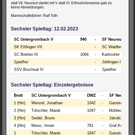
statt VII. Neureut startet mit V statt VI. Erfreulicherweise gab es
keine Abmeldungen.
Mannschaftsführer: Ralf Toth
Sechster Spieltag: 12.02.2023
SC Untergrombach V
940
-
SF Neureut V
SK Ettlingen VII
-
SC Waldbronn III
SC Bretten III
1066
-
Karlsruher SF VIII
Spielfrei
-
Jöhlingen III
SSV Bruchsal IV
-
Spielfrei
Sechster Spieltag: Einzelergebnisse
Brett
SC Untergrombach V
DWZ
-
SF Neureut V
1 (Hin)
Wenzel, Jonathan
1042
-
Ganske, Levo
2 (Hin)
Tritschler, Marek
1047
-
Mühleck,Luka
3 (Hin)
Seidel, Bruno
-
Jakobi,Hannes
4 (Hin)
Mesic, Imran
781
-
Graf,Kristina
1
Tritschler, Marek
1047
-
Ganske, Levo