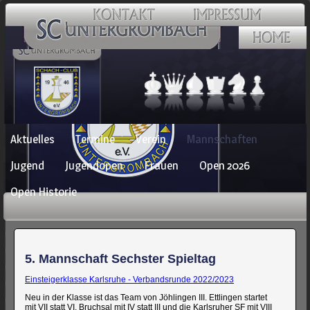
Navigation
Aktuelles
Termine
Verein
Mannschaften
überspringen
Jugend
Jugendopen
Frauen
Open 2026
Open Historie
5. Mannschaft Sechster Spieltag
Einsteigerklasse Karlsruhe - Verbandsrunde 2022/2023
Neu in der Klasse ist das Team von Jöhlingen III. Ettlingen startet
mit VII statt VI, Bruchsal mit IV statt III und die Karlsruher SF mit VIII