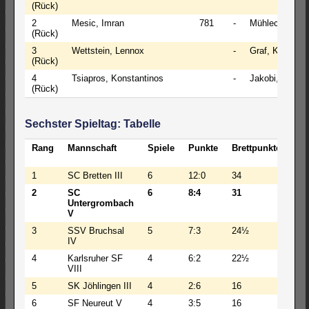
(Rück)
2
Mesic, Imran
781
-
Mühleck,Luka
(Rück)
3
Wettstein, Lennox
-
Graf, Kristina
(Rück)
4
Tsiapros, Konstantinos
-
Jakobi,Hannes
(Rück)
Sechster Spieltag: Tabelle
Rang
Mannschaft
Spiele
Punkte
Brettpunkte
BW
1
SC Bretten III
6
12:0
34
17
2
SC
6
8:4
31
13
Untergrombach
V
3
SSV Bruchsal
5
7:3
24½
11
IV
4
Karlsruher SF
4
6:2
22½
101
VIII
5
SK Jöhlingen III
4
2:6
16
62
6
SF Neureut V
4
3:5
16
64