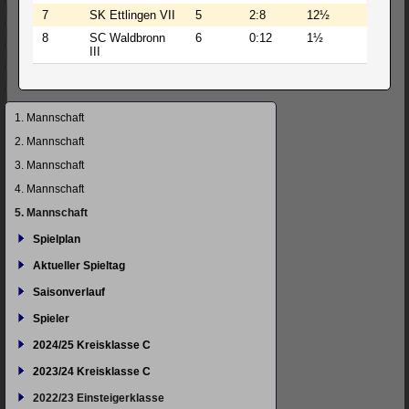
7
SK Ettlingen VII
5
2:8
12½
57
8
SC Waldbronn
6
0:12
1½
6½
III
Navigation
1. Mannschaft
überspringen
2. Mannschaft
3. Mannschaft
4. Mannschaft
5. Mannschaft
Spielplan
Aktueller Spieltag
Saisonverlauf
Spieler
2024/25 Kreisklasse C
2023/24 Kreisklasse C
2022/23 Einsteigerklasse