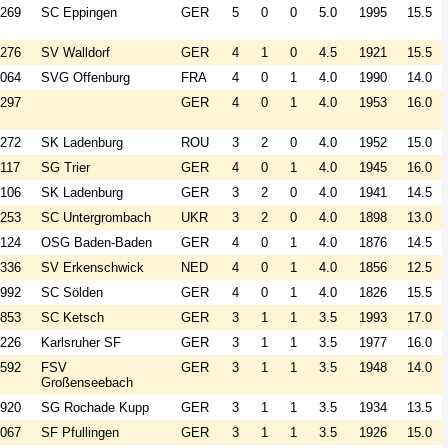
269
SC Eppingen
GER
5
0
0
5.0
1995
15.5
276
SV Walldorf
GER
4
1
0
4.5
1921
15.5
064
SVG Offenburg
FRA
4
0
1
4.0
1990
14.0
297
GER
4
0
1
4.0
1953
16.0
272
SK Ladenburg
ROU
3
2
0
4.0
1952
15.0
117
SG Trier
GER
4
0
1
4.0
1945
16.0
106
SK Ladenburg
GER
3
2
0
4.0
1941
14.5
253
SC Untergrombach
UKR
3
2
0
4.0
1898
13.0
124
OSG Baden-Baden
GER
4
0
1
4.0
1876
14.5
336
SV Erkenschwick
NED
4
0
1
4.0
1856
12.5
992
SC Sölden
GER
4
0
1
4.0
1826
15.5
853
SC Ketsch
GER
3
1
1
3.5
1993
17.0
226
Karlsruher SF
GER
3
1
1
3.5
1977
16.0
592
FSV
GER
3
1
1
3.5
1948
14.0
Großenseebach
920
SG Rochade Kupp
GER
3
1
1
3.5
1934
13.5
067
SF Pfullingen
GER
3
1
1
3.5
1926
15.0