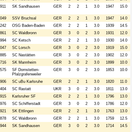
911
SK Sandhausen
GER
2
2
1
3.0
1947
15.0
049
SSV Bruchsal
GER
2
2
1
3.0
1947
14.0
242
OSG Baden-Baden
GER
2
2
1
3.0
1939
14.5
861
SC Waldbronn
GER
3
0
2
3.0
1931
12.0
994
SC Ketsch
GER
2
2
1
3.0
1930
14.0
047
SC Lorsch
GER
3
0
2
3.0
1919
15.0
885
SC Nastätten
GER
3
0
2
3.0
1902
12.0
716
SK Mannheim
GER
3
0
2
3.0
1899
10.0
575
SF Dornstetten-
GER
3
0
2
3.0
1853
10.0
Pfalzgrafenweiler
906
SC uBu Karlsruhe
GER
2
2
1
3.0
1820
11.0
404
SC Rastatt
UKR
3
0
2
3.0
1811
13.0
915
Karlsruher SF
GER
2
2
1
3.0
1796
13.0
976
SC Schifferstadt
GER
3
0
2
3.0
1786
12.0
921
SK Ettlingen
GER
2
2
1
3.0
1763
13.0
878
SC Waldbronn
GER
2
2
1
3.0
1759
12.5
944
SK Sandhausen
GER
3
0
2
3.0
1714
14.5