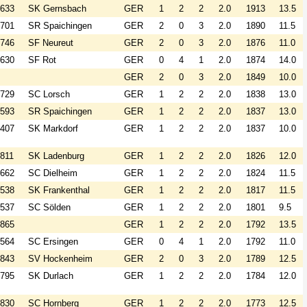
633
SK Gernsbach
GER
1
2
2
2.0
1913
13.5
701
SR Spaichingen
GER
2
0
3
2.0
1890
11.5
746
SF Neureut
GER
2
0
3
2.0
1876
11.0
630
SF Rot
GER
0
4
1
2.0
1874
14.0
GER
2
0
3
2.0
1849
10.0
729
SC Lorsch
GER
1
2
2
2.0
1838
13.0
593
SR Spaichingen
GER
1
2
2
2.0
1837
13.0
407
SK Markdorf
GER
1
2
2
2.0
1837
10.0
811
SK Ladenburg
GER
1
2
2
2.0
1826
12.0
662
SC Dielheim
GER
1
2
2
2.0
1824
11.5
538
SK Frankenthal
GER
1
2
2
2.0
1817
11.5
537
SC Sölden
GER
1
2
2
2.0
1801
9.5
865
GER
1
2
2
2.0
1792
13.5
564
SC Ersingen
GER
0
4
1
2.0
1792
11.0
843
SV Hockenheim
GER
2
0
3
2.0
1789
12.5
795
SK Durlach
GER
1
2
2
2.0
1784
12.0
830
SC Hornberg
GER
1
2
2
2.0
1773
12.5