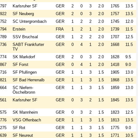
797
Karlsruher SF
GER
2
0
3
2.0
1765
13.5
922
SF Neuberg
GER
2
0
3
2.0
1757
13.5
752
SC Untergrombach
GER
1
2
2
2.0
1745
12.0
794
Erstein
FRA
1
2
1
2.0
1739
11.5
789
SSV Bruchsal
GER
1
2
2
2.0
1707
12.5
736
SABT Frankfurter
GER
0
4
1
2.0
1668
11.5
TV
774
SK Markdorf
GER
2
0
3
2.0
1628
9.5
867
SF Forst
GER
0
4
1
2.0
1418
9.0
716
SF Pfullingen
GER
1
1
3
1.5
1905
13.0
821
SF Bad Herrenalb
GER
1
1
3
1.5
1868
13.5
664
SC Niefern-
GER
1
1
3
1.5
1859
13.0
Öschelbronn
561
Karlsruher SF
GER
0
3
2
1.5
1845
13.5
575
SK Mannheim
GER
0
3
2
1.5
1823
12.5
776
VSG Offenbach
GER
1
1
3
1.5
1813
13.5
275
SF Rot
GER
1
1
3
1.5
1775
9.0
639
SF Neureut
GER
1
1
3
1.5
1771
10.5