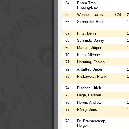
64
Pham-Tran,
1
Phuong-Bao
65
Wenner, Tobias
CM
2
66
Schneider, Birgit
1
67
Fritz, Denis
1
68
Schmidt, Danny
1
69
Martus, Jürgen
1
70
Klein, Michael
1
71
Hornung, Fabian
1
72
Antritter, Dieter
1
73
Prskawetz, Frank
1
74
Fischer, Ulrich
1
75
Dege, Carsten
1
76
Heron, Andrew
1
77
König, Jens
1
78
Dr. Bremenkamp,
1
Holger