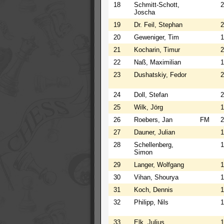
18
Schmitt-Schott,
2
Joscha
19
Dr. Feil, Stephan
2
20
Geweniger, Tim
1
21
Kocharin, Timur
2
22
Naß, Maximilian
1
23
Dushatskiy, Fedor
2
24
Doll, Stefan
2
25
Wilk, Jörg
1
26
Roebers, Jan
FM
2
27
Dauner, Julian
1
28
Schellenberg,
1
Simon
29
Langer, Wolfgang
1
30
Vihan, Shourya
1
31
Koch, Dennis
1
32
Philipp, Nils
1
33
Elk, Julius
1