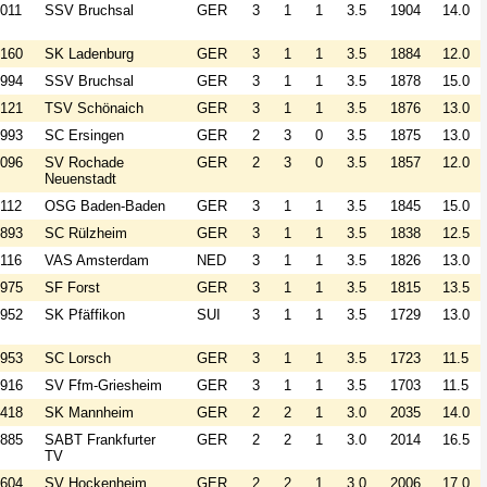
011
SSV Bruchsal
GER
3
1
1
3.5
1904
14.0
160
SK Ladenburg
GER
3
1
1
3.5
1884
12.0
994
SSV Bruchsal
GER
3
1
1
3.5
1878
15.0
121
TSV Schönaich
GER
3
1
1
3.5
1876
13.0
993
SC Ersingen
GER
2
3
0
3.5
1875
13.0
096
SV Rochade
GER
2
3
0
3.5
1857
12.0
Neuenstadt
112
OSG Baden-Baden
GER
3
1
1
3.5
1845
15.0
893
SC Rülzheim
GER
3
1
1
3.5
1838
12.5
116
VAS Amsterdam
NED
3
1
1
3.5
1826
13.0
975
SF Forst
GER
3
1
1
3.5
1815
13.5
952
SK Pfäffikon
SUI
3
1
1
3.5
1729
13.0
953
SC Lorsch
GER
3
1
1
3.5
1723
11.5
916
SV Ffm-Griesheim
GER
3
1
1
3.5
1703
11.5
418
SK Mannheim
GER
2
2
1
3.0
2035
14.0
885
SABT Frankfurter
GER
2
2
1
3.0
2014
16.5
TV
604
SV Hockenheim
GER
2
2
1
3.0
2006
17.0