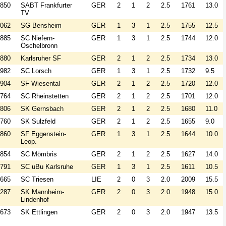
850
SABT Frankfurter
GER
2
1
2
2.5
1761
13.0
TV
062
SG Bensheim
GER
1
3
1
2.5
1755
12.5
885
SC Niefern-
GER
1
3
1
2.5
1744
12.0
Öschelbronn
880
Karlsruher SF
GER
2
1
2
2.5
1734
13.0
982
SC Lorsch
GER
1
3
1
2.5
1732
9.5
904
SF Wiesental
GER
2
1
2
2.5
1720
12.0
764
SC Rheinstetten
GER
2
1
2
2.5
1701
12.0
806
SK Gernsbach
GER
2
1
2
2.5
1680
11.0
760
SK Sulzfeld
GER
2
1
2
2.5
1655
9.0
860
SF Eggenstein-
GER
1
3
1
2.5
1644
10.0
Leop.
854
SC Mömbris
GER
2
1
2
2.5
1627
14.0
791
SC uBu Karlsruhe
GER
1
3
1
2.5
1611
10.5
665
SC Triesen
LIE
2
0
3
2.0
2009
15.5
287
SK Mannheim-
GER
2
0
3
2.0
1948
15.0
Lindenhof
673
SK Ettlingen
GER
2
0
3
2.0
1947
13.5