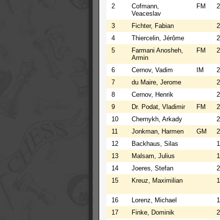
2
Cofmann,
FM
2
Veaceslav
3
Fichter, Fabian
2
4
Thiercelin, Jérôme
2
5
Farmani Anosheh,
FM
2
Armin
6
Cernov, Vadim
IM
2
7
du Maire, Jerome
2
8
Cernov, Henrik
2
9
Dr. Podat, Vladimir
FM
2
10
Chernykh, Arkady
2
11
Jonkman, Harmen
GM
2
12
Backhaus, Silas
1
13
Malsam, Julius
1
14
Joeres, Stefan
2
15
Kreuz, Maximilian
1
16
Lorenz, Michael
1
17
Finke, Dominik
2