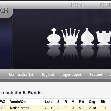
n
Mannschaften
Jugend
Jugendopen
Frauen
e nach der 5. Runde
TWZ
Verein/Ort
Land
S
R
V
Pkt
Geg
Bh
332
Karlsruher SF
GER
5
0
0
5.0
2018
16.0