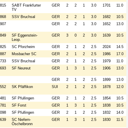
815
SABT Frankfurter
GER
2
2
1
3.0
1701
11.0
TV
868
SSV Bruchsal
GER
2
2
1
3.0
1682
10.5
907
GER
2
2
1
3.0
1652
13.0
849
SF Eggenstein-
GER
3
0
2
3.0
1639
10.5
Leop.
825
SC Pforzheim
GER
2
1
2
2.5
2024
14.5
887
Mosbacher SC
GER
2
1
2
2.5
1986
17.0
733
SSV Bruchsal
GER
2
1
2
2.5
1979
11.0
693
SF Neureut
GER
1
3
1
2.5
1906
13.0
GER
2
1
2
2.5
1899
13.0
552
SK Pfäffikon
SUI
2
1
2
2.5
1878
12.0
481
SF Pfullingen
GER
2
1
2
2.5
1854
10.5
781
SF Forst
GER
1
3
1
2.5
1838
10.5
098
SF Pfullingen
GER
2
1
2
2.5
1832
14.0
639
SC Niefern-
GER
1
3
1
2.5
1830
11.5
Öschelbronn