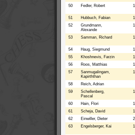
50
Fedler, Robert
1
51
Hubbuch, Fabian
1
52
Grundmann,
1
Alexande
53
Samman, Richard
1
54
Haug, Siegmund
1
55
Khoshnevis, Farzin
1
56
Roos, Matthias
1
57
Sanmugalingam,
1
Kapirththan
58
Reich, Adrian
59
Schellenberg,
1
Pascal
60
Hain, Flori
1
61
Scheja, David
1
62
Einwiller, Dieter
2
63
Engelsberger, Kai
1