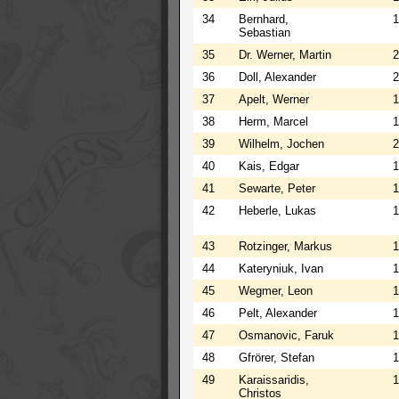
34
Bernhard,
1
Sebastian
35
Dr. Werner, Martin
2
36
Doll, Alexander
2
37
Apelt, Werner
1
38
Herm, Marcel
1
39
Wilhelm, Jochen
2
40
Kais, Edgar
1
41
Sewarte, Peter
1
42
Heberle, Lukas
1
43
Rotzinger, Markus
1
44
Kateryniuk, Ivan
1
45
Wegmer, Leon
1
46
Pelt, Alexander
1
47
Osmanovic, Faruk
1
48
Gfrörer, Stefan
1
49
Karaissaridis,
1
Christos