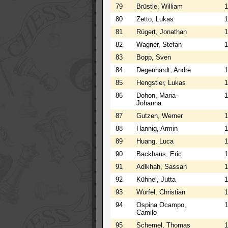
79
Brüstle, William
1
80
Zetto, Lukas
1
81
Rügert, Jonathan
1
82
Wagner, Stefan
1
83
Bopp, Sven
84
Degenhardt, Andre
1
85
Hengstler, Lukas
1
86
Dohon, Maria-
1
Johanna
87
Gutzen, Werner
1
88
Hannig, Armin
1
89
Huang, Luca
1
90
Backhaus, Eric
1
91
Adlkhah, Sassan
1
92
Kühnel, Jutta
1
93
Würfel, Christian
1
94
Ospina Ocampo,
1
Camilo
95
Schemel, Thomas
1