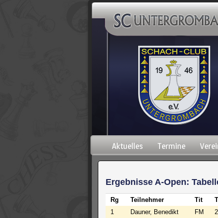
Navigation
Aktuelles
Termine
Verei
überspringen
Ergebnisse A-Open: Tabell
Rg
Teilnehmer
Tit
1
Dauner, Benedikt
FM
2