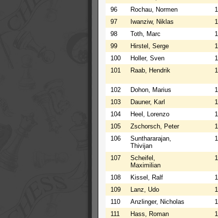
96
Rochau, Normen
1
97
Iwanziw, Niklas
1
98
Toth, Marc
1
99
Hirstel, Serge
1
100
Holler, Sven
1
101
Raab, Hendrik
1
102
Dohon, Marius
1
103
Dauner, Karl
1
104
Heel, Lorenzo
1
105
Zschorsch, Peter
1
106
Sunthararajan,
1
Thivijan
107
Scheifel,
1
Maximilian
108
Kissel, Ralf
1
109
Lanz, Udo
1
110
Anzlinger, Nicholas
1
111
Hass, Roman
1