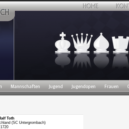
n
Mannschaften
Jugend
Jugendopen
Frauen
alf Toth
chland (SC Untergrombach)
1720