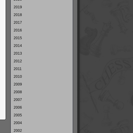
2019
2018
2017
2016
2015
2014
2013
2012
2011
2010
2009
2008
2007
2006
2005
2004
2002