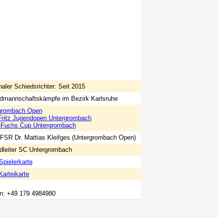
aler Schiedsrichter: Seit 2015
dmannschaftskämpfe im Bezirk Karlsruhe
grombach Open
Fritz Jugendopen Untergrombach
-Fuchs Cup Untergrombach
 FSR Dr. Mattias Kleifges (Untergrombach Open)
dleiter SC Untergrombach
pielerkarte
arteikarte
l
on: +49 179 4984980