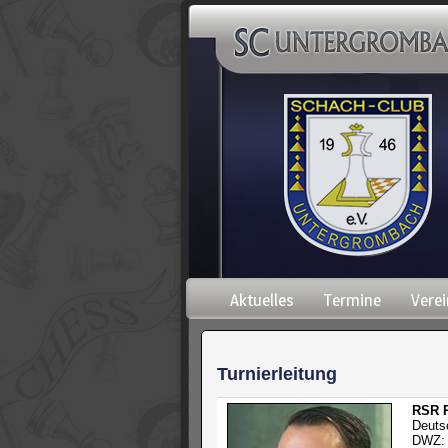
Navigation
Aktuelles
Termine
Verei
überspringen
Turnierleitung
RSR R
Deuts
DWZ: 