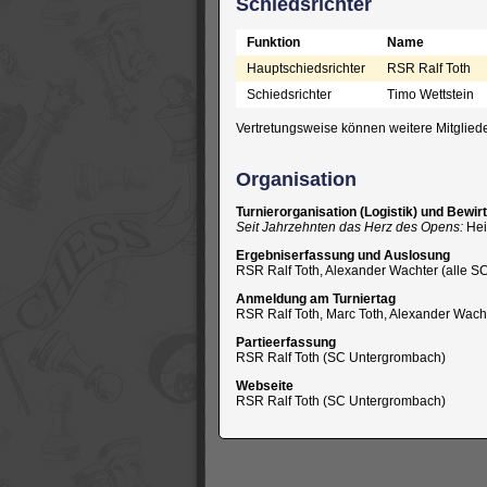
Schiedsrichter
Funktion
Name
Hauptschiedsrichter
RSR Ralf Toth
Schiedsrichter
Timo Wettstein
Vertretungsweise können weitere Mitgliede
Organisation
Turnierorganisation (Logistik) und Bewir
Seit Jahrzehnten das Herz des Opens:
Hei
Ergebniserfassung und Auslosung
RSR Ralf Toth, Alexander Wachter (alle 
Anmeldung am Turniertag
RSR Ralf Toth, Marc Toth, Alexander Wach
Partieerfassung
RSR Ralf Toth (SC Untergrombach)
Webseite
RSR Ralf Toth (SC Untergrombach)