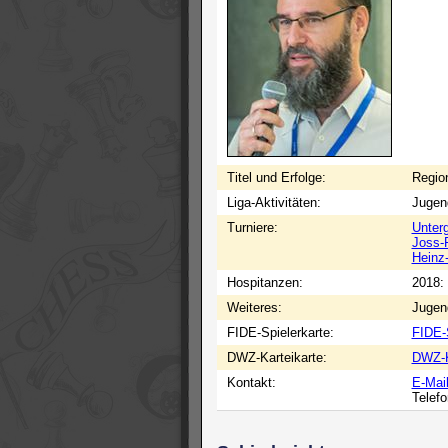
Titel und Erfolge:
Region
Liga-Aktivitäten:
Jugen
Turniere:
Unter
Joss-
Heinz
Hospitanzen:
2018:
Weiteres:
Jugen
FIDE-Spielerkarte:
FIDE-S
DWZ-Karteikarte:
DWZ-K
Kontakt:
E-Mai
Telef