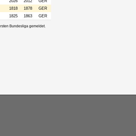
2026
2012
GER
1818
1878
GER
1825
1863
GER
 ersten Bundesliga gemeldet.