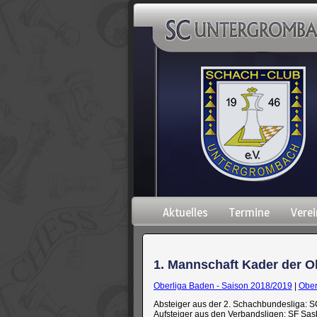
Navigation
Aktuelles
Termine
Verei
überspringen
1. Mannschaft Kader der Ob
Oberliga Baden - Saison 2018/2019
|
Ober
Absteiger aus der 2. Schachbundesliga: 
Aufsteiger aus den Verbandsligen: SF Sas