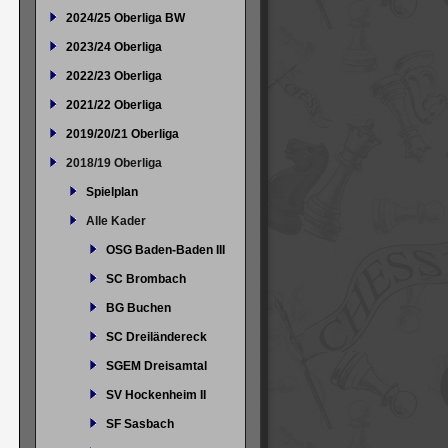
2024/25 Oberliga BW
2023/24 Oberliga
2022/23 Oberliga
2021/22 Oberliga
2019/20/21 Oberliga
2018/19 Oberliga
Spielplan
Alle Kader
OSG Baden-Baden III
SC Brombach
BG Buchen
SC Dreiländereck
SGEM Dreisamtal
SV Hockenheim II
SF Sasbach