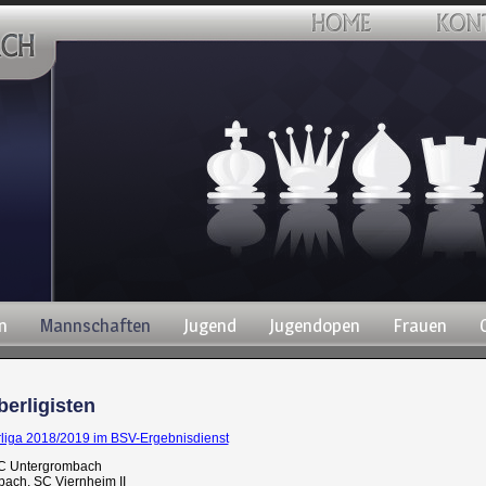
n
Mannschaften
Jugend
Jugendopen
Frauen
erligisten
liga 2018/2019 im BSV-Ergebnisdienst
SC Untergrombach
bach, SC Viernheim II