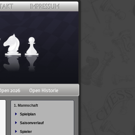
Open 2026
Open Historie
Navigation
1. Mannschaft
überspringen
Spielplan
Saisonverlauf
Spieler