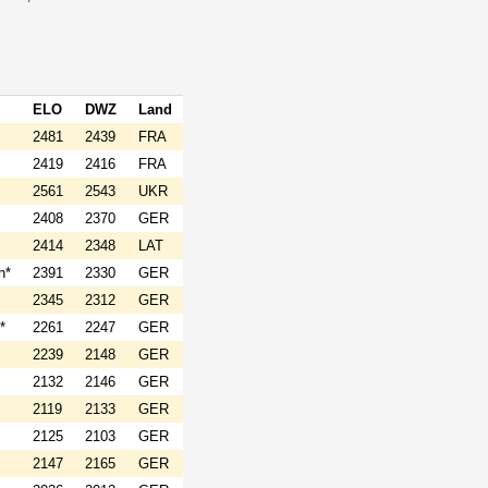
ELO
DWZ
Land
2481
2439
FRA
2419
2416
FRA
2561
2543
UKR
2408
2370
GER
2414
2348
LAT
n*
2391
2330
GER
2345
2312
GER
*
2261
2247
GER
2239
2148
GER
2132
2146
GER
2119
2133
GER
2125
2103
GER
2147
2165
GER