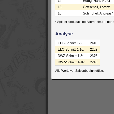
14
Röttig, Hans-Peter
15
Gottschall, Lorenz
16
Schmohel, Andreas*
* Spieler sind auch bei Viernheim I in der
Analyse
ELO-Schnitt 1-8:
2410
ELO-Schnitt 1-16:
2232
DWZ-Schnitt 1-8:
2376
DWZ-Schnitt 1-16:
2216
Alle Werte vor Saisonbeginn gültig.