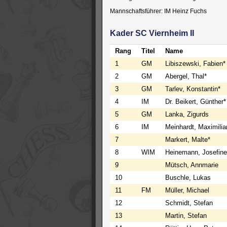
Mannschaftsführer: IM Heinz Fuchs
Kader SC Viernheim II
Rang
Titel
Name
1
GM
Libiszewski, Fabien*
2
GM
Abergel, Thal*
3
GM
Tarlev, Konstantin*
4
IM
Dr. Beikert, Günther*
5
GM
Lanka, Zigurds
6
IM
Meinhardt, Maximilia
7
Markert, Malte*
8
WIM
Heinemann, Josefine
9
Mütsch, Annmarie
10
Buschle, Lukas
11
FM
Müller, Michael
12
Schmidt, Stefan
13
Martin, Stefan