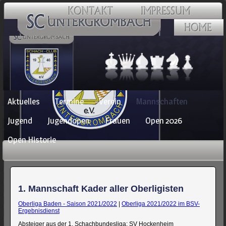
Navigation
Aktuelles
Termine
Verein
Mannschaften
überspringen
Jugend
Jugendopen
Frauen
Open 2026
Open Historie
1. Mannschaft Kader aller Oberligisten
Oberliga Baden - Saison 2021/2022
|
Oberliga 2021/2022 im BSV-
Ergebnisdienst
Absteiger aus der 1. Schachbundesliga: SV Hockenheim