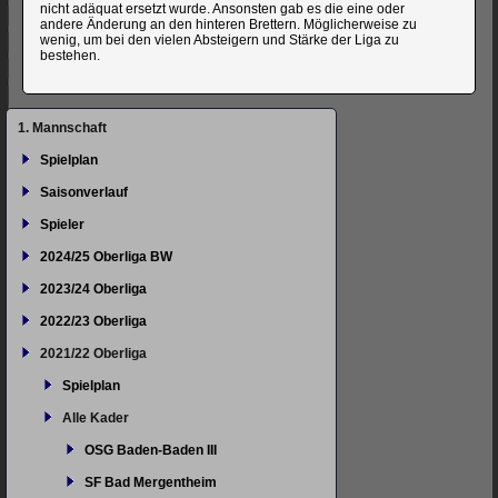
nicht adäquat ersetzt wurde. Ansonsten gab es die eine oder
andere Änderung an den hinteren Brettern. Möglicherweise zu
wenig, um bei den vielen Absteigern und Stärke der Liga zu
bestehen.
Navigation
1. Mannschaft
überspringen
Spielplan
Saisonverlauf
Spieler
2024/25 Oberliga BW
2023/24 Oberliga
2022/23 Oberliga
2021/22 Oberliga
Spielplan
Alle Kader
OSG Baden-Baden III
SF Bad Mergentheim