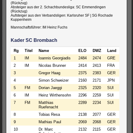
(Rückzug)
Absteiger aus der 2. Schachbundesliga: SC Emmendingen
(Rückzug)
Aufsteiger aus den Verbandsligen: Karlsruher SF | SG Rochade
Kuppenheim
Mannschaftsführer: IM Heinz Fuchs
Kader SC Brombach
Rg
Titel
Name
ELO
DWZ
Land
1
IM
Ioannis Georgiadis
2484
2474
GRE
2
IM
Nicolas Brunner
2414
2413
FRA
3
Gregor Haag
2375
2383
GER
4
Simon Schweizer
2160
2171
JPN
5
FM
Dorian Jaeggi
2325
2320
SUI
6
IM
Heinz Wirthensohn
2296
2259
SUI
7
FM
Matthias
2289
2234
SUI
Ruefenacht
8
Tobias Resa
2138
2077
GER
9
Mathias Paul
2069
2068
GER
10
Dr. Marc
2132
2115
GER