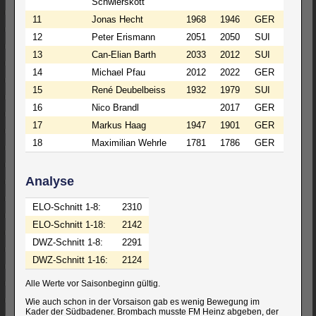
Schwierskott
11
Jonas Hecht
1968
1946
GER
12
Peter Erismann
2051
2050
SUI
13
Can-Elian Barth
2033
2012
SUI
14
Michael Pfau
2012
2022
GER
15
René Deubelbeiss
1932
1979
SUI
16
Nico Brandl
2017
GER
17
Markus Haag
1947
1901
GER
18
Maximilian Wehrle
1781
1786
GER
Analyse
ELO-Schnitt 1-8:
2310
ELO-Schnitt 1-18:
2142
DWZ-Schnitt 1-8:
2291
DWZ-Schnitt 1-16:
2124
Alle Werte vor Saisonbeginn gültig.
Wie auch schon in der Vorsaison gab es wenig Bewegung im
Kader der Südbadener. Brombach musste FM Heinz abgeben, der