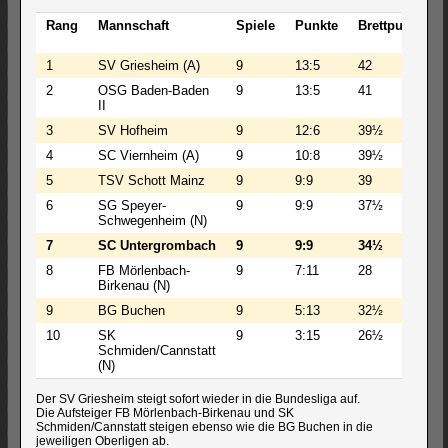
Rang
Mannschaft
Spiele
Punkte
Brettpunkte
1
SV Griesheim (A)
9
13:5
42
2
OSG Baden-Baden
9
13:5
41
II
3
SV Hofheim
9
12:6
39½
4
SC Viernheim (A)
9
10:8
39½
5
TSV Schott Mainz
9
9:9
39
6
SG Speyer-
9
9:9
37½
Schwegenheim (N)
7
SC Untergrombach
9
9:9
34½
8
FB Mörlenbach-
9
7:11
28
Birkenau (N)
9
BG Buchen
9
5:13
32½
10
SK
9
3:15
26½
Schmiden/Cannstatt
(N)
Der SV Griesheim steigt sofort wieder in die Bundesliga auf.
Die Aufsteiger FB Mörlenbach-Birkenau und SK
Schmiden/Cannstatt steigen ebenso wie die BG Buchen in die
jeweiligen Oberligen ab.