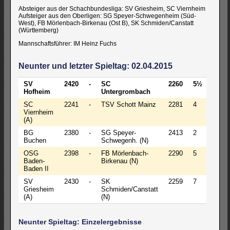
Absteiger aus der Schachbundesliga: SV Griesheim, SC Viernheim
Aufsteiger aus den Oberligen: SG Speyer-Schwegenheim (Süd-
West), FB Mörlenbach-Birkenau (Ost B), SK Schmiden/Canstatt
(Württemberg)
Mannschaftsführer: IM Heinz Fuchs
Neunter und letzter Spieltag: 02.04.2015
SV
2420
-
SC
2260
5½
5½
Hofheim
Untergrombach
SC
2241
-
TSV Schott Mainz
2281
4
4
Viernheim
(A)
BG
2380
-
SG Speyer-
2413
2
2
Buchen
Schwegenh. (N)
OSG
2398
-
FB Mörlenbach-
2290
5
5
Baden-
Birkenau (N)
Baden II
SV
2430
-
SK
2259
7
7
Griesheim
Schmiden/Canstatt
(A)
(N)
Neunter Spieltag: Einzelergebnisse