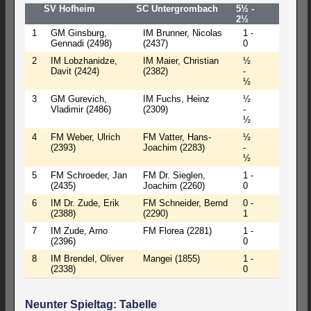
SV Hofheim
SC Untergrombach
5½ -
2½
1
GM Ginsburg,
IM Brunner, Nicolas
1 -
Gennadi (2498)
(2437)
0
2
IM Lobzhanidze,
IM Maier, Christian
½
Davit (2424)
(2382)
-
½
3
GM Gurevich,
IM Fuchs, Heinz
½
Vladimir (2486)
(2309)
-
½
4
FM Weber, Ulrich
FM Vatter, Hans-
½
(2393)
Joachim (2283)
-
½
5
FM Schroeder, Jan
FM Dr. Sieglen,
1 -
(2435)
Joachim (2260)
0
6
IM Dr. Zude, Erik
FM Schneider, Bernd
0 -
(2388)
(2290)
1
7
IM Zude, Arno
FM Florea (2281)
1 -
(2396)
0
8
IM Brendel, Oliver
Mangei (1855)
1 -
(2338)
0
Neunter Spieltag: Tabelle