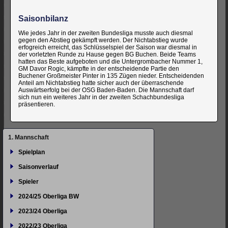
Saisonbilanz
Wie jedes Jahr in der zweiten Bundesliga musste auch diesmal
gegen den Abstieg gekämpft werden. Der Nichtabstieg wurde
erfogreich erreicht, das Schlüsselspiel der Saison war diesmal in
der vorletzten Runde zu Hause gegen BG Buchen. Beide Teams
hatten das Beste aufgeboten und die Untergrombacher Nummer 1,
GM Davor Rogic, kämpfte in der entscheidende Partie den
Buchener Großmeister Pinter in 135 Zügen nieder. Entscheidenden
Anteil am Nichtabstieg hatte sicher auch der überraschende
Auswärtserfolg bei der OSG Baden-Baden. Die Mannschaft darf
sich nun ein weiteres Jahr in der zweiten Schachbundesliga
präsentieren.
Navigation
1. Mannschaft
überspringen
Spielplan
Saisonverlauf
Spieler
2024/25 Oberliga BW
2023/24 Oberliga
2022/23 Oberliga