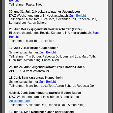
Bericht.
Teilnehmer: Pascal Nied.
30. und 31. Juli: 2. Neckarsteinacher Jugendopen
DWZ-Wochenendturnier in Neckarsteinach.
Zum
Bericht.
Teilnehmer: Marc Toth, Luca Toth, Alexander Doll, Rebecca Doll,
Lennard Los, Aaron Scherer.
23. Juli: Bezirksjugendblitzmeisterschaften (Einzel)
Blitzschachturnier des Bezirks Karlsruhe in
Untergrombach
.
Zum
Bericht.
Teilnehmer: Marc Toth, Luca Toth.
10. Juli: 7. Karlsruher Jugendopen
Schnellschachturnier.
Zum Bericht
.
Teilnehmer: Tim Burger, Rebecca Doll, Lennard Los, Marc Toth,
Luca Toth, Simon Kling, Pascal Nied.
25. bis 26. Juni: Jugendquartalsturnier Baden-Baden
ABGESAGT vom Veranstalter.
11. Juni: Sparkassencup Kuppenheim
Schnellschachturnier.
Zum Bericht
.
Teilnehmer: Marc Toth, Luca Toth, Aaron Scherer, Rebecca Doll.
4. bis 5. Juni: Jugendquartalsturnier Baden-Baden
DWZ-Wochenendturnier im schönen Baden-Baden.
Ausschreibung
.
Teilnehmer: Alexander Doll, Rebecca Doll, Simon Kling.
13. bis 16. Mai: Reutlinger Open oder Sulzfeld