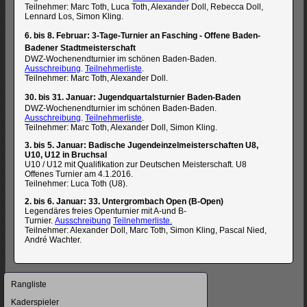
Teilnehmer: Marc Toth, Luca Toth, Alexander Doll, Rebecca Doll,
Lennard Los, Simon Kling.
6. bis 8. Februar: 3-Tage-Turnier an Fasching - Offene Baden-
Badener Stadtmeisterschaft
DWZ-Wochenendturnier im schönen Baden-Baden.
Ausschreibung
.
Teilnehmerliste
.
Teilnehmer: Marc Toth, Alexander Doll.
30. bis 31. Januar: Jugendquartalsturnier Baden-Baden
DWZ-Wochenendturnier im schönen Baden-Baden.
Ausschreibung
.
Teilnehmerliste
.
Teilnehmer: Marc Toth, Alexander Doll, Simon Kling.
3. bis 5. Januar: Badische Jugendeinzelmeisterschaften U8,
U10, U12 in Bruchsal
U10 / U12 mit Qualifikation zur Deutschen Meisterschaft. U8
Offenes Turnier am 4.1.2016.
Teilnehmer: Luca Toth (U8).
2. bis 6. Januar: 33. Untergrombach Open (B-Open)
Legendäres freies Openturnier mit A-und B-
Turnier.
Ausschreibung
Teilnehmerliste.
Teilnehmer: Alexander Doll, Marc Toth, Simon Kling, Pascal Nied,
André Wachter.
Navigation
Rangliste
überspringen
Kaderspieler