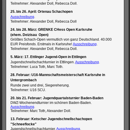
Teilnehmer: Alexander Doll, Rebecca Doll.
25. bis 26. April: Ortenau Schachopen
Ausschreibung
.
Teilnehmer: Alexander Doll, Rebecca Doll
24. bis 28. März: GRENKE CHess Open Karlsruhe
(ehem. Deizisau Open)
Größtes Schach-Open vermutlich von ganz Deutschland. 40.000
EUR Preisfonds. Erstmals in Karlsruhe!
Ausschreibung
.
Teilnehmer: Alexander Doll, Rebecca Doll.
5. März: 17. Ettlinger Jugend-Open in Ettlingen
Jugendschnellschachturnier in Ettlingen.
Ausschreibung
.
Teilnehmer: Luca Toth, Marc Toth.
28. Februar: U16-Mannschaftsmeisterschaft Karlsruhe in
Untergrombach
Runde zwei und drei, Siegereherung.
Teilnehmer: U16 SCU.
20. bis 21. Februar: Jugendquartalsturnier Baden-Baden
DWZ-Wochenendturnier im schönen Baden-Baden.
Ausschreibung
.
Teilnehmer: Marc Toth, Alexander Doll.
13. Februar: Ketscher Jugendschnellschachopen
"Schneeflocke"
Jugendschnellschachturnier.
Ausschreibung
.