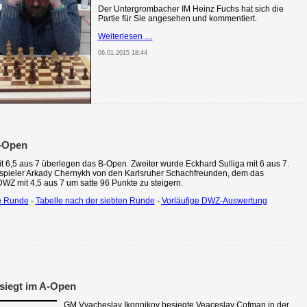
Der Untergrombacher IM Heinz Fuchs hat sich die
Partie für Sie angesehen und kommentiert.
Open:
Weiterlesen …
IM
06.01.2015 18:44
Heinz
Fuchs
kommentiert
B-Open
t 6,5 aus 7 überlegen das B-Open. Zweiter wurde Eckhard Sulliga mit 6 aus 7.
pieler Arkady Chernykh von den Karlsruher Schachfreunden, dem das
WZ mit 4,5 aus 7 um satte 96 Punkte zu steigern.
e Runde
-
Tabelle nach der siebten Runde
-
Vorläufige DWZ-Auswertung
siegt im A-Open
GM Vyacheslav Ikonnikov besiegte Veaceslav Cofman in der