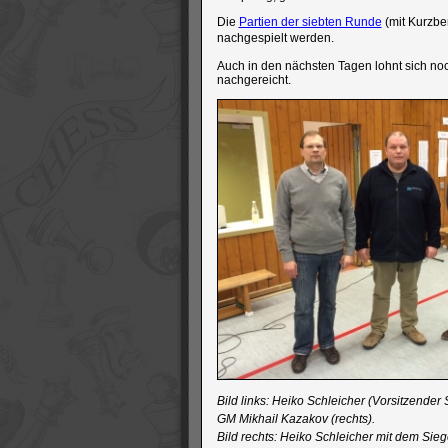
Die
Partien der siebten Runde
(mit Kurzbe
nachgespielt werden.
Auch in den nächsten Tagen lohnt sich no
nachgereicht.
Bild links: Heiko Schleicher (Vorsitzende
GM Mikhail Kazakov (rechts).
Bild rechts: Heiko Schleicher mit dem Sieg