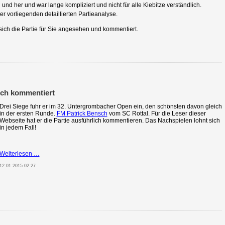
und her und war lange kompliziert und nicht für alle Kiebitze verständlich.
er vorliegenden detaillierten Partieanalyse.
ich die Partie für Sie angesehen und kommentiert.
sch kommentiert
Drei Siege fuhr er im 32. Untergrombacher Open ein, den schönsten davon gleich
in der ersten Runde.
FM Patrick Bensch
vom SC Rottal. Für die Leser dieser
Webseite hat er die Partie ausführlich kommentieren. Das Nachspielen lohnt sich
in jedem Fall!
Open-
Weiterlesen …
Nachlese:
12.01.2015 02:27
FM
Patrick
Bensch
kommentiert