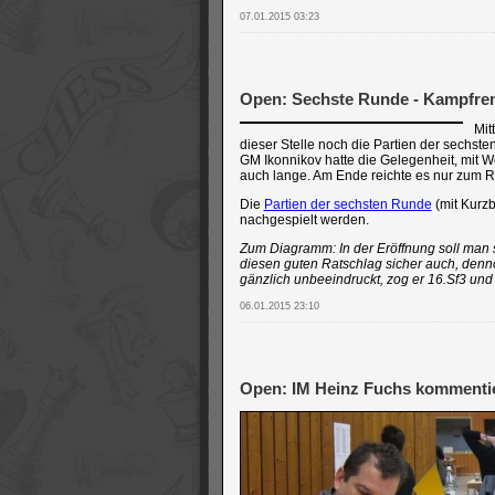
07.01.2015 03:23
Open: Sechste Runde - Kampfrem
Mit
dieser Stelle noch die Partien der sechst
GM Ikonnikov hatte die Gelegenheit, mit 
auch lange. Am Ende reichte es nur zum R
Die
Partien der sechsten Runde
(mit Kurzb
nachgespielt werden.
Zum Diagramm: In der Eröffnung soll man s
diesen guten Ratschlag sicher auch,
denno
gänzlich unbeeindruckt, zog er 16.Sf3 und 
06.01.2015 23:10
Open: IM Heinz Fuchs kommenti