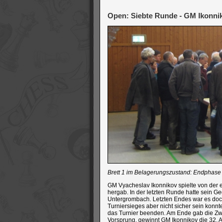
Open: Siebte Runde - GM Ikonnik
Brett 1 im Belagerungszustand: Endphase 
GM Vyacheslav Ikonnikov spielte von der er
hergab. In der letzten Runde hatte sein G
Untergrombach. Letzten Endes war es doch 
Turniersieges aber nicht sicher sein konn
das Turnier beenden. Am Ende gab die Zw
Vorsprung, gewinnt GM Ikonnikov die 32.