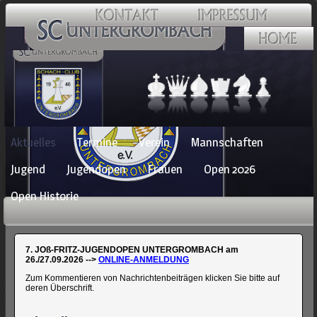
Navigation
Aktuelles
Termine
Verein
Mannschaften
überspringen
Jugend
Jugendopen
Frauen
Open 2026
Open Historie
7. JOß-FRITZ-JUGENDOPEN UNTERGROMBACH am
26./27.09.2026 -->
ONLINE-ANMELDUNG
Zum Kommentieren von Nachrichtenbeiträgen klicken Sie bitte auf
deren Überschrift.