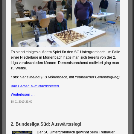
Es stand einiges auf dem Spiel für den SC Untergrombach. Im Falle
einer Niederlage in Mörlenbach hätte man sich bereits von der 2.
Liga verabschieden können. Dementsprechend motiviert ging man
zu Werke.
Foto: Hans Meindl (FB Mörlenbach, mit freundlicher Genehmigung)
Alle Partien zum Nachspielen.
2.
Weiterlesen …
Bundesliga
18.01.2015 23:09
Süd:
SC
Untergrombach
überzeugt
in
2. Bundesliga Süd: Auswärtssieg!
Mörlenbach
Der SC Untergrombach gewinnt beim Freibauer