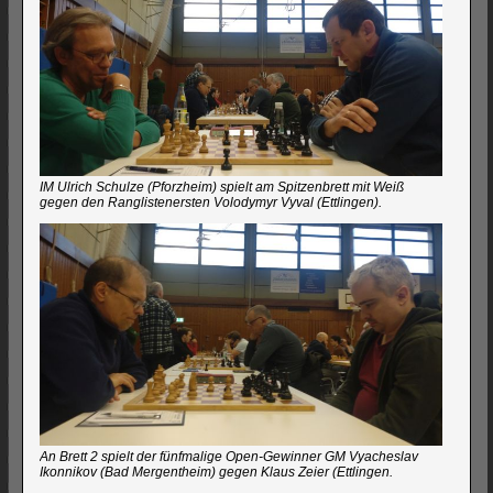
IM Ulrich Schulze (Pforzheim) spielt am Spitzenbrett mit Weiß
gegen den Ranglistenersten Volodymyr Vyval (Ettlingen).
An Brett 2 spielt der fünfmalige Open-Gewinner GM Vyacheslav
Ikonnikov (Bad Mergentheim) gegen Klaus Zeier (Ettlingen.