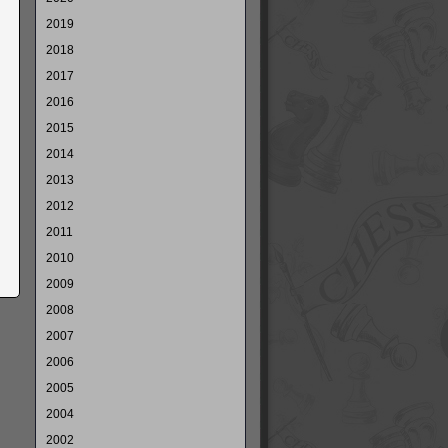
2019
2018
2017
2016
2015
2014
2013
2012
2011
2010
2009
2008
2007
2006
2005
2004
2002