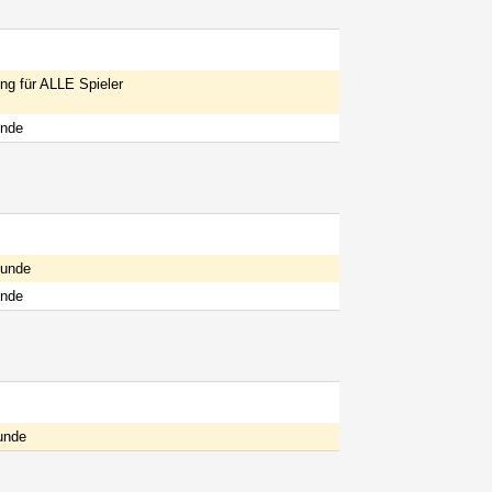
g für ALLE Spieler
unde
Runde
unde
unde