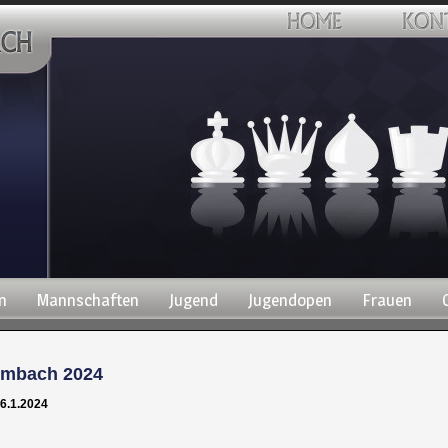
n
Mannschaften
Jugend
Jugendopen
Frauen
ombach 2024
 6.1.2024