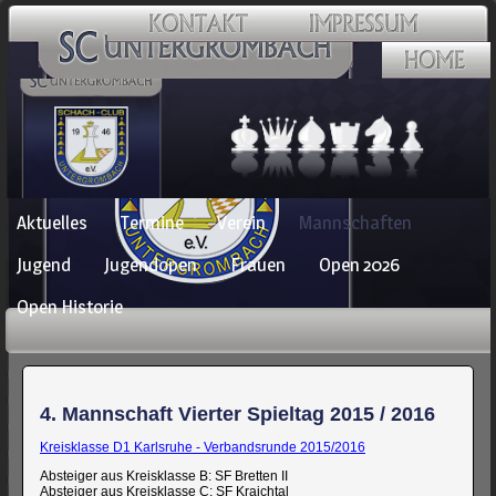
Navigation
Aktuelles
Termine
Verein
Mannschaften
überspringen
Jugend
Jugendopen
Frauen
Open 2026
Open Historie
4. Mannschaft Vierter Spieltag 2015 / 2016
Kreisklasse D1 Karlsruhe - Verbandsrunde 2015/2016
Absteiger aus Kreisklasse B: SF Bretten II
Absteiger aus Kreisklasse C: SF Kraichtal