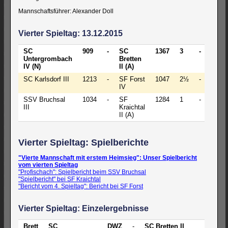
Mannschaftsführer: Alexander Doll
Vierter Spieltag: 13.12.2015
SC
909
-
SC
1367
3
-
1
Untergrombach
Bretten
IV (N)
II (A)
SC Karlsdorf III
1213
-
SF Forst
1047
2½
-
1½
IV
SSV Bruchsal
1034
-
SF
1284
1
-
3
III
Kraichtal
II (A)
Vierter Spieltag: Spielberichte
"Vierte Mannschaft mit erstem Heimsieg": Unser Spielbericht
vom vierten Spieltag
"Profischach": Spielbericht beim SSV Bruchsal
"Spielbericht" bei SF Kraichtal
"Bericht vom 4. Spieltag": Bericht bei SF Forst
Vierter Spieltag: Einzelergebnisse
Brett
SC
DWZ
-
SC Bretten II
DWZ