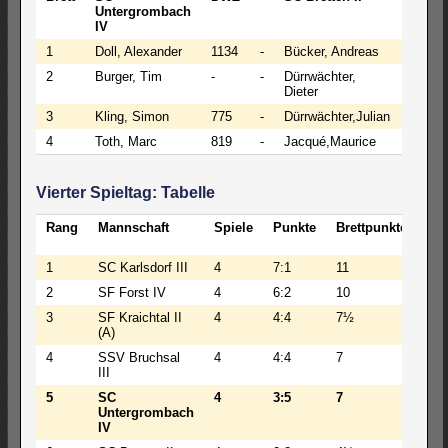
Untergrombach
IV
1
Doll, Alexander
1134
-
Bücker, Andreas
1367
2
Burger, Tim
-
-
Dürrwächter,
-
Dieter
3
Kling, Simon
775
-
Dürrwächter,Julian
-
4
Toth, Marc
819
-
Jacqué,Maurice
-
Vierter Spieltag: Tabelle
Rang
Mannschaft
Spiele
Punkte
Brettpunkte
BW
1
SC Karlsdorf III
4
7:1
11
26
2
SF Forst IV
4
6:2
10
24
3
SF Kraichtal II
4
4:4
7½
19
(A)
4
SSV Bruchsal
4
4:4
7
21
III
5
SC
4
3:5
7
17
Untergrombach
IV