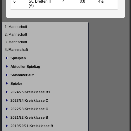
6
SC Bretten II
4
0:8
4½
11
(A)
Navigation
1. Mannschaft
überspringen
2. Mannschaft
3. Mannschaft
4. Mannschaft
Spielplan
Aktueller Spieltag
Saisonverlauf
Spieler
2024/25 Kreisklasse B1
2023/24 Kreisklasse C
2022/23 Kreisklasse C
2021/22 Kreisklasse B
2019/20/21 Kreisklasse B