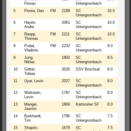
Florian
Untergrombach
5
Florea, Dan
FM
2189
SC
10.0
129.5
Untergrombach
6
Hayen,
2061
SC
10.0
128.0
Andre
Untergrombach
7
Raupp,
FM
2211
SC
10.0
120.5
Thomas
Untergrombach
8
Podat,
FM
2232
SC
9.0
129.0
Vladimir,
Untergrombach
9
Jung,
1802
SC
8.5
119.5
Niklas
Untergrombach
10
Göttel,
2026
SSV Bruchsal
8.0
116.5
Tobias
11
Uyar, Levin
2027
SC
8.0
111.0
Untergrombach
12
Wettstein,
1787
SC
8.0
99.0
Levin
Untergrombach
13
Mangei,
1869
Karlsruher SF
8.0
98.0
Jasmin
14
Burkhardt,
1796
SC
7.5
117.0
Tim
Untergrombach
15
Shapiro,
1679
SC
7.5
106.0