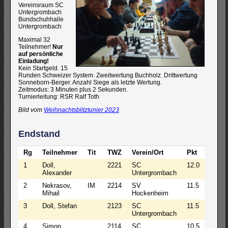
Vereinsraum SC
Untergrombach
Bundschuhhalle
Untergrombach
Maximal 32
Teilnehmer!
Nur
auf persönliche
Einladung!
Kein Startgeld. 15
Runden Schweizer System. Zweitwertung Buchholz. Drittwertung
Sonneborn-Berger. Anzahl Siege als letzte Wertung.
Zeitmodus: 3 Minuten plus 2 Sekunden.
Turnierleitung: RSR Ralf Toth
Bild vom
Weihnachtsblitztunier 2023
Endstand
Rg
Teilnehmer
Tit
TWZ
Verein/Ort
Pkt
Bh
1
Doll,
2221
SC
12.0
129.5
Alexander
Untergrombach
2
Nekrasov,
IM
2214
SV
11.5
130.0
Mihail
Hockenheim
3
Doll, Stefan
2123
SC
11.5
127.0
Untergrombach
4
Simon,
2114
SC
10.5
123.5