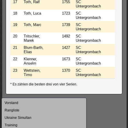
17
Toth, Ralf
1755
SC
Untergrombach
18
Toth, Luca
1723
SC
Untergrombach
19
Toth, Marc
1739
SC
Untergrombach
20
Tritschler,
1492
SC
Marek
Untergrombach
21
Blum-Barth,
1427
SC
Elias
Untergrombach
22
Klenner,
1673
SC
Anselm
Untergrombach
23
Wettstein,
1370
SC
Timo
Untergrombach
* Es zählen die besten drei von vier Serien.
Navigation
Vorstand
überspringen
Rangliste
Ukraine Simultan
Training