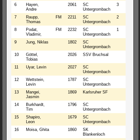
6
Hayen,
2061
SC
3
Andre
Untergrombach
7
Raupp,
FM
2211
SC
2
Thomas
Untergrombach
8
Podat,
FM
2232
SC
1
Vladimir,
Untergrombach
9
Jung, Niklas
1802
SC
Untergrombach
10
Göttel,
2026
SSV Bruchsal
Tobias
11
Uyar, Levin
2027
SC
Untergrombach
12
Wettstein,
1787
SC
Levin
Untergrombach
13
Mangei,
1869
Karlsruher SF
Jasmin
14
Burkhardt,
1796
SC
Tim
Untergrombach
15
Shapiro,
1679
SC
Leon
Untergrombach
16
Moisa, Ghita
1860
SK
Blankenloch