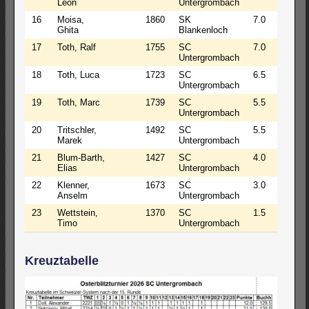
Leon
Untergrombach
16
Moisa,
1860
SK
7.0
121.5
Ghita
Blankenloch
17
Toth, Ralf
1755
SC
7.0
96.5
Untergrombach
18
Toth, Luca
1723
SC
6.5
105.0
Untergrombach
19
Toth, Marc
1739
SC
5.5
102.0
Untergrombach
20
Tritschler,
1492
SC
5.5
98.5
Marek
Untergrombach
21
Blum-Barth,
1427
SC
4.0
95.0
Elias
Untergrombach
22
Klenner,
1673
SC
3.0
96.5
Anselm
Untergrombach
23
Wettstein,
1370
SC
1.5
97.5
Timo
Untergrombach
Kreuztabelle