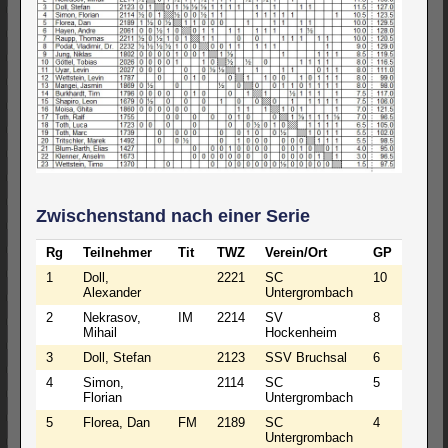
Zwischenstand nach einer Serie
Rg
Teilnehmer
Tit
TWZ
Verein/Ort
GP
1
Doll,
2221
SC
10
Alexander
Untergrombach
2
Nekrasov,
IM
2214
SV
8
Mihail
Hockenheim
3
Doll, Stefan
2123
SSV Bruchsal
6
4
Simon,
2114
SC
5
Florian
Untergrombach
5
Florea, Dan
FM
2189
SC
4
Untergrombach