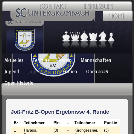
Navigation
Aktuelles
Termine
Verein
Mannschaften
überspringen
Jugend
Jugendopen
Frauen
Open 2026
Open Historie
Joß-Fritz B-Open Ergebnisse 4. Runde
Br
Teilnehmer
Pkt
-
Teilnehmer
Punkte
Ergeb
1
Harass,
(3)
-
Kirchgessner,
(3)
0 - 1