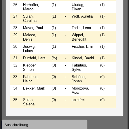
26
Herhoffer,
(1)
-
Uludag,
(1)
0 - 1
Marco
Divan
27
Sulan,
(1)
-
Wolf, Aurelia
(1)
1 - 0
Carolina
28
Mayer, Paul
(1)
-
Tadic, Lena
(1)
1 - 0
29
Meleca,
(1)
-
Wippel,
(1)
0 - 1
Denis
Benedikt
30
Joswig,
(1)
-
Fischer, Emil
(1)
1 - 0
Lukas
31
Dürrfeld, Lars
(½)
-
Kindel, David
(1)
1 - 0
32
Klepper,
(0)
-
Fabritius,
(0)
1 - 0
Simon
Sylve
33
Fabritius,
(0)
-
Schöner,
(0)
1 - 0
Heinr
Jonah
34
Bekker, Mark
(0)
-
Morozova,
(0)
0 - 1
Aiza
35
Sulan,
(0)
-
spielfrei
(0)
+ - -
Selena
Navigation
Ausschreibung