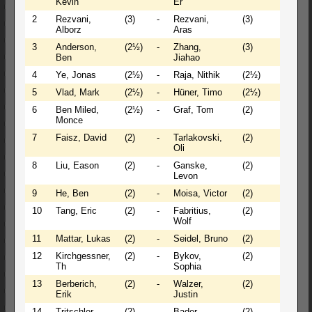
Kevin
Er
2
Rezvani,
(3)
-
Rezvani,
(3)
½ - ½
Alborz
Aras
3
Anderson,
(2½)
-
Zhang,
(3)
1 - 0
Ben
Jiahao
4
Ye, Jonas
(2½)
-
Raja, Nithik
(2½)
1 - 0
5
Vlad, Mark
(2½)
-
Hüner, Timo
(2½)
0 - 1
6
Ben Miled,
(2½)
-
Graf, Tom
(2)
0 - 1
Monce
7
Faisz, David
(2)
-
Tarlakovski,
(2)
0 - 1
Oli
8
Liu, Eason
(2)
-
Ganske,
(2)
0 - 1
Levon
9
He, Ben
(2)
-
Moisa, Victor
(2)
½ - ½
10
Tang, Eric
(2)
-
Fabritius,
(2)
½ - ½
Wolf
11
Mattar, Lukas
(2)
-
Seidel, Bruno
(2)
1 - 0
12
Kirchgessner,
(2)
-
Bykov,
(2)
1 - 0
Th
Sophia
13
Berberich,
(2)
-
Walzer,
(2)
1 - 0
Erik
Justin
14
Tritschler,
(2)
-
Bader,
(2)
1 - 0