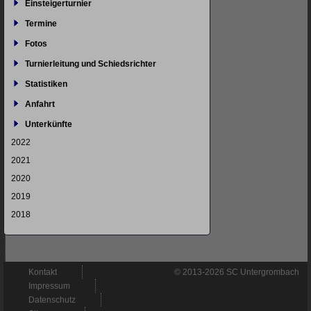
Einsteigerturnier
Termine
Fotos
Turnierleitung und Schiedsrichter
Statistiken
Anfahrt
Unterkünfte
2022
2021
2020
2019
2018
Navigation
Kontakt
© 2013-2026 SC Untergrombach
überspringen
Impressum
Datenschutz