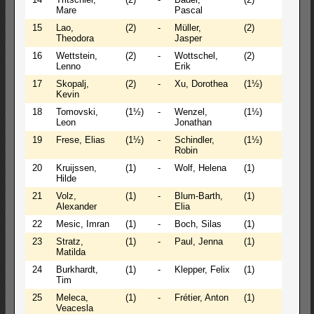
Mare
Pascal
15
Lao,
(2)
-
Müller,
(2)
1 - 0
Theodora
Jasper
16
Wettstein,
(2)
-
Wottschel,
(2)
0 - 1
Lenno
Erik
17
Skopalj,
(2)
-
Xu, Dorothea
(1½)
1 - 0
Kevin
18
Tomovski,
(1½)
-
Wenzel,
(1½)
1 - 0
Leon
Jonathan
19
Frese, Elias
(1½)
-
Schindler,
(1½)
½ - ½
Robin
20
Kruijssen,
(1)
-
Wolf, Helena
(1)
- - +
Hilde
21
Volz,
(1)
-
Blum-Barth,
(1)
- - +
Alexander
Elia
22
Mesic, Imran
(1)
-
Boch, Silas
(1)
1 - 0
23
Stratz,
(1)
-
Paul, Jenna
(1)
0 - 1
Matilda
24
Burkhardt,
(1)
-
Klepper, Felix
(1)
1 - 0
Tim
25
Meleca,
(1)
-
Frétier, Anton
(1)
0 - 1
Veacesla