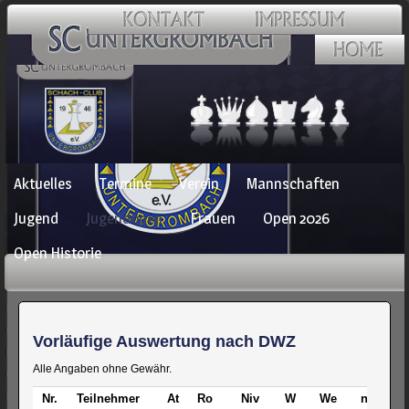
Navigation
Aktuelles
Termine
Verein
Mannschaften
überspringen
Jugend
Jugendopen
Frauen
Open 2026
Open Historie
Vorläufige Auswertung nach DWZ
Alle Angaben ohne Gewähr.
Nr.
Teilnehmer
At
Ro
Niv
W
We
n
E