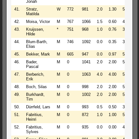
Jonah
41.
Stratz,
W
772
981
2.0
1.30
5
5
Matilda
42.
Moisa, Victor
M
767
1066
1.5
0.60
4
5
43.
Kruijssen,
*
751
968
1.0
0.76
3
5
Hilde
44.
Blum-Barth,
M
746
1092
0.0
0.35
3
45
Elias
45.
Bekker, Mark
M
665
947
0.0
0.97
5
74
46.
Bader,
M
0
1041
2.0
2.00
5
Pascal
47.
Berberich,
M
0
1063
4.0
4.00
5
Erik
48.
Boch, Silas
M
0
998
2.0
2.00
5
49.
Burkhardt,
M
0
1002
2.0
2.00
5
Tim
50.
Dürrfeld, Lars
M
0
993
0.5
0.50
3
51.
Fabritius,
M
0
872
1.0
1.00
5
Heinri
52.
Fabritius,
M
0
935
0.0
0.00
4
Sylves