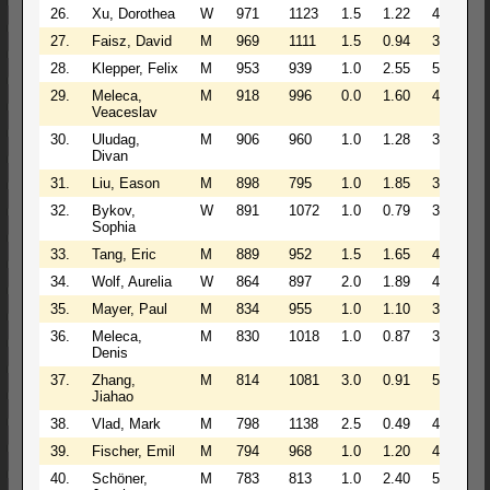
26.
Xu, Dorothea
W
971
1123
1.5
1.22
4
5
27.
Faisz, David
M
969
1111
1.5
0.94
3
5
28.
Klepper, Felix
M
953
939
1.0
2.55
5
16
29.
Meleca,
M
918
996
0.0
1.60
4
19
Veaceslav
30.
Uludag,
M
906
960
1.0
1.28
3
20
Divan
31.
Liu, Eason
M
898
795
1.0
1.85
3
21
32.
Bykov,
W
891
1072
1.0
0.79
3
5
Sophia
33.
Tang, Eric
M
889
952
1.5
1.65
4
21
34.
Wolf, Aurelia
W
864
897
2.0
1.89
4
5
35.
Mayer, Paul
M
834
955
1.0
1.10
3
27
36.
Meleca,
M
830
1018
1.0
0.87
3
5
Denis
37.
Zhang,
M
814
1081
3.0
0.91
5
5
Jiahao
38.
Vlad, Mark
M
798
1138
2.5
0.49
4
5
39.
Fischer, Emil
M
794
968
1.0
1.20
4
34
40.
Schöner,
M
783
813
1.0
2.40
5
36