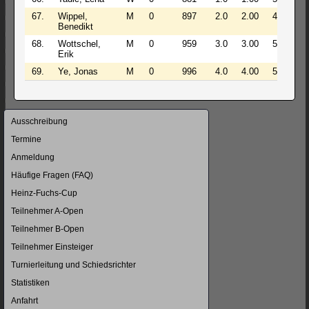
67.
Wippel,
M
0
897
2.0
2.00
4
Benedikt
68.
Wottschel,
M
0
959
3.0
3.00
5
Erik
69.
Ye, Jonas
M
0
996
4.0
4.00
5
Navigation
Ausschreibung
überspringen
Termine
Anmeldung
Häufige Fragen (FAQ)
Heinz-Fuchs-Cup
Teilnehmer A-Open
Teilnehmer B-Open
Teilnehmer Einsteiger
Turnierleitung und Schiedsrichter
Statistiken
Anfahrt