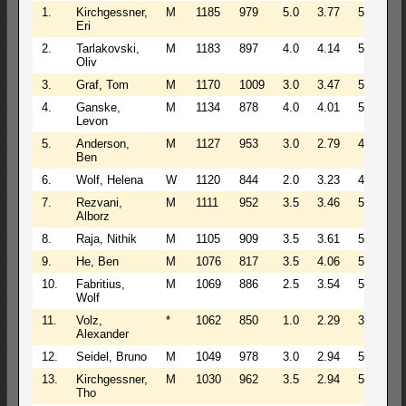
1.
Kirchgessner,
M
1185
979
5.0
3.77
5
5
Eri
2.
Tarlakovski,
M
1183
897
4.0
4.14
5
9
Oliv
3.
Graf, Tom
M
1170
1009
3.0
3.47
5
9
4.
Ganske,
M
1134
878
4.0
4.01
5
10
Levon
5.
Anderson,
M
1127
953
3.0
2.79
4
5
Ben
6.
Wolf, Helena
W
1120
844
2.0
3.23
4
10
7.
Rezvani,
M
1111
952
3.5
3.46
5
5
Alborz
8.
Raja, Nithik
M
1105
909
3.5
3.61
5
10
9.
He, Ben
M
1076
817
3.5
4.06
5
10
10.
Fabritius,
M
1069
886
2.5
3.54
5
11
Wolf
11.
Volz,
*
1062
850
1.0
2.29
3
11
Alexander
12.
Seidel, Bruno
M
1049
978
3.0
2.94
5
5
13.
Kirchgessner,
M
1030
962
3.5
2.94
5
5
Tho