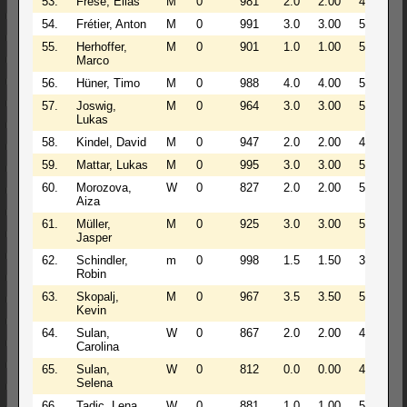
53.
Frese, Elias
M
0
981
2.0
2.00
4
54.
Frétier, Anton
M
0
991
3.0
3.00
5
55.
Herhoffer,
M
0
901
1.0
1.00
5
Marco
56.
Hüner, Timo
M
0
988
4.0
4.00
5
57.
Joswig,
M
0
964
3.0
3.00
5
Lukas
58.
Kindel, David
M
0
947
2.0
2.00
4
59.
Mattar, Lukas
M
0
995
3.0
3.00
5
60.
Morozova,
W
0
827
2.0
2.00
5
Aiza
61.
Müller,
M
0
925
3.0
3.00
5
Jasper
62.
Schindler,
m
0
998
1.5
1.50
3
Robin
63.
Skopalj,
M
0
967
3.5
3.50
5
Kevin
64.
Sulan,
W
0
867
2.0
2.00
4
Carolina
65.
Sulan,
W
0
812
0.0
0.00
4
Selena
66.
Tadic, Lena
W
0
881
1.0
1.00
5