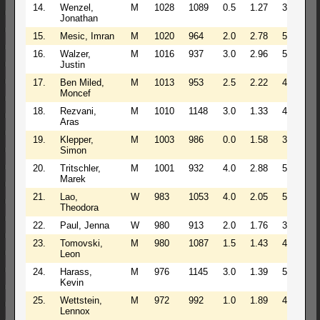
14.
Wenzel,
M
1028
1089
0.5
1.27
3
12
Jonathan
15.
Mesic, Imran
M
1020
964
2.0
2.78
5
12
16.
Walzer,
M
1016
937
3.0
2.96
5
5
Justin
17.
Ben Miled,
M
1013
953
2.5
2.22
4
5
Moncef
18.
Rezvani,
M
1010
1148
3.0
1.33
4
5
Aras
19.
Klepper,
M
1003
986
0.0
1.58
3
13
Simon
20.
Tritschler,
M
1001
932
4.0
2.88
5
5
Marek
21.
Lao,
W
983
1053
4.0
2.05
5
5
Theodora
22.
Paul, Jenna
W
980
913
2.0
1.76
3
5
23.
Tomovski,
M
980
1087
1.5
1.43
4
5
Leon
24.
Harass,
M
976
1145
3.0
1.39
5
5
Kevin
25.
Wettstein,
M
972
992
1.0
1.89
4
15
Lennox