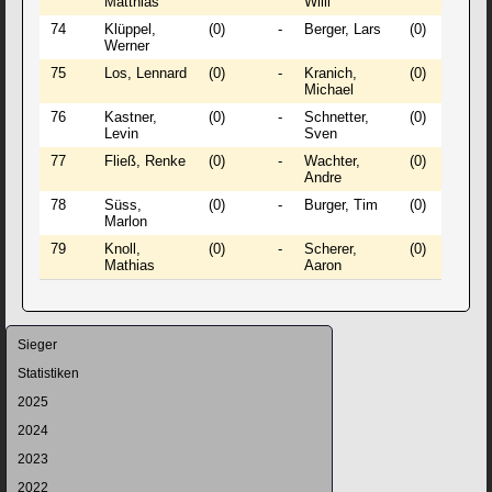
Matthias
Willi
74
Klüppel,
(0)
-
Berger, Lars
(0)
0 
Werner
75
Los, Lennard
(0)
-
Kranich,
(0)
0 
Michael
76
Kastner,
(0)
-
Schnetter,
(0)
0 
Levin
Sven
77
Fließ, Renke
(0)
-
Wachter,
(0)
0 
Andre
78
Süss,
(0)
-
Burger, Tim
(0)
0 
Marlon
79
Knoll,
(0)
-
Scherer,
(0)
1 
Mathias
Aaron
Navigation
Sieger
überspringen
Statistiken
2025
2024
2023
2022