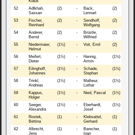
Klaus
52
Adlkhah,
(2)
-
Back,
(2)
1 
Sassan
Lennart
53
Fischer,
(2)
-
Sendhoff,
(2)
1 
Reinhard
Wolfgang
54
Anderer,
(2)
-
Brüstle,
(2)
½
Bernd
Wilfried
55
Niedermaier,
(1½)
-
Voit, Emil
(2)
1 
Helmut
56
Meifert,
(1½)
-
Hannig,
(1½)
½
Dieter
Armin
57
Eilinghoff,
(1½)
-
Schade,
(1½)
½
Johannes
Stephan
58
Trinkl,
(1½)
-
Malheur,
(1½)
1 
Andreas
Lothar
59
Kappus,
(1½)
-
Nied, Pascal
(1½)
½
Holger
60
Seeger,
(1½)
-
Eberhardt,
(1½)
½
Alexandra
Josef
61
Rostek,
(1)
-
Klebsattel,
(1)
1 
Bettina
Gerhard
62
Albrecht,
(1)
-
Barecher,
(1)
0 
Jens
Ioan