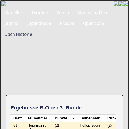
Navigation
Aktuelles
Termine
Verein
Mannschaften
überspringen
Jugend
Jugendopen
Frauen
Open 2026
Open Historie
Ergebnisse B-Open 3. Runde
Brett
Teilnehmer
Punkte
-
Teilnehmer
Punkte
E
51
Heiermann,
(2)
-
Holler, Sven
(2)
0 