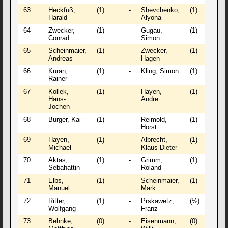
63
Heckfuß,
(1)
-
Shevchenko,
(1)
½
Harald
Alyona
64
Zwecker,
(1)
-
Gugau,
(1)
0 
Conrad
Simon
65
Scheinmaier,
(1)
-
Zwecker,
(1)
1 
Andreas
Hagen
66
Kuran,
(1)
-
Kling, Simon
(1)
1 
Rainer
67
Kollek,
(1)
-
Hayen,
(1)
½
Hans-
Andre
Jochen
68
Burger, Kai
(1)
-
Reimold,
(1)
½
Horst
69
Hayen,
(1)
-
Albrecht,
(1)
1 
Michael
Klaus-Dieter
70
Aktas,
(1)
-
Grimm,
(1)
1 
Sebahattin
Roland
71
Elbs,
(1)
-
Scheinmaier,
(1)
0 
Manuel
Mark
72
Ritter,
(1)
-
Prskawetz,
(½)
0 
Wolfgang
Franz
73
Behnke,
(0)
-
Eisenmann,
(0)
1 