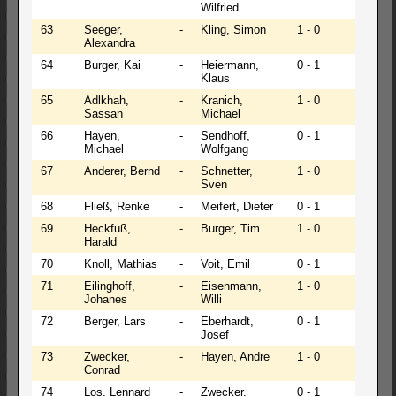
Wilfried
63
Seeger,
-
Kling, Simon
1 - 0
Alexandra
64
Burger, Kai
-
Heiermann,
0 - 1
Klaus
65
Adlkhah,
-
Kranich,
1 - 0
Sassan
Michael
66
Hayen,
-
Sendhoff,
0 - 1
Michael
Wolfgang
67
Anderer, Bernd
-
Schnetter,
1 - 0
Sven
68
Fließ, Renke
-
Meifert, Dieter
0 - 1
69
Heckfuß,
-
Burger, Tim
1 - 0
Harald
70
Knoll, Mathias
-
Voit, Emil
0 - 1
71
Eilinghoff,
-
Eisenmann,
1 - 0
Johanes
Willi
72
Berger, Lars
-
Eberhardt,
0 - 1
Josef
73
Zwecker,
-
Hayen, Andre
1 - 0
Conrad
74
Los, Lennard
-
Zwecker,
0 - 1