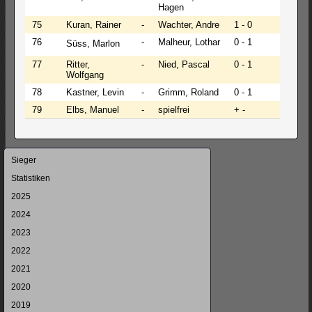
Hagen
75
Kuran, Rainer
-
Wachter, Andre
1 - 0
76
-
Malheur, Lothar
0 - 1
Süss, Marlon
77
Ritter,
-
Nied, Pascal
0 - 1
Wolfgang
78
Kastner, Levin
-
Grimm, Roland
0 - 1
79
Elbs, Manuel
-
spielfrei
+ -
Navigation
Sieger
überspringen
Statistiken
2025
2024
2023
2022
2021
2020
2019