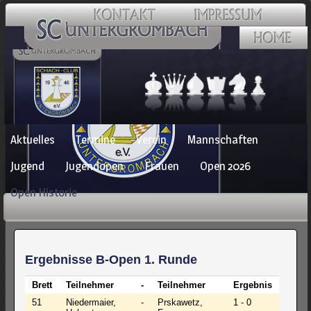
Navigation
Aktuelles
Termine
Verein
Mannschaften
überspringen
Jugend
Jugendopen
Frauen
Open 2026
Open Historie
Ergebnisse B-Open 1. Runde
Brett
Teilnehmer
-
Teilnehmer
Ergebnis
51
Niedermaier,
-
Prskawetz,
1 - 0