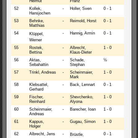
Helmut
Franz
52
Kollek,
-
Holler, Sven
0 - 1
Hansjochen
53
Behnke,
-
Reimold, Horst
0 - 1
Matthias
54
-
Hannig, Armin
0 - 1
Klüppel,
Werner
55
Rostek,
-
Albrecht,
1 - 0
Bettina
Klaus-Dieter
56
Aktas,
-
Schade,
½
Sebahattin
Stephan
57
Trinkl, Andreas
-
Scheinmaier,
1 - 0
Mark
58
Klebsattel,
-
Back, Lennart
0 - 1
Gerhard
59
Fischer,
-
Shevchenko,
1 - 0
Reinhard
Alyona
60
Scheinmaier,
-
Barecher, Ioan
1 - 0
Andreas
61
Kappus,
-
Gugau, Simon
1 - 0
Holger
62
Albrecht, Jens
-
0 - 1
Brüstle,