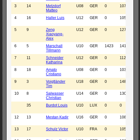
3
14
Metzdorf
U08
GER
0
1076
SG 
Matteo
4
16
Haller Luis
U12
GER
0
1059
Sfr
Ka
5
9
Zeng
U12
GER
0
1270
SF
Xiaoyang-
e.V
Alex
6
5
Marschall
U10
GER
1423
1413
PST
Tillmann
7
11
Schneider
U12
GER
0
1121
SF
Katharina
8
18
Amato
U08
GER
0
1031
SK
Cristiano
Sa
9
3
Voigtländer
U18
GER
0
1483
SK
Tim
10
8
Salwasser
U14
GER
0
1305
SC
Christian
35
Burdot Louis
U10
LUX
0
0
Sc
Tri
12
13
Mestan Kadir
U16
GER
0
1082
SC
Se
13
17
Schulz Victor
U10
FRA
0
1057
OS
Ba