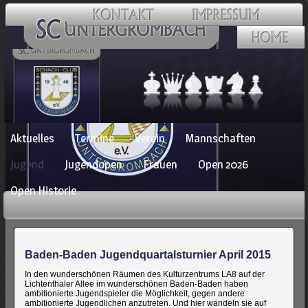
Navigation
Aktuelles
Termine
Verein
Mannschaften
überspringen
Jugend
Jugendopen
Frauen
Open 2026
Open Historie
Baden-Baden Jugendquartalsturnier April 2015
In den wunderschönen Räumen des Kulturzentrums LA8 auf der
Lichtenthaler Allee im wunderschönen Baden-Baden haben
ambitionierte Jugendspieler die Möglichkeit, gegen andere
ambitionierte Jugendlichen anzutreten. Und hier wandeln sie auf