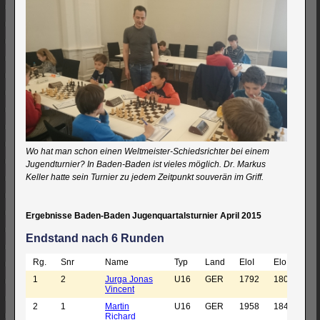
Wo hat man schon einen Weltmeister-Schiedsrichter bei einem
Jugendturnier? In Baden-Baden ist vieles möglich. Dr. Markus
Keller hatte sein Turnier zu jedem Zeitpunkt souverän im Griff.
Ergebnisse Baden-Baden Jugenquartalsturnier April 2015
Endstand nach 6 Runden
Rg.
Snr
Name
Typ
Land
EloI
EloN
Ver
1
2
Jurga Jonas
U16
GER
1792
1804
OS
Vincent
Ba
2
1
Martin
U16
GER
1958
1846
OS
Richard
Ba