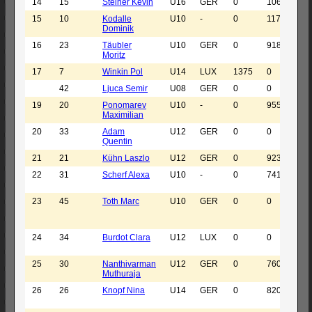
14
15
Steiner Kevin
U16
GER
0
1061
SK
15
10
Kodalle
U10
-
0
1171
As
Dominik
Sc
16
23
Täubler
U10
GER
0
918
SA
Moritz
Ne
17
7
Winkin Pol
U14
LUX
1375
0
Le
42
Ljuca Semir
U08
GER
0
0
SC 
19
20
Ponomarev
U10
-
0
955
SC
Maximilian
Mü
20
33
Adam
U12
GER
0
0
SC
Quentin
21
21
Kühn Laszlo
U12
GER
0
923
SK
22
31
Scherf Alexa
U10
-
0
741
As
Sc
23
45
Toth Marc
U10
GER
0
0
SC
Un
46
24
34
Burdot Clara
U12
LUX
0
0
Sc
Tri
25
30
Nanthivarman
U12
GER
0
760
OS
Muthuraja
Ba
26
26
Knopf Nina
U14
GER
0
820
OS
Ba