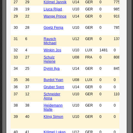
27
29
Kölmel Jannik
U14
GER
0
775
SK
28
19
Ljuca Rijad
U10
GER
0
985
SC 
29
22
Wange Prince
U14
GER
0
919
SC
Se
30
28
Goetz Fenja
U10
GER
0
785
SK
19
31
6
Rausch
U12
GER
0
1378
SC
Michael
Ka
32
4
Winkin Jos
U10
LUX
1481
0
Le
33
27
Schulz
U08
FRA
0
808
OS
Helene
Ba
34
25
Dynin Ilya
U14
GER
0
845
OS
Ba
35
36
Burdot Yvan
U08
LUX
0
0
CE
36
37
Gruber Sven
U14
GER
0
0
SK
37
12
Schneider
U10
GER
0
1108
SF
Anna
38
38
Heidemann
U10
GER
0
0
OS
Malte
Ba
39
40
Kling Simon
U10
GER
0
0
SC
Un
46
40
41
Kölmel Lukas
U12
GER
0
0
SK