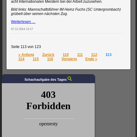
acht Internationalen Meistern bei der Arbeit zuzusehen.
Bild links: Mannschaftsführer IM Heinz Fuchs (SC Untergrombach)
grübelt über seinen nächsten Zug.
SC
Weiterlesen …
Untergrombach
07.12.2014 13:17
-
SG
Speyer/Schwegenheim:
Mannschaftskampf
Seite 113 von 123
läuft
« Anfang
Zurück
110
111
112
113
114
115
116
Vorwärts
Ende »
Schachaufgabe des Tages