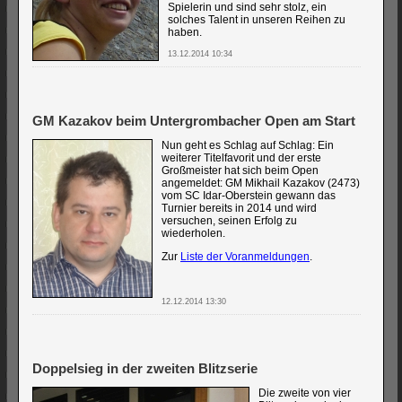
Spielerin und sind sehr stolz, ein
solches Talent in unseren Reihen zu
haben.
13.12.2014 10:34
GM Kazakov beim Untergrombacher Open am Start
Nun geht es Schlag auf Schlag: Ein
weiterer Titelfavorit und der erste
Großmeister hat sich beim Open
angemeldet: GM Mikhail Kazakov (2473)
vom SC Idar-Oberstein gewann das
Turnier bereits in 2014 und wird
versuchen, seinen Erfolg zu
wiederholen.
Zur
Liste der Voranmeldungen
.
12.12.2014 13:30
Doppelsieg in der zweiten Blitzserie
Die zweite von vier