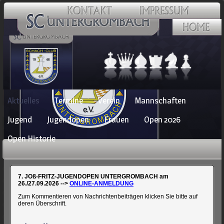
Navigation
Aktuelles
Termine
Verein
Mannschaften
überspringen
Jugend
Jugendopen
Frauen
Open 2026
Open Historie
7. JOß-FRITZ-JUGENDOPEN UNTERGROMBACH am
26./27.09.2026 -->
ONLINE-ANMELDUNG
Zum Kommentieren von Nachrichtenbeiträgen klicken Sie bitte auf
deren Überschrift.