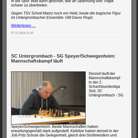
in die Spur. Was dann geschah, war an Spannung und Tragik
schwer zu überbieten.
Gegen TSV Schott Mainz noch ein Held, heute die tragische Figur
im Untergrombacher Ensemble: GM Davor Rogic.
Bittere
Weiterlesen …
Heimniederlage
07.12.2014 21:43
für
den
SCU
SC Untergrombach - SG Speyer/Schwegenheim:
Mannschaftskampf läuft
Derzeit läuft der
Mannschaftskampf
in der 2.
Schachbundesliga
Süd, SC
Untergrombach - SG
Speyer/Schwegenheim. Beide Mannschaften haben
erwartungsgemäß stark aufgestellt. Kiebitze haben derzeit in der
Joß-Fritz-Schule die Gelegenheit, gleich drei Großmeistern und