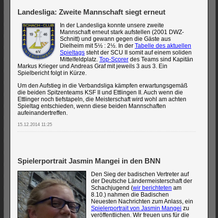
Landesliga: Zweite Mannschaft siegt erneut
In der Landesliga konnte unsere zweite
Mannschaft erneut stark aufstellen (2001 DWZ-
Schnitt) und gewann gegen die Gäste aus
Dielheim mit 5½ : 2½. In der
Tabelle des aktuellen
Spieltags
steht der SCU II somit auf einem soliden
Mittelfeldplatz.
Top-Scorer
des Teams sind Kapitän
Markus Krieger und Andreas Graf mit jeweils 3 aus 3. Ein
Spielbericht folgt in Kürze.
Um den Aufstieg in die Verbandsliga kämpfen erwartungsgemäß
die beiden Spitzenteams KSF II und Ettlingen II. Auch wenn die
Ettlinger noch tiefstapeln, die Meisterschaft wird wohl am achten
Spieltag entschieden, wenn diese beiden Mannschaften
aufeinandertreffen.
15.12.2014 11:25
Spielerportrait Jasmin Mangei in den BNN
Den Sieg der badischen Vertreter auf
der Deutsche Ländermeisterschaft der
Schachjugend (
wir berichteten
am
8.10.) nahmen die Badischen
Neuesten Nachrichten zum Anlass, ein
Spielerportrait von Jasmin Mangei
zu
veröffentlichen. Wir freuen uns für die