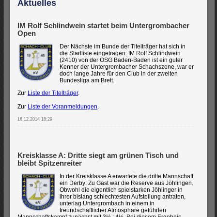
Aktuelles
IM Rolf Schlindwein startet beim Untergrombacher
Open
Der Nächste im Bunde der Titelträger hat sich in
die Startliste eingetragen: IM Rolf Schlindwein
(2410) von der OSG Baden-Baden ist ein guter
Kenner der Untergrombacher Schachszene, war er
doch lange Jahre für den Club in der zweiten
Bundesliga am Brett.
Zur
Liste der Titelträger
.
Zur
Liste der Voranmeldungen
.
16.12.2014 18:29
Kreisklasse A: Dritte siegt am grünen Tisch und
bleibt Spitzenreiter
In der Kreisklasse A erwartete die dritte Mannschaft
ein Derby: Zu Gast war die Reserve aus Jöhlingen.
Obwohl die eigentlich spielstarken Jöhlinger in
ihrer bislang schlechtesten Aufstellung antraten,
unterlag Untergrombach in einem in
freundschaftlicher Atmosphäre geführten