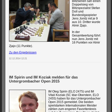
Blitzserien sah einen
Doppelsieg von
Blitzspezialist Stefan
Doll und
Bundesligaspieler
Jens Jonitz mit je 9
aus 10. Dritter wurde
Almir Zjajo.
In der
Gesamtwertung führt
nun Jens Jonitz mit
16 Punkten vor Almir
Zjajo (11 Punkte).
Zu den Ergebnissen
12.12.2014 12:21
IM Spirin und IM Koziak melden für das
Untergrombacher Open 2015
IM Oleg Spirin (ELO 2475) und IM
Vitali Koziak (SC Idar-Oberstein, ELO
2455) haben für das Untergrombacher
Open 2015 gemeldet. Die beiden
spielstarken Internationalen Meister
zählen zum engeren Favoritenkreis