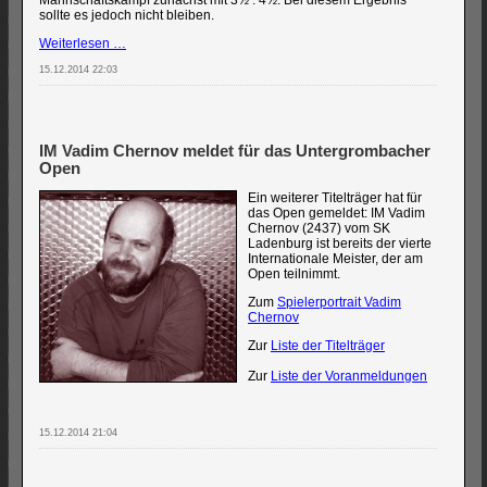
Mannschaftskampf zunächst mit 3½ : 4½. Bei diesem Ergebnis
sollte es jedoch nicht bleiben.
Kreisklasse
Weiterlesen …
A:
15.12.2014 22:03
Dritte
siegt
am
grünen
Tisch
IM Vadim Chernov meldet für das Untergrombacher
und
bleibt
Open
Spitzenreiter
Ein weiterer Titelträger hat für
das Open gemeldet: IM Vadim
Chernov (2437) vom SK
Ladenburg ist bereits der vierte
Internationale Meister, der am
Open teilnimmt.
Zum
Spielerportrait Vadim
Chernov
Zur
Liste der Titelträger
Zur
Liste der Voranmeldungen
15.12.2014 21:04