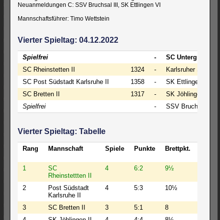
Neuanmeldungen C: SSV Bruchsal III, SK Ettlingen VI
Mannschaftsführer: Timo Wettstein
Vierter Spieltag: 04.12.2022
Spielfrei
-
SC Untergrombac
SC Rheinstetten II
1324
-
Karlsruher SF VII
SC Post Südstadt Karlsruhe II
1358
-
SK Ettlingen VI (N
SC Bretten II
1317
-
SK Jöhlingen II (A)
Spielfrei
-
SSV Bruchsal III (
Vierter Spieltag: Tabelle
Rang
Mannschaft
Spiele
Punkte
Brettpkt.
BW
1
SC
4
6:2
9½
25
Rheinstettten II
2
Post Südstadt
4
5:3
10½
27½
Karlsruhe II
3
SC Bretten II
3
5:1
8
18
4
SK Jöhlingen II
4
4:4
8½
22