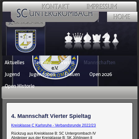
Navigation
Aktuelles
Termine
Verein
Mannschaften
überspringen
Jugend
Jugendopen
Frauen
Open 2026
Open Historie
4. Mannschaft Vierter Spieltag
Kreisklasse C Karlsruhe - Verbandsrunde 2022/23
Rückzug aus Kreisklasse B: SC Untergrombach IV
Absteiger aus der Kreisklasse B: SK Jöhlingen II