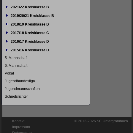
2021/22 Kreisklasse B
2019/20/21 Kreisklasse B
2018/19 Kreisklasse B
2017/18 Kreisklasse C
2016/17 Kreisklasse D
2015/16 Kreisklasse D
5. Mannschaft
6. Mannschaft
Pokal
Jugendbundesliga
Jugendmannschaften
Schiedsrichter
Navigation
Kontakt
© 2013-2026 SC Untergrombach
überspringen
Impressum