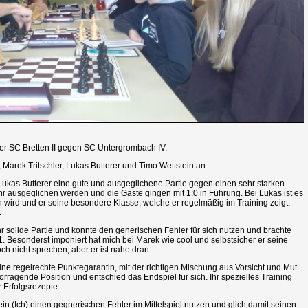
der SC Bretten II gegen SC Untergrombach IV.
Marek Tritschler, Lukas Butterer und Timo Wettstein an.
e Lukas Butterer eine gute und ausgeglichene Partie gegen einen sehr starken
hr ausgeglichen werden und die Gäste gingen mit 1:0 in Führung. Bei Lukas ist es
n wird und er seine besondere Klasse, welche er regelmäßig im Training zeigt,
.
ehr solide Partie und konnte den generischen Fehler für sich nutzen und brachte
 Besonderst imponiert hat mich bei Marek wie cool und selbstsicher er seine
och nicht sprechen, aber er ist nahe dran.
 eine regelrechte Punktegarantin, mit der richtigen Mischung aus Vorsicht und Mut
vorragende Position und entschied das Endspiel für sich. Ihr spezielles Training
r Erfolgsrezepte.
in (Ich) einen gegnerischen Fehler im Mittelspiel nutzen und glich damit seinen