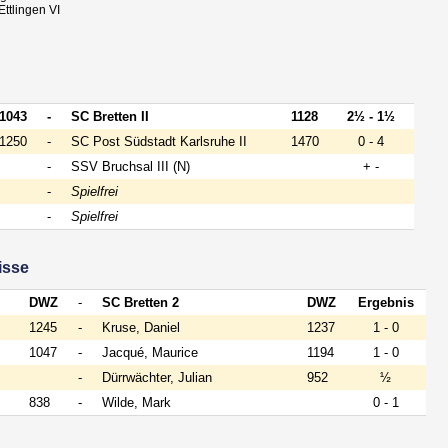
ttlingen VI
1043
-
SC Bretten II
1128
2½ - 1½
1250
-
SC Post Südstadt Karlsruhe II
1470
0 - 4
-
SSV Bruchsal III (N)
+ -
-
Spielfrei
-
Spielfrei
isse
DWZ
-
SC Bretten 2
DWZ
Ergebnis
1245
-
Kruse, Daniel
1237
1 - 0
1047
-
Jacqué, Maurice
1194
1 - 0
-
Dürrwächter, Julian
952
½
838
-
Wilde, Mark
0 - 1