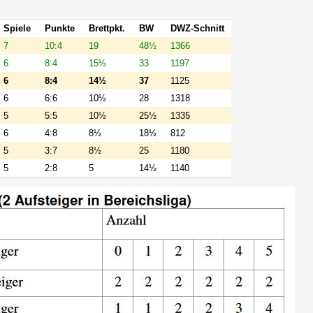
Spiele
Punkte
Brettpkt.
BW
DWZ-Schnitt
7
10:4
19
48½
1366
6
8:4
15½
33
1197
6
8:4
14½
37
1125
6
6:6
10½
28
1318
5
5:5
10½
25½
1335
6
4:8
8½
18½
812
5
3:7
8½
25
1180
5
2:8
5
14½
1140