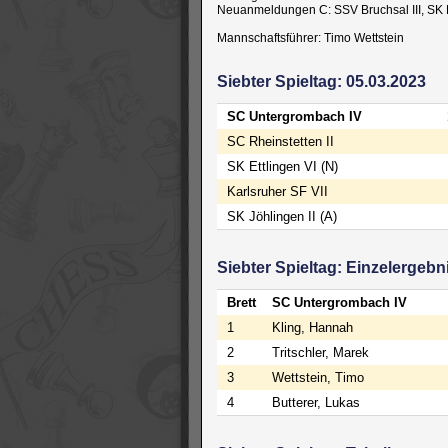
Neuanmeldungen C: SSV Bruchsal III, SK E
Mannschaftsführer: Timo Wettstein
Siebter Spieltag: 05.03.2023
SC Untergrombach IV
SC Rheinstetten II
SK Ettlingen VI (N)
Karlsruher SF VII
SK Jöhlingen II (A)
Siebter Spieltag: Einzelergebn
Brett
SC Untergrombach IV
1
Kling, Hannah
2
Tritschler, Marek
3
Wettstein, Timo
4
Butterer, Lukas