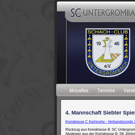
Navigation
Aktuelles
Termine
Verei
überspringen
4. Mannschaft Siebter Spie
Kreisklasse C Karlsruhe - Verbandsrunde
Rückzug aus Kreisklasse B: SC Untergrom
Absteiger aus der Kreisklasse B: SK Jöhlin