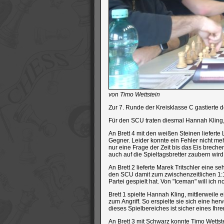
von Timo Wettstein
Zur 7. Runde der Kreisklasse C gastierte 
Für den SCU traten diesmal Hannah Kling, 
An Brett 4 mit den weißen Steinen liefert
Gegner. Leider konnte ein Fehler nicht me
nur eine Frage der Zeit bis das Eis breche
auch auf die Spieltagsbretter zaubern wird
An Brett 2 lieferte Marek Tritschler eine s
den SCU damit zum zwischenzeitlichen 1:1.
Partei gespielt hat. Von "Iceman" will ich n
Brett 1 spielte Hannah Kling, mittlerweile
zum Angriff. So erspielte sie sich eine her
dieses Spielbereiches ist sicher eines Ihre
An Brett 3 mit Schwarz konnte Timo Wettste