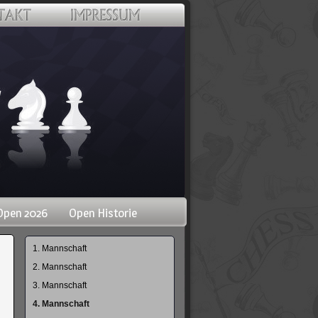
Open 2026
Open Historie
Navigation
1. Mannschaft
überspringen
2. Mannschaft
3. Mannschaft
4. Mannschaft