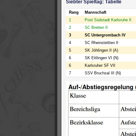
Siebter Spieltag: Tabelle
Rang
Mannschaft
1
Post Südstadt Karlsruhe II
2
SC Bretten II
3
SC Untergrombach IV
4
SC Rheinstettten II
5
SK Jöhlingen II (A)
6
SK Ettlingen VI (N)
6
Karlsruher SF VII
7
SSV Bruchsal III (N)