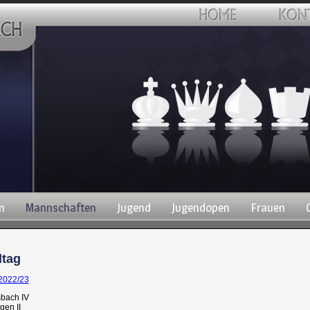
n
Mannschaften
Jugend
Jugendopen
Frauen
ltag
 2022/23
bach IV
gen II