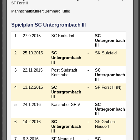
SF Forst II
Mannschaftsführer: Bernhard Kling
Spielplan SC Untergrombach III
1
27.9.2015
SC Karlsdorf
-
SC
5
Untergrombach
III
2
25.10.2015
SC
-
SK Sulzfeld
5
Untergrombach
III
3
22.11.2015
Post Südstadt
-
SC
6
Karlsruhe
Untergrombach
III
4
13.12.2015
SC
-
SF Forst II (N)
4
Untergrombach
III
5
24.1.2016
Karlsruher SF V
-
SC
5½
Untergrombach
III
6
14.2.2016
SC
-
SF Graben-
0
Untergrombach
Neudorf
III
7
6.3.2016
SF Neureut II
-
SC
2