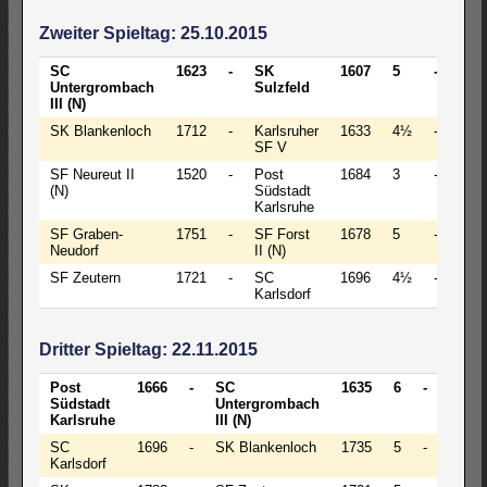
Zweiter Spieltag: 25.10.2015
SC
1623
-
SK
1607
5
-
3
Untergrombach
Sulzfeld
III (N)
SK Blankenloch
1712
-
Karlsruher
1633
4½
-
3½
SF V
SF Neureut II
1520
-
Post
1684
3
-
5
(N)
Südstadt
Karlsruhe
SF Graben-
1751
-
SF Forst
1678
5
-
3
Neudorf
II (N)
SF Zeutern
1721
-
SC
1696
4½
-
3½
Karlsdorf
Dritter Spieltag: 22.11.2015
Post
1666
-
SC
1635
6
-
2
Südstadt
Untergrombach
Karlsruhe
III (N)
SC
1696
-
SK Blankenloch
1735
5
-
3
Karlsdorf