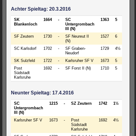
Achter Spieltag: 20.3.2016
SK
1664
-
SC
1363
5
-
3
Blankenloch
Untergrombach
III (N)
SF Zeutern
1730
-
SF Neureut II
1527
6
-
2
(N)
SC Karlsdorf
1702
-
SF Graben-
1729
4½
-
Neudorf
SK Sulzfeld
1722
-
Karlsruher SF V
1673
5
-
3
Post
1692
-
SF Forst II (N)
1710
5
-
3
Südstadt
Karlsruhe
Neunter Spieltag: 17.4.2016
SC
1215
-
SZ Zeutern
1742
1½
-
6
Untergrombach
III (N)
Karlsruher SF V
1673
-
Post
1692
4½
-
3
Südstadt
Karlsruhe