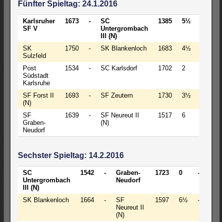
Fünfter Spieltag: 24.1.2016
Karlsruher
1673
-
SC
1385
5½
-
2½
SF V
Untergrombach
III (N)
SK
1750
-
SK Blankenloch
1683
4½
-
3½
Sulzfeld
Post
1534
-
SC Karlsdorf
1702
2
-
6
Südstadt
Karlsruhe
SF Forst II
1693
-
SF Zeutern
1730
3½
-
4½
(N)
SF
1639
-
SF Neureut II
1517
6
-
2
Graben-
(N)
Neudorf
Sechster Spieltag: 14.2.2016
SC
1542
-
Graben-
1723
0
-
8
Untergrombach
Neudorf
III (N)
SK Blankenloch
1664
-
SF
1597
6½
-
1½
Neureut II
(N)