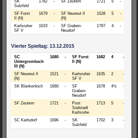
SK
1782
-
SF Zeutern
1721
5
-
3
Sulzfeld
SF Forst
1679
-
SF Neureut II
1528
5
-
3
II (N)
(N)
Karlsruher
1633
-
SF Graben-
1787
4
-
4
SF V
Neudorf
Vierter Spieltag: 13.12.2015
SC
1680
-
SF Forst
1682
4
-
4
Untergrombach
II (N)
III (N)
SF Neureut II
1521
-
Karlsruher
1635
2
-
6
(N)
SF V
SK Blankenloch
1680
-
SF
1678
4½
-
3½
Graben-
Neudorf
SF Zeutern
1721
-
Post
1713
5
-
3
Südstadt
Karlsruhe
SC Karlsdorf
1696
-
SK
1702
3
-
5
Sulzfeld