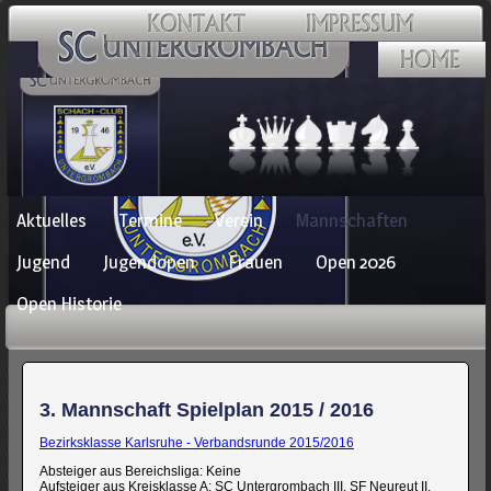
Navigation
Aktuelles
Termine
Verein
Mannschaften
überspringen
Jugend
Jugendopen
Frauen
Open 2026
Open Historie
3. Mannschaft Spielplan 2015 / 2016
Bezirksklasse Karlsruhe - Verbandsrunde 2015/2016
Absteiger aus Bereichsliga: Keine
Aufsteiger aus Kreisklasse A: SC Untergrombach III, SF Neureut II,