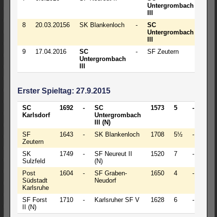
Untergrombach
III
8
20.03.20156
SK Blankenloch
-
SC
5
Untergrombach
III
9
17.04.2016
SC
-
SF Zeutern
1½
Untergrombach
III
Erster Spieltag: 27.9.2015
SC
1692
-
SC
1573
5
-
3
Karlsdorf
Untergrombach
III (N)
SF
1643
-
SK Blankenloch
1708
5½
-
2½
Zeutern
SK
1749
-
SF Neureut II
1520
7
-
1
Sulzfeld
(N)
Post
1604
-
SF Graben-
1650
4
-
4
Südstadt
Neudorf
Karlsruhe
SF Forst
1710
-
Karlsruher SF V
1628
6
-
2
II (N)