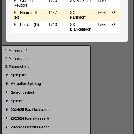
SF Graben-
1770
-
SK Sulzfeld
1710
4
-
4
Neudorf
SF Neureut II
1447
-
SC
1696
3½
-
4
(N)
Karlsdorf
SF Forst II (N)
1710
-
SK
1735
5½
-
2
Blankenloch
Navigation
1. Mannschaft
überspringen
2. Mannschaft
3. Mannschaft
Spielplan
Aktueller Spieltag
Saisonverlauf
Spieler
2024/25 Bezirksklasse
2023/24 Kreisklasse A
2022/23 Bezirksklasse