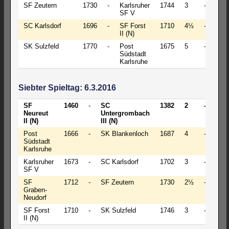
SF Zeutern
1730
-
Karlsruher
1744
3
-
5
SF V
SC Karlsdorf
1696
-
SF Forst
1710
4½
-
3½
II (N)
SK Sulzfeld
1770
-
Post
1675
5
-
2
Südstadt
Karlsruhe
Siebter Spieltag: 6.3.2016
SF
1460
-
SC
1382
2
-
5
Neureut
Untergrombach
II (N)
III (N)
Post
1666
-
SK Blankenloch
1687
4
-
4
Südstadt
Karlsruhe
Karlsruher
1673
-
SC Karlsdorf
1702
3
-
5
SF V
SF
1712
-
SF Zeutern
1730
2½
-
5½
Graben-
Neudorf
SF Forst
1710
-
SK Sulzfeld
1746
3
-
5
II (N)