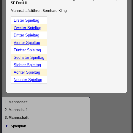
SF Forst II
Mannschaftsführer: Bernhard Kling
Erster Spieltag
Zweiter Spieltag
Dritter Spieltag
Vierter Spieltag
Fünfter Spieltag
Sechster Spieltag
Siebter Spieltag
Achter Spieltag
Neunter Spieltag
Navigation
1. Mannschaft
überspringen
2. Mannschaft
3. Mannschaft
Spielplan