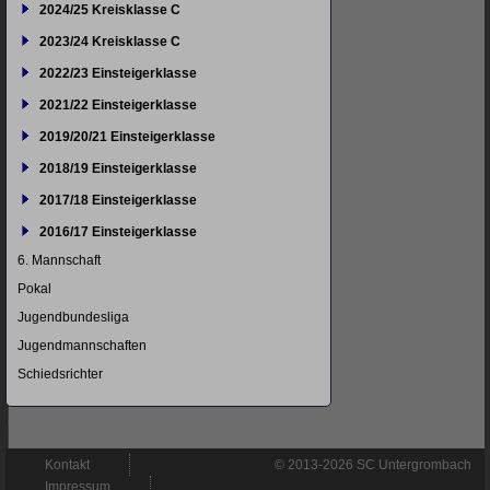
2024/25 Kreisklasse C
2023/24 Kreisklasse C
2022/23 Einsteigerklasse
2021/22 Einsteigerklasse
2019/20/21 Einsteigerklasse
2018/19 Einsteigerklasse
2017/18 Einsteigerklasse
2016/17 Einsteigerklasse
6. Mannschaft
Pokal
Jugendbundesliga
Jugendmannschaften
Schiedsrichter
Navigation
Kontakt
© 2013-2026 SC Untergrombach
überspringen
Impressum