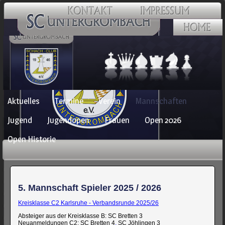
Navigation
Aktuelles
Termine
Verein
Mannschaften
überspringen
Jugend
Jugendopen
Frauen
Open 2026
Open Historie
5. Mannschaft Spieler 2025 / 2026
Kreisklasse C2 Karlsruhe - Verbandsrunde 2025/26
Absteiger aus der Kreisklasse B: SC Bretten 3
Neuanmeldungen C2: SC Bretten 4
,
SC Jöhlingen 3