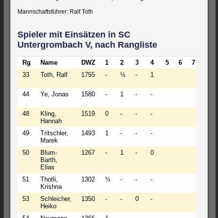
Mannschaftsführer: Ralf Toth
Spieler mit Einsätzen in SC
Untergrombach V, nach Rangliste
Rg
Name
DWZ
1
2
3
4
5
6
7
8
33
Toth, Ralf
1755
-
½
-
1
44
Ye, Jonas
1580
-
1
-
-
48
Kling,
1519
0
-
-
-
Hannah
49
Tritschler,
1493
1
-
-
-
Marek
50
Blum-
1267
-
1
-
0
Barth,
Elias
51
Thotli,
1302
½
-
-
-
Krishna
53
Schleicher,
1350
-
-
0
-
Heiko