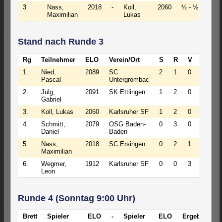
3
Nass,
2018
-
Koll,
2060
½ - ½
Maximilian
Lukas
Stand nach Runde 3
Rg
Teilnehmer
ELO
Verein/Ort
S
R
V
Pkt
1.
Nied,
2089
SC
2
1
0
2.5
Pascal
Untergrombac
2.
Jülg,
2091
SK Ettlingen
1
2
0
2.0
Gabriel
3.
Koll, Lukas
2060
Karlsruher SF
1
2
0
2.0
4.
Schmitt,
2079
OSG Baden-
0
3
0
1.5
Daniel
Baden
5.
Nass,
2018
SC Ersingen
0
2
1
1.0
Maximilian
6.
Wegmer,
1912
Karlsruher SF
0
0
3
0.0
Leon
Runde 4 (Sonntag 9:00 Uhr)
Brett
Spieler
ELO
-
Spieler
ELO
Ergebnis