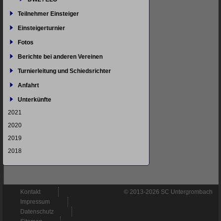
Teilnehmer Einsteiger
Einsteigerturnier
Fotos
Berichte bei anderen Vereinen
Turnierleitung und Schiedsrichter
Anfahrt
Unterkünfte
2021
2020
2019
2018
Navigation
Kontakt
© 2013-2026 SC Untergrombach
überspringen
Impressum
Datenschutz