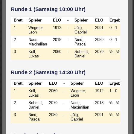
Runde 1 (Samstag 10:00 Uhr)
Brett
Spieler
ELO
-
Spieler
ELO
Ergebnis
1
Wegmer,
1912
-
Jülg,
2091
0 - 1
Leon
Gabriel
2
Nass,
2018
-
Nied,
2089
0 - 1
Maximilian
Pascal
3
Koll,
2060
-
Schmitt,
2079
½ - ½
Lukas
Daniel
Runde 2 (Samstag 14:30 Uhr)
Brett
Spieler
ELO
-
Spieler
ELO
Ergebnis
1
Koll,
2060
-
Wegmer,
1912
1 - 0
Lukas
Leon
2
Schmitt,
2079
-
Nass,
2018
½ - ½
Daniel
Maximilian
3
Nied,
2089
-
Jülg,
2091
½ - ½
Pascal
Gabriel