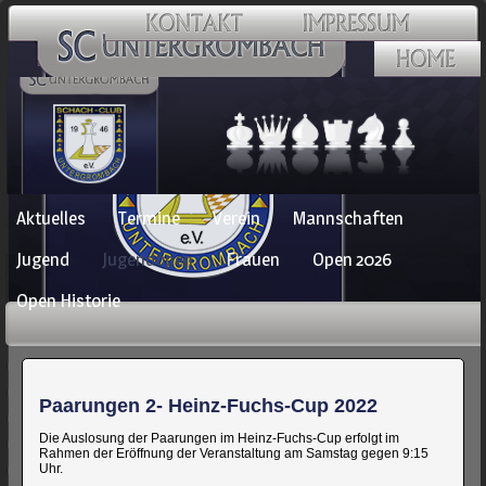
Navigation
Aktuelles
Termine
Verein
Mannschaften
überspringen
Jugend
Jugendopen
Frauen
Open 2026
Open Historie
Paarungen 2- Heinz-Fuchs-Cup 2022
Die Auslosung der Paarungen im Heinz-Fuchs-Cup erfolgt im
Rahmen der Eröffnung der Veranstaltung am Samstag gegen 9:15
Uhr.