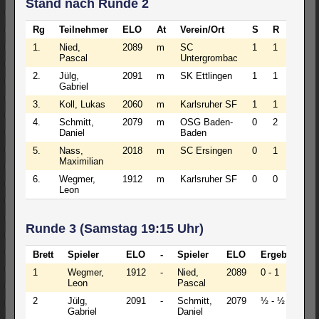
Stand nach Runde 2
Rg
Teilnehmer
ELO
At
Verein/Ort
S
R
V
P
1.
Nied,
2089
m
SC
1
1
0
1
Pascal
Untergrombac
2.
Jülg,
2091
m
SK Ettlingen
1
1
0
1
Gabriel
3.
Koll, Lukas
2060
m
Karlsruher SF
1
1
0
1
4.
Schmitt,
2079
m
OSG Baden-
0
2
0
1
Daniel
Baden
5.
Nass,
2018
m
SC Ersingen
0
1
1
0
Maximilian
6.
Wegmer,
1912
m
Karlsruher SF
0
0
2
0
Leon
Runde 3 (Samstag 19:15 Uhr)
Brett
Spieler
ELO
-
Spieler
ELO
Ergebnis
1
Wegmer,
1912
-
Nied,
2089
0 - 1
Leon
Pascal
2
Jülg,
2091
-
Schmitt,
2079
½ - ½
Gabriel
Daniel