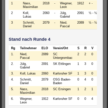
1
Nass,
2018
-
Wegmer,
1912
+ -
Maximilian
Leon
2
Koll,
2060
-
Jülg,
2091
½ - ½
Lukas
Gabriel
3
Schmitt,
2079
-
Nied,
2089
½ - ½
Daniel
Pascal
Stand nach Runde 4
Rg
Teilnehmer
ELO
Verein/Ort
S
R
V
Pkt
1.
Nied,
2089
SC
2
2
0
3.0
Pascal
Untergrombac
2.
Jülg,
2091
SK Ettlingen
1
3
0
2.5
Gabriel
3.
Koll, Lukas
2060
Karlsruher SF
1
3
0
2.5
4.
Schmitt,
2079
OSG Baden-
0
4
0
2.0
Daniel
Baden
5.
Nass,
2018
SC Ersingen
1
2
1
2.0
Maximilian
6.
Wegmer,
1912
Karlsruher SF
0
0
4
0.0
Leon