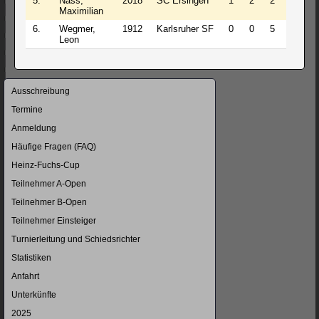
5.
Nass,
2018
SC Ersingen
1
2
2
2.0
Maximilian
6.
Wegmer,
1912
Karlsruher SF
0
0
5
0.0
Leon
Navigation
Ausschreibung
überspringen
Termine
Anmeldung
Häufige Fragen (FAQ)
Heinz-Fuchs-Cup
Teilnehmer A-Open
Teilnehmer B-Open
Teilnehmer Einsteiger
Turnierleitung und Schiedsrichter
Statistiken
Anfahrt
Unterkünfte
2025