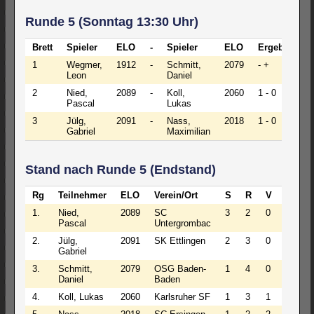
Runde 5 (Sonntag 13:30 Uhr)
Brett
Spieler
ELO
-
Spieler
ELO
Ergebnis
1
Wegmer,
1912
-
Schmitt,
2079
- +
Leon
Daniel
2
Nied,
2089
-
Koll,
2060
1 - 0
Pascal
Lukas
3
Jülg,
2091
-
Nass,
2018
1 - 0
Gabriel
Maximilian
Stand nach Runde 5 (Endstand)
Rg
Teilnehmer
ELO
Verein/Ort
S
R
V
Pkt
1.
Nied,
2089
SC
3
2
0
4.0
Pascal
Untergrombac
2.
Jülg,
2091
SK Ettlingen
2
3
0
3.5
Gabriel
3.
Schmitt,
2079
OSG Baden-
1
4
0
3.0
Daniel
Baden
4.
Koll, Lukas
2060
Karlsruher SF
1
3
1
2.5