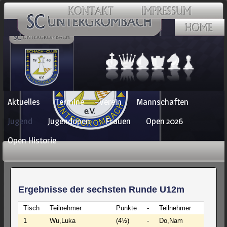
Navigation
Aktuelles
Termine
Verein
Mannschaften
überspringen
Jugend
Jugendopen
Frauen
Open 2026
Open Historie
Ergebnisse der sechsten Runde U12m
Tisch
Teilnehmer
Punkte
-
Teilnehmer
Pu
1
Wu,Luka
(4½)
-
Do,Nam
(4)