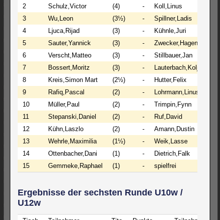
2
Schulz,Victor
(4)
-
Koll,Linus
(3
3
Wu,Leon
(3½)
-
Spillner,Ladis
(3
4
Ljuca,Rijad
(3)
-
Kühnle,Juri
(3)
5
Sauter,Yannick
(3)
-
Zwecker,Hagen
(3)
6
Verscht,Matteo
(3)
-
Stillbauer,Jan
(3)
7
Bossert,Moritz
(3)
-
Lauterbach,Kolja
(3)
8
Kreis,Simon Mart
(2½)
-
Hutter,Felix
(3)
9
Rafiq,Pascal
(2)
-
Lohrmann,Linus
(2)
10
Müller,Paul
(2)
-
Trimpin,Fynn
(2)
11
Stepanski,Daniel
(2)
-
Ruf,David
(2)
12
Kühn,Laszlo
(2)
-
Amann,Dustin
(2)
13
Wehrle,Maximilia
(1½)
-
Weik,Lasse
(2)
14
Ottenbacher,Dani
(1)
-
Dietrich,Falk
(1)
15
Gemmeke,Raphael
(1)
-
spielfrei
(0)
Ergebnisse der sechsten Runde U10w /
U12w