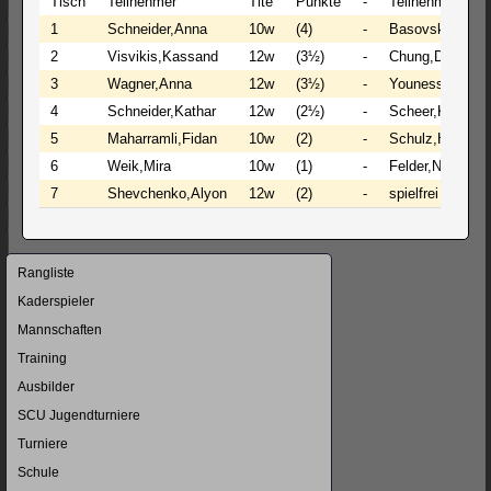
Tisch
Teilnehmer
Tite
Punkte
-
Teilnehmer
1
Schneider,Anna
10w
(4)
-
Basovskiy,Jana
2
Visvikis,Kassand
12w
(3½)
-
Chung,Dana
3
Wagner,Anna
12w
(3½)
-
Youness,Sali
4
Schneider,Kathar
12w
(2½)
-
Scheer,Katharin
5
Maharramli,Fidan
10w
(2)
-
Schulz,Helene
6
Weik,Mira
10w
(1)
-
Felder,Natasch
7
Shevchenko,Alyon
12w
(2)
-
spielfrei
Navigation
Rangliste
überspringen
Kaderspieler
Mannschaften
Training
Ausbilder
SCU Jugendturniere
Turniere
Schule