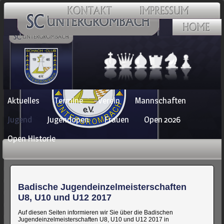
Navigation
Aktuelles
Termine
Verein
Mannschaften
überspringen
Jugend
Jugendopen
Frauen
Open 2026
Open Historie
Badische Jugendeinzelmeisterschaften
U8, U10 und U12 2017
Auf diesen Seiten informieren wir Sie über die Badischen
Jugendeinzelmeisterschaften U8, U10 und U12 2017 in